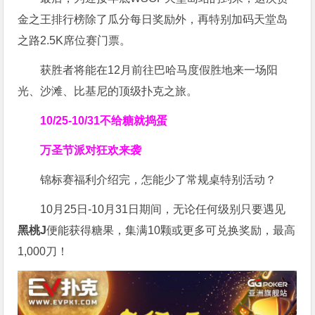
金之王排行榜除了瓜分每日奖励外，再特别加码天堂岛
之路2.5K席位赛门票。
获胜者将能在12月前往巴哈马度假胜地来一场阳
光、沙滩、比基尼的顶级扑克之旅。
10/25-10/31
不给糖就捣蛋
万圣节派对狂欢来袭
锦标赛福利介绍完，怎能少了常规桌特别活动？
10月25日-10月31日期间，无论任何级别只要遇见
黑桃J
便能获得糖果，集满10颗或更多可兑换奖励，最高
1,000刀！