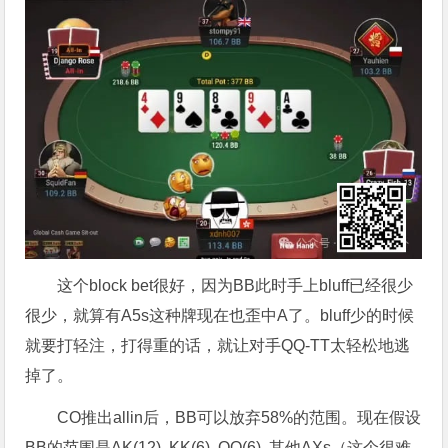
这个block bet很好，因为BB此时手上bluff已经很少
很少，就算有A5s这种牌现在也歪中A了。bluff少的时候
就要打轻注，打得重的话，就让对手QQ-TT太轻松地逃
掉了。
CO推出allin后，BB可以放弃58%的范围。现在假设
BB的范围是AK(12), KK(6), QQ(6), 其他AXs（这个很难