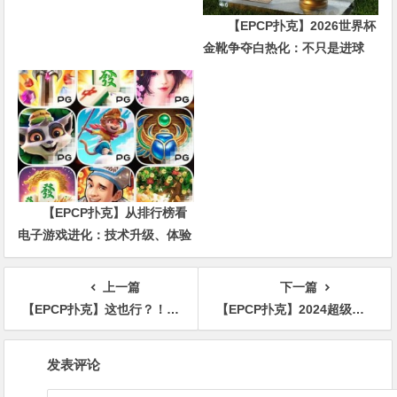
【EPCP扑克】2026世界杯
金靴争夺白热化：不只是进球
数，三大指标正在重新定义射手
价值
【EPCP扑克】从排行榜看
电子游戏进化：技术升级、体验
创新与未来趋势
上一篇
下一篇
【EPCP扑克】这也行？！逗Phil Ivey笑可能会获得100w美元收益
【EPCP扑克】2024超级豪客杯首日高潮迭起 丹牛爆冷出局 Artem Maksimov领跑群雄
文
发表评论
章
导