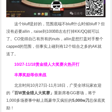
这个bluff是好的，范围底端不bluff什么时候bluff？但
没有必要allin，raise到100BB左右打掉KK/QQ就可以
了。CO觉得自己有所有的nuts，allin是想打盖对手整个
capped的范围，但事实上碰到有12个组合之多的AK就
送了。
10/27-11/18
赏金猎人大奖赛火热开打
丰厚奖励等你来战
北京时间10月27日-11月18日，广受全球玩家欢迎
的
「百W赏金猎人大奖赛」
重新席卷GG赛场，将于
1,000多场赛事中献上既豪华又疯狂的
5,000w刀
总保底奖
励！