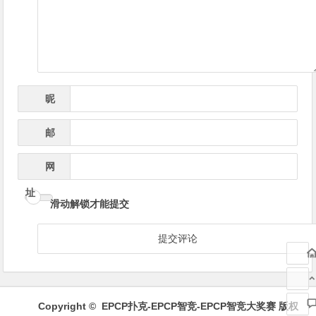
航
昵
*
称
邮
*
箱
网
址
滑动解锁才能提交
Copyright ©
EPCP扑克-EPCP智竞-EPCP智竞大奖赛
版权