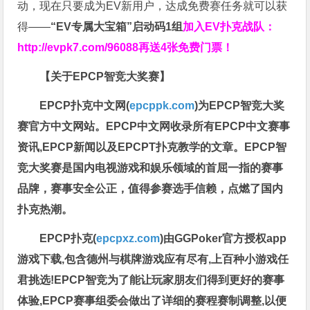
动，现在只要成为EV新用户，达成免费赛任务就可以获
得——
“EV专属大宝箱”启动码1组
加入EV扑克战队：
http://evpk7.com/96088
再送4张免费门票！
【关于EPCP智竞大奖赛】
EPCP扑克中文网(
epcppk.com
)为EPCP智竞大奖
赛官方中文网站。EPCP中文网收录所有EPCP中文赛事
资讯,EPCP新闻以及EPCPT扑克教学的文章。EPCP智
竞大奖赛是国内电视游戏和娱乐领域的首屈一指的赛事
品牌，赛事安全公正，值得参赛选手信赖，点燃了国内
扑克热潮。
EPCP扑克(
epcpxz.com
)由GGPoker官方授权app
游戏下载,包含德州与棋牌游戏应有尽有,上百种小游戏任
君挑选!EPCP智竞为了能让玩家朋友们得到更好的赛事
体验,EPCP赛事组委会做出了详细的赛程赛制调整,以便