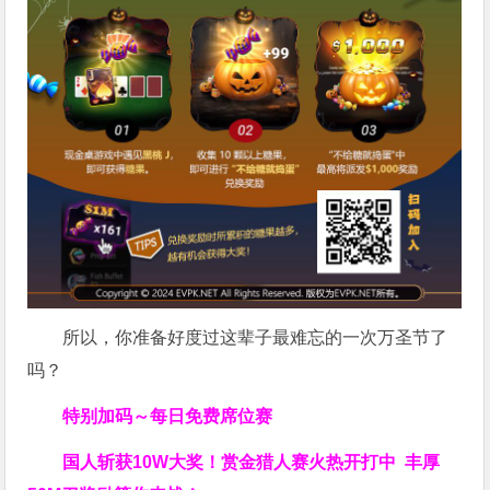
所以，你准备好度过这辈子最难忘的一次万圣节了
吗？
特别加码～每日免费席位赛
国人斩获
10W
大奖！
赏金猎人赛火热开打中 丰厚