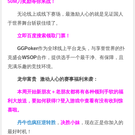
50M刀奖励等你来战！
无论线上或线下赛场，最激励人心的就是见证国人
于世界舞台斩获佳绩了。
立即百度搜索领取门票！
GGPoker
作为全球线上平台龙头，与享誉世界的扑
克盛会
WSOP
合作，提供选手一个最干净、有保障，且
充满乐趣的竞技环境。
龙华富贵 激动人心的赛事福利来袭：
本周开始新朋友＋老朋友都将有各种领到手软的福
利大放送，要如何获得!?登入游戏中查看有没有收到惊
喜啦。
丹牛也疯狂逆转胜
，
决胜小妹
，现在正是你加入的
最好时机！