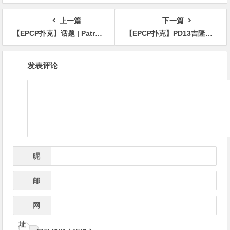
克牌局，即将揭晓最终答案
明智之举
上一篇
下一篇
【EPCP扑克】话题 | Patrik Antonius发现了导致他输给Tom Dwan的致命错误
【EPCP扑克】PD13吉隆坡站旅行攻略：满足你对比赛旅行的所有想象！云顶高原等待你的探索！
文
发表评论
章
导
航
昵
*
称
邮
*
箱
网
址