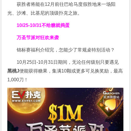
获胜者将能在12月前往巴哈马度假胜地来一场阳
光、沙滩、比基尼的顶级扑克之旅。
10/25-10/31
不给糖就捣蛋
万圣节派对狂欢来袭
锦标赛福利介绍完，怎能少了常规桌特别活动？
10月25日-10月31日期间，无论任何级别只要遇见
黑桃J
便能获得糖果，集满10颗或更多可兑换奖励，最高
1,000刀！