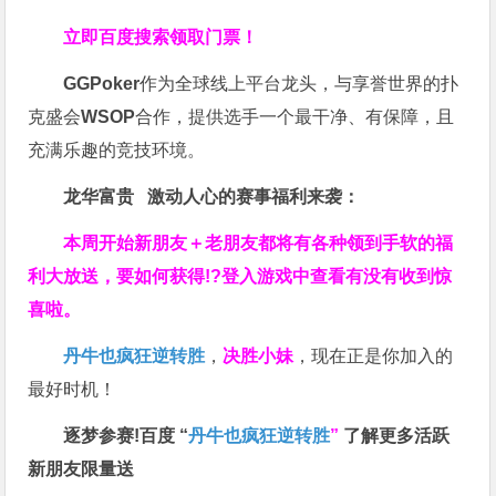
立即百度搜索领取门票！
GGPoker
作为全球线上平台龙头，与享誉世界的扑
克盛会
WSOP
合作，提供选手一个最干净、有保障，且
充满乐趣的竞技环境。
龙华富贵 激动人心的赛事福利来袭：
本周开始新朋友＋老朋友都将有各种领到手软的福
利大放送，要如何获得!?登入游戏中查看有没有收到惊
喜啦。
丹牛也疯狂逆转胜
，
决胜小妹
，现在正是你加入的
最好时机！
逐梦参赛!百度 “
丹牛也疯狂逆转胜
”
了解更多
活跃
新朋友限量送