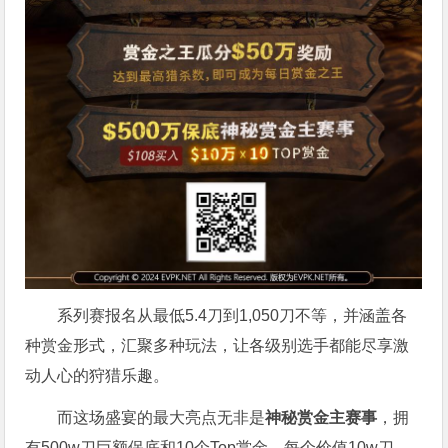
系列赛报名从最低5.4刀到1,050刀不等，并涵盖各
种赏金形式，汇聚多种玩法，让各级别选手都能尽享激
动人心的狩猎乐趣。
而这场盛宴的最大亮点无非是
神秘赏金主赛事
，拥
有500w刀巨额保底和10个Top赏金，每个价值10w刀。