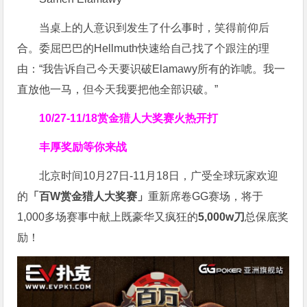
当桌上的人意识到发生了什么事时，笑得前仰后
合。委屈巴巴的Hellmuth快速给自己找了个跟注的理
由：“我告诉自己今天要识破Elamawy所有的诈唬。我一
直放他一马，但今天我要把他全部识破。”
10/27-11/18
赏金猎人大奖赛火热开打
丰厚奖励等你来战
北京时间10月27日-11月18日，广受全球玩家欢迎
的
「百W赏金猎人大奖赛」
重新席卷GG赛场，将于
1,000多场赛事中献上既豪华又疯狂的
5,000w刀
总保底奖
励！