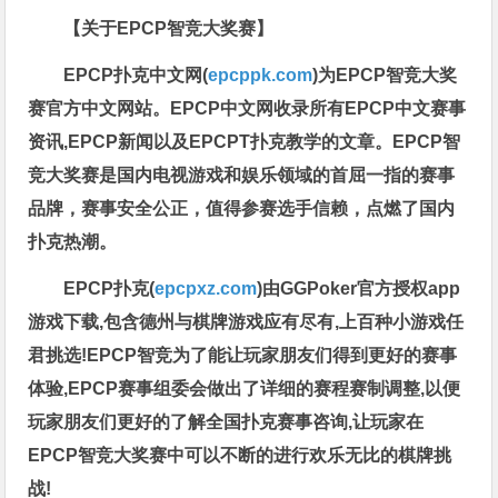
【关于EPCP智竞大奖赛】
EPCP扑克中文网(
epcppk.com
)为EPCP智竞大奖
赛官方中文网站。EPCP中文网收录所有EPCP中文赛事
资讯,EPCP新闻以及EPCPT扑克教学的文章。EPCP智
竞大奖赛是国内电视游戏和娱乐领域的首屈一指的赛事
品牌，赛事安全公正，值得参赛选手信赖，点燃了国内
扑克热潮。
EPCP扑克(
epcpxz.com
)由GGPoker官方授权app
游戏下载,包含德州与棋牌游戏应有尽有,上百种小游戏任
君挑选!EPCP智竞为了能让玩家朋友们得到更好的赛事
体验,EPCP赛事组委会做出了详细的赛程赛制调整,以便
玩家朋友们更好的了解全国扑克赛事咨询,让玩家在
EPCP智竞大奖赛中可以不断的进行欢乐无比的棋牌挑
战!