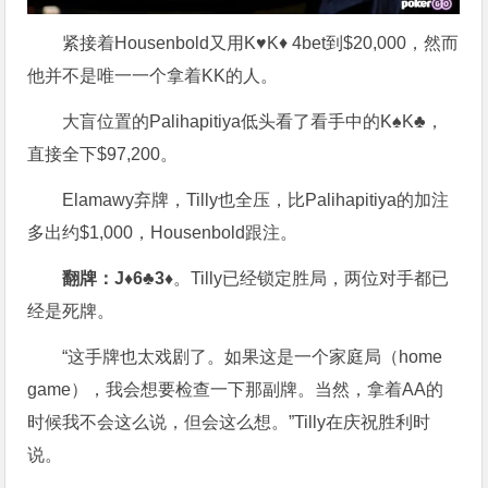
紧接着Housenbold又用K♥K♦ 4bet到$20,000，然而
他并不是唯一一个拿着KK的人。
大盲位置的Palihapitiya低头看了看手中的K♠K♣，
直接全下$97,200。
Elamawy弃牌，Tilly也全压，比Palihapitiya的加注
多出约$1,000，Housenbold跟注。
翻牌：
J♦
6♣
3♦
。Tilly已经锁定胜局，两位对手都已
经是死牌。
“这手牌也太戏剧了。如果这是一个家庭局（home
game），我会想要检查一下那副牌。当然，拿着AA的
时候我不会这么说，但会这么想。”Tilly在庆祝胜利时
说。