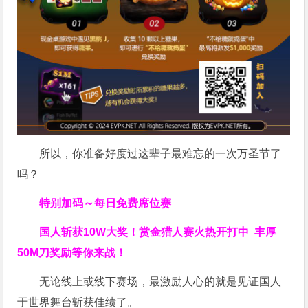
所以，你准备好度过这辈子最难忘的一次万圣节了
吗？
特别加码～每日免费席位赛
国人斩获
10W
大奖！
赏金猎人赛火热开打中 丰厚
50M刀奖励等你来战！
无论线上或线下赛场，最激励人心的就是见证国人
于世界舞台斩获佳绩了。