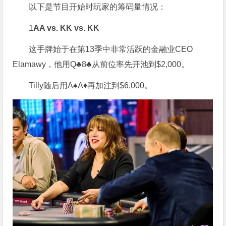
以下是节目开始时玩家的筹码量情况：
1
AA vs. KK vs. KK
这手牌始于在第13季中非常活跃的金融业CEO
Elamawy，他用Q♣8♣从前位率先开池到$2,000。
Tilly随后用A♠A♦再加注到$6,000。