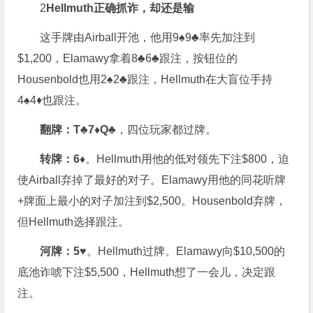
2
Hellmuth正确抓诈，却还是输
这手牌由Airball开池，他用9♠9♣率先加注到
$1,200，Elamawy拿着8♣6♣跟注，按钮位的
Housenbold也用2♠2♣跟注，Hellmuth在大盲位手持
4♠4♦也跟注。
翻牌：T♣
7♦
Q♣
，四位玩家都过牌。
转牌：
6♦
。Hellmuth用他的低对领先下注$800，迫
使Airball弃掉了最好的对子。Elamawy用他的同花听牌
+牌面上最小的对子加注到$2,500。Housenbold弃牌，
但Hellmuth选择跟注。
河牌：
5♥
。Hellmuth过牌。Elamawy向$10,500的
底池诈唬下注$5,500，Hellmuth想了一会儿，决定跟
注。