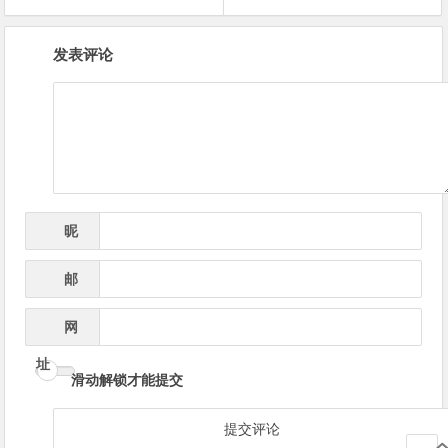
文
发表评论
章
导
航
昵
*
称
邮
*
箱
网
址
滑动解锁才能提交