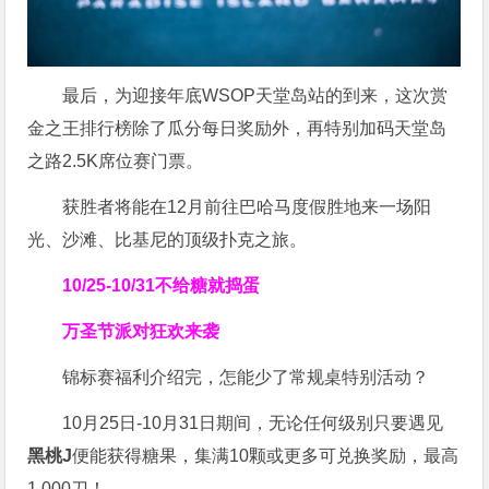
最后，为迎接年底WSOP天堂岛站的到来，这次赏
金之王排行榜除了瓜分每日奖励外，再特别加码天堂岛
之路2.5K席位赛门票。
获胜者将能在12月前往巴哈马度假胜地来一场阳
光、沙滩、比基尼的顶级扑克之旅。
10/25-10/31
不给糖就捣蛋
万圣节派对狂欢来袭
锦标赛福利介绍完，怎能少了常规桌特别活动？
10月25日-10月31日期间，无论任何级别只要遇见
黑桃J
便能获得糖果，集满10颗或更多可兑换奖励，最高
1,000刀！