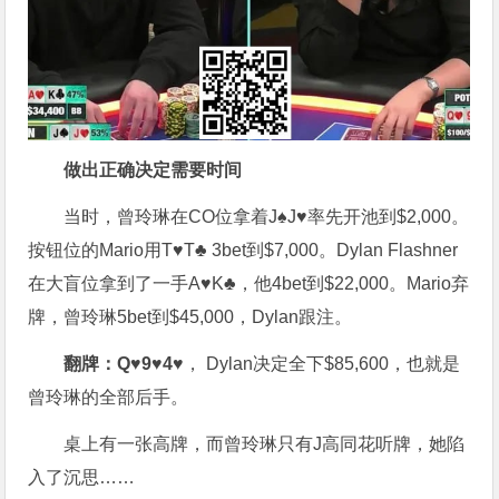
做出正确决定需要时间
当时，曾玲琳在CO位拿着J♠J♥率先开池到$2,000。
按钮位的Mario用T♥T♣ 3bet到$7,000。Dylan Flashner
在大盲位拿到了一手A♥K♣，他4bet到$22,000。Mario弃
牌，曾玲琳5bet到$45,000，Dylan跟注。
翻牌：
Q♥9♥4♥
， Dylan决定全下$85,600，也就是
曾玲琳的全部后手。
桌上有一张高牌，而曾玲琳只有J高同花听牌，她陷
入了沉思……