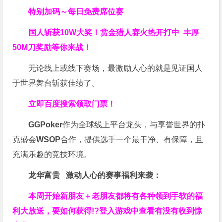
特别加码～每日免费席位赛
国人斩获
10W
大奖！
赏金猎人赛火热开打中 丰厚
50M刀奖励等你来战！
无论线上或线下赛场，最激励人心的就是见证国人
于世界舞台斩获佳绩了。
立即百度搜索领取门票！
GGPoker
作为全球线上平台龙头，与享誉世界的扑
克盛会
WSOP
合作，提供选手一个最干净、有保障，且
充满乐趣的竞技环境。
龙华富贵 激动人心的赛事福利来袭：
本周开始新朋友＋老朋友都将有各种领到手软的福
利大放送，要如何获得!?登入游戏中查看有没有收到惊