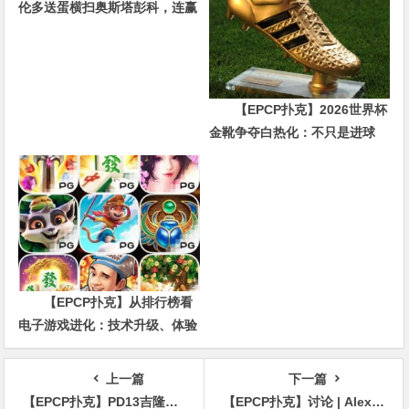
伦多送蛋横扫奥斯塔彭科，连赢
10局强势晋级
【EPCP扑克】2026世界杯
金靴争夺白热化：不只是进球
数，三大指标正在重新定义射手
价值
【EPCP扑克】从排行榜看
电子游戏进化：技术升级、体验
创新与未来趋势
上一篇
下一篇
【EPCP扑克】PD13吉隆坡站旅行攻略：满足你对比赛旅行的所有想象！云顶高原等待你的探索！
【EPCP扑克】讨论 | Alex Foxen在2.5万美元豪客赛中的6-Bet全下合理吗？