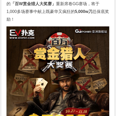
的
「百W赏金猎人大奖赛」
重新席卷GG赛场，将于
1,000多场赛事中献上既豪华又疯狂的
5,000w刀
总保底奖
励！