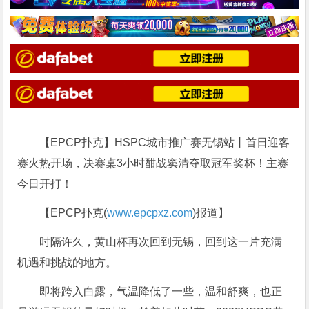
【EPCP扑克】HSPC城市推广赛无锡站丨首日迎客
赛火热开场，决赛桌3小时酣战窦清夺取冠军奖杯！主赛
今日开打！
【EPCP扑克(
www.epcpxz.com
)报道】
时隔许久，黄山杯再次回到无锡，回到这一片充满
机遇和挑战的地方。
即将跨入白露，气温降低了一些，温和舒爽，也正