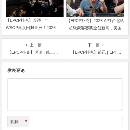
【EPCP扑克】暌违十年，
【EPCP扑克】2026 APT台北站
WSOP再度回归亚洲！2026
| 超级豪客赛奖金创新高，美国
APL济州站6月19-28日盛大登
选手Ethan “Rampage” Yau领跑
场！
全场！
上一篇
下一篇
【EPCP扑克】讨论 | 线上扑克室是否需要聊天框？
【EPCP扑克】简讯 | EPT巴塞罗那：香港选手Ka Kwan Lau夺得€10,300豪客赛冠军
文
发表评论
章
导
航
*
昵称