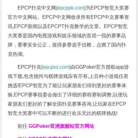
EPCP扑克中文网(
epcppk.com
)为EPCP智竞大奖赛
官方中文网站。EPCP中文网收录所有EPCP中文赛事资
讯,EPCP新闻以及EPCPT扑克教学的文章。EPCP智竞
大奖赛是国内电视游戏和娱乐领域的首屈一指的赛事品
牌，赛事安全公正，值得参赛选手信赖，点燃了国内扑
克热潮。
EPCP扑克(
epcpxz.com
)由GGPoker官方授权app游
戏下载,包含德州与棋牌游戏应有尽有,上百种小游戏任君
挑选!EPCP智竞为了能让玩家朋友们得到更好的赛事体
验,EPCP赛事组委会做出了详细的赛程赛制调整,以便玩
家朋友们更好的了解全国扑克赛事咨询,让玩家在EPCP
智竞大奖赛中可以不断的进行欢乐无比的棋牌挑战!
前往
GGPoker亚洲旗舰站
官方网址