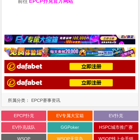
前往
EPCP扑克官方网站
所属分类：
EPCP赛事资讯
EPCP扑克
EV专属大宝箱
EV扑克
EV扑克战队
GGPoker
HSPC城市推广赛
WSOP
WSOP天堂岛
WSOP线上金手链