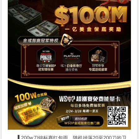
▌
200w刀锦标赛红包雨，随机掉落20至200刀的卫