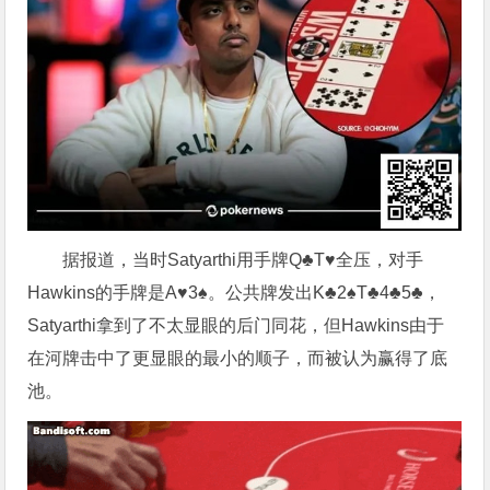
据报道，当时Satyarthi用手牌Q♣T♥全压，对手
Hawkins的手牌是A♥3♠。公共牌发出K♣2♠T♣4♣5♣，
Satyarthi拿到了不太显眼的后门同花，但Hawkins由于
在河牌击中了更显眼的最小的顺子，而被认为赢得了底
池。