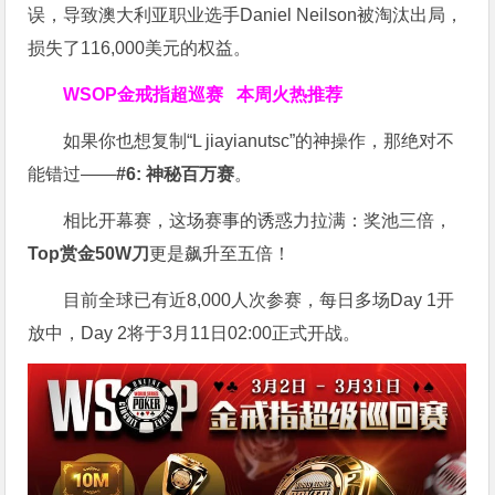
误，导致澳大利亚职业选手Daniel Neilson被淘汰出局，
损失了116,000美元的权益。
WSOP金戒指超巡赛
本周火热推荐
如果你也想复制“L jiayianutsc”的神操作，那绝对不
能错过——
#6: 神秘百万赛
。
相比开幕赛，这场赛事的诱惑力拉满：奖池三倍，
Top赏金50W刀
更是飙升至五倍！
目前全球已有近8,000人次参赛，每日多场Day 1开
放中，Day 2将于3月11日02:00正式开战。