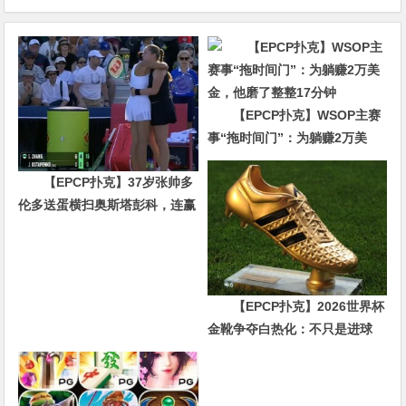
【EPCP扑克】WSOP主赛
事“拖时间门”：为躺赚2万美
金，他磨了整整17分钟
【EPCP扑克】37岁张帅多
伦多送蛋横扫奥斯塔彭科，连赢
10局强势晋级
【EPCP扑克】2026世界杯
金靴争夺白热化：不只是进球
数，三大指标正在重新定义射手
价值