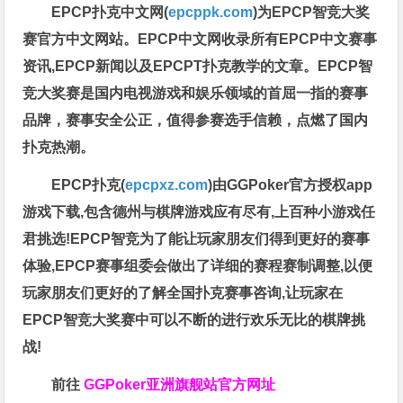
EPCP扑克中文网(
epcppk.com
)为EPCP智竞大奖
赛官方中文网站。EPCP中文网收录所有EPCP中文赛事
资讯,EPCP新闻以及EPCPT扑克教学的文章。EPCP智
竞大奖赛是国内电视游戏和娱乐领域的首屈一指的赛事
品牌，赛事安全公正，值得参赛选手信赖，点燃了国内
扑克热潮。
EPCP扑克(
epcpxz.com
)由GGPoker官方授权app
游戏下载,包含德州与棋牌游戏应有尽有,上百种小游戏任
君挑选!EPCP智竞为了能让玩家朋友们得到更好的赛事
体验,EPCP赛事组委会做出了详细的赛程赛制调整,以便
玩家朋友们更好的了解全国扑克赛事咨询,让玩家在
EPCP智竞大奖赛中可以不断的进行欢乐无比的棋牌挑
战!
前往
GGPoker亚洲旗舰站
官方网址