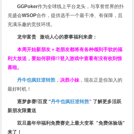
GGPoker
作为全球线上平台龙头，与享誉世界的扑
克盛会
WSOP
合作，提供选手一个最干净、有保障，且
充满乐趣的竞技环境。
龙华富贵 激动人心的赛事福利来袭：
本周开始新朋友＋老朋友都将有各种领到手软的福
利大放送，要如何获得!?登入游戏中查看有没有收到惊
喜啦。
丹牛也疯狂逆转胜
，
决胜小妹
，现在正是你加入的
最好时机！
逐梦参赛!百度 “
丹牛也疯狂逆转胜
”
了解更多
活跃
新朋友限量送
双旦嘉年华福利
免费赛史上最大变革
”免费体验场”
来了！