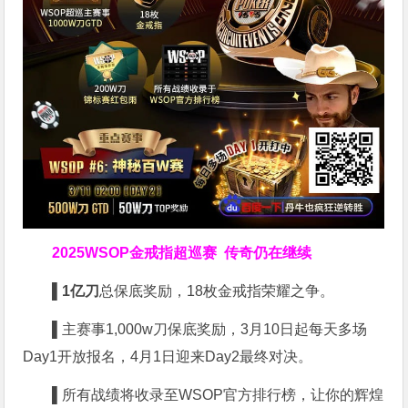
2025WSOP金戒指超巡赛
传奇仍在继续
▌
1亿刀
总保底奖励，18枚金戒指荣耀之争。
▌
主赛事1,000w刀保底奖励，3月10日起每天多场
Day1开放报名，4月1日迎来Day2最终对决。
▌
所有战绩将收录至WSOP官方排行榜，让你的辉煌