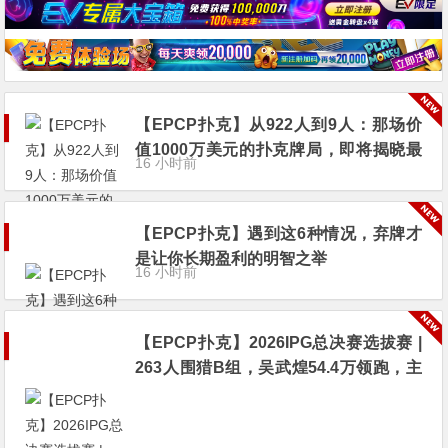
【EPCP扑克】从922人到9人：那场价
值1000万美元的扑克牌局，即将揭晓最
16 小时前
终答案
【EPCP扑克】遇到这6种情况，弃牌才
是让你长期盈利的明智之举
16 小时前
【EPCP扑克】2026IPG总决赛选拔赛 |
263人围猎B组，吴武煌54.4万领跑，主
赛第一轮晋级版图再添40人