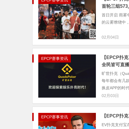
EPCP赛事资讯
首轮三组57
首日开启 雨雾
的云雾缭绕中，
02月04日
【EPCP扑
EPCP赛事资讯
全民皆可直
旷世扑克（Qu
每年都会有几
换皮APP的时代，
02月03日
【EPCP扑
EPCP赛事资讯
EV扑克支付宝存