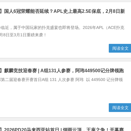
克】国人6冠荣耀能否延续？APL史上最高2.5E保底，2月8日新
临近，属于中国玩家的扑克盛宴也即将登场。2026年APL（ACE扑克
月8日至3月1日重磅来袭！
阅读全文
】麒麟竞技迎春赛 | A组131人参赛，阿玮449500记分牌领跑
二届迎春赛开赛首日A组 131 人次参赛 阿玮 以 449500 记分牌领
阅读全文
】2026PD20马来西亚站首日 | 烟雨云顶，王座之争！开幕赛