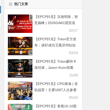
热门文章
【EPCP扑克】京南明珠，智
竞巅峰 | 2026GAKC固安皇
冠杯国际扑克锦标赛重磅启
02/17
幕
【EPCP扑克】Triton官方发
布：谈轩成功卫冕济州站短
牌冠军，夺得第三座Triton奖
03/19
杯
【EPCP扑克】Triton蒙特卡
洛结束，Jason Koon加冕
“十冠王”，遥遥领先！
11/09
【EPCP扑克】CPG珠海 | 首
轮战罢！主赛1687人次参赛
526人晋级，邓远30万记分
05/24
牌领跑C组
【EPCP扑克】拿着10-10面