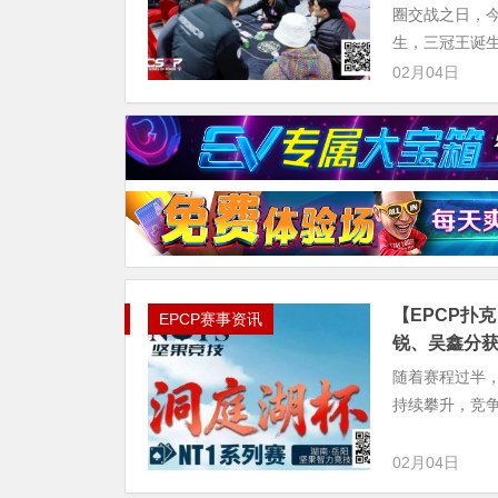
圈交战之日，
生，三冠王诞
02月04日
【EPCP扑克
EPCP赛事资讯
锐、吴鑫分获C
随着赛程过半，
持续攀升，竞
02月04日