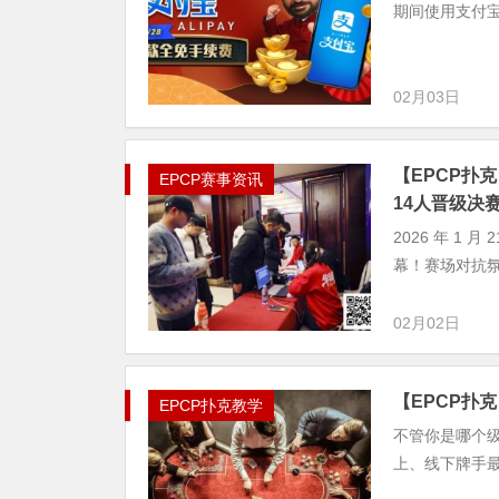
期间使用支付宝
02月03日
【EPCP扑
EPCP赛事资讯
14人晋级决
2026 年 1
幕！赛场对抗
02月02日
【EPCP扑
EPCP扑克教学
不管你是哪个
上、线下牌手