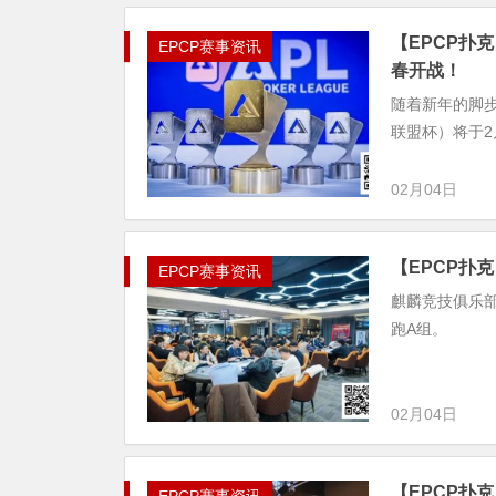
【EPCP扑
EPCP赛事资讯
春开战！
随着新年的脚步
联盟杯）将于2
02月04日
【EPCP扑克
EPCP赛事资讯
麒麟竞技俱乐部第
跑A组。
02月04日
【EPCP扑克