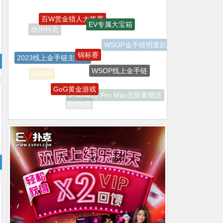
百W赏金猎人大奖赛
EV专属大宝箱
锦标赛
WSOP金手链明星趴
2023线上金手链主赛事
WSOP线上金手链
GoG黄金游戏
WSOP
iPhone15 Pro Max无限量赠送
EV扑克