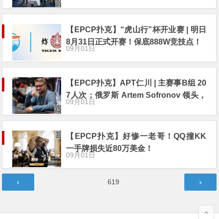
【EPCP扑克】“虎山行”杯开业赛 | 明日
8月31日正式开赛！保底888W竞技点！
09月01日
【EPCP扑克】APT仁川 | 主赛事B组 20
7人次；俄罗斯 Artem Sofronov 领头，
09月01日
中国玩家三进FT
【EPCP扑克】好惨一老哥！QQ撞KK
一手牌损失近80万美金！
09月01日
文
第
619
章
页
分
页