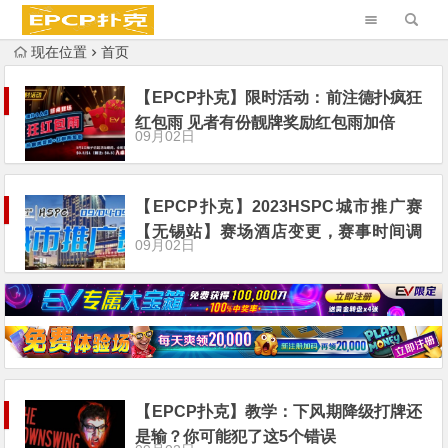
现在位置
首页
【EPCP扑克】限时活动：前注德扑疯狂
红包雨 见者有份靓牌奖励红包雨加倍
09月02日
【EPCP扑克】2023HSPC城市推广赛
【无锡站】赛场酒店变更，赛事时间调
09月02日
整至9月4日-9月10日！酒店预订2023年
9月1日14:00开通！
【EPCP扑克】教学：下风期降级打牌还
是输？你可能犯了这5个错误