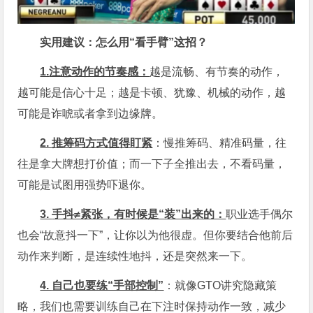
实用建议：怎么用“看手臂”这招？
1.
注意动作的节奏感：
越是流畅、有节奏的动作，
越可能是信心十足；越是卡顿、犹豫、机械的动作，越
可能是诈唬或者拿到边缘牌。
2.
推筹码方式值得盯紧
：慢推筹码、精准码量，往
往是拿大牌想打价值；而一下子全推出去，不看码量，
可能是试图用强势吓退你。
3.
手抖≠紧张，有时候是“装”出来的：
职业选手偶尔
也会“故意抖一下”，让你以为他很虚。但你要结合他前后
动作来判断，是连续性地抖，还是突然来一下。
4.
自己也要练“手部控制”
：就像GTO讲究隐藏策
略，我们也需要训练自己在下注时保持动作一致，减少