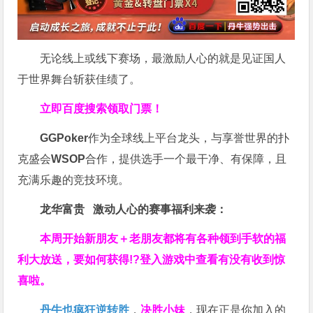
无论线上或线下赛场，最激励人心的就是见证国人
于世界舞台斩获佳绩了。
立即百度搜索领取门票！
GGPoker
作为全球线上平台龙头，与享誉世界的扑
克盛会
WSOP
合作，提供选手一个最干净、有保障，且
充满乐趣的竞技环境。
龙华富贵 激动人心的赛事福利来袭：
本周开始新朋友＋老朋友都将有各种领到手软的福
利大放送，要如何获得!?登入游戏中查看有没有收到惊
喜啦。
丹牛也疯狂逆转胜
，
决胜小妹
，现在正是你加入的