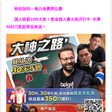
特别加码～每日免费席位赛
国人斩获
10W
大奖！
赏金猎人赛火热开打中 丰厚
50M刀奖励等你来战！