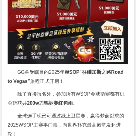
GG备受瞩目的2025年
WSOP“往维加斯之路Road
to Vegas”
旅程正式开启！
除了直接报名外，参加所有WSOP金戒指赛都有机
会斩获共
200w刀锦标赛红包雨
。
全球选手现已可通过线上卫星赛，赢得梦寐以求的
2025WSOP主赛事门票，向世界扑克最高殿堂发起进
攻！