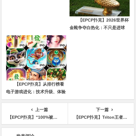
【EPCP扑克】2026世界杯
金靴争夺白热化：不只是进球
数，三大指标正在重新定义射手
价值
【EPCP扑克】从排行榜看
电子游戏进化：技术升级、体验
创新与未来趋势
上一篇
下一篇
【EPCP扑克】“100%被操纵了”——Phi lHellmuth抨击WSOP投票被破坏
【EPCP扑克】Triton王者的新目标｜Jason Koon的“慢生活”哲学
文