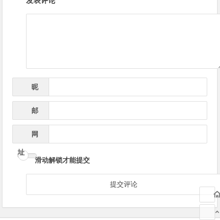
发表评论
章
导
航
昵
*
称
邮
*
箱
网
址
滑动解锁才能提交