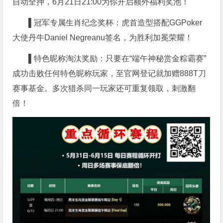
自动全押，6月21日21:00为你开启额外福利奖池！
▌冠军专属生肖纪念奖杯：虎首造型搭配GGPoker
大使丹牛Daniel Negreanu签名，为胜利加冕荣耀！
▌特色昵称淘汰奖励：只要在“端午神秘赏金粽霸赛”
成功击败任何特色昵称玩家，至官网登记就加赠888T刀
赛事基金。多次猎杀同一玩家还可重复领取，刺激翻
倍！