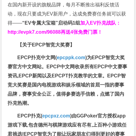
在国内新开设的旗舰品牌，每月不断推出福利反馈活
动，现在只要成为EV新用户，达成免费赛任务就可以获
得——
“EV专属大宝箱”启动码1组
加入EV扑克战队：
http://evpk7.com/96088
再送4张免费门票！
【关于EPCP智竞大奖赛】
EPCP扑克中文网(
epcppk.com
)为EPCP智竞大奖
赛官方中文网站。EPCP中文网收录所有EPCP中文赛事
资讯,EPCP新闻以及EPCPT扑克教学的文章。EPCP智
竞大奖赛是国内电视游戏和娱乐领域的首屈一指的赛事
品牌，赛事安全公正，值得参赛选手信赖，点燃了国内
扑克热潮。
EPCP扑克(
epcpxz.com
)由GGPoker官方授权app
游戏下载,包含德州与棋牌游戏应有尽有,上百种小游戏任
君挑选!EPCP智竞为了能让玩家朋友们得到更好的赛事