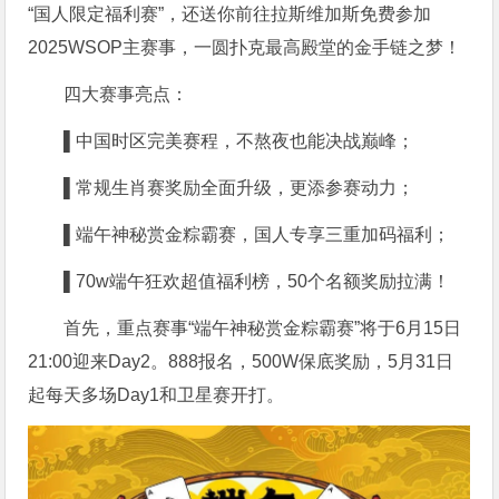
“国人限定福利赛”，还送你前往拉斯维加斯免费参加
2025WSOP主赛事，一圆扑克最高殿堂的金手链之梦！
四大赛事亮点：
▌中国时区完美赛程，不熬夜也能决战巅峰；
▌常规生肖赛奖励全面升级，更添参赛动力；
▌端午神秘赏金粽霸赛，国人专享三重加码福利；
▌70w
端午狂欢超值福利榜，50个名额奖励拉满！
首先，重点赛事“端午神秘赏金粽霸赛”将于6月15日
21:00迎来Day2。888报名，500W保底奖励，5月31日
起每天多场Day1和卫星赛开打。