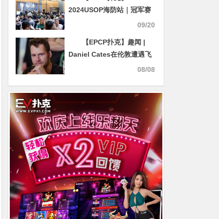
2024USOP海防站｜冠军赛
775人参赛21名中国选手晋
09/20
级 唐新兴梅开二度夺得庄位
【EPCP扑克】趣闻 |
争夺急速赛冠军
Daniel Cates在伦敦遭遇飞
车党，手机被抢走
08/08