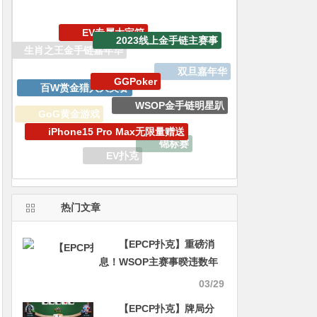
EV专属大宝箱
2023线上金手链主赛事
GGPoker
百W赏金猎人大奖赛
双旦嘉年华
WSOP金手链明星趴
iPhone15 Pro Max无限量赠送
GoG黄金游戏
锦标赛
EV扑克
热门文章
【EPCP扑克】重磅消
息！WSOP主赛事暌违数年
再度重返ESPN直播！
03/29
【EPCP扑克】牌局分