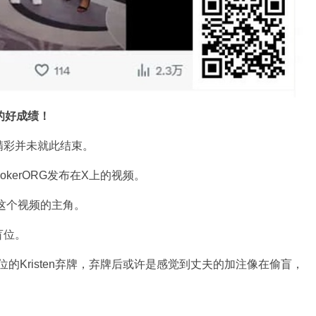
的好成绩！
精彩并未就此结束。
kerORG发布在X上的视频。
xen是这个视频的主角。
盲位。
，大盲位的Kristen弃牌，弃牌后或许是感觉到丈夫的加注像在偷盲，