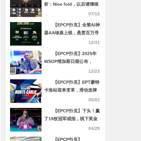
析：Nice fold，以后请继续
fold
07/15
【EPCP扑克】全禁AI神
器AA绿盾上线，悬赏百万寻
找安全漏洞，百万免费赛开
12/31
启助您成为世界冠军！
【EPCP扑克】2025年
WSOP维加斯日期公布，
Bonomo戴围巾被威胁禁赛
12/23
的风波
【EPCP扑克】EPT蒙特
卡洛站迎来变革，滑动发牌
将被引入赛事
05/02
【EPCP扑克】下头！赢
了19枚冠军戒指，线下奖金
630w刀，却欠人11w五年不
04/29
还
【EPCP扑克】