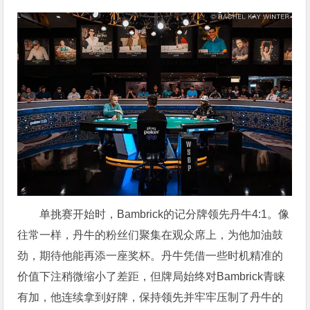
单挑赛开始时，Bambrick的记分牌领先丹牛4:1。像
往常一样，丹牛的粉丝们聚集在观众席上，为他加油鼓
劲，期待他能再添一座奖杯。丹牛凭借一些时机精准的
价值下注稍微缩小了差距，但牌局始终对Bambrick青睐
有加，他连续拿到好牌，保持领先并牢牢压制了丹牛的