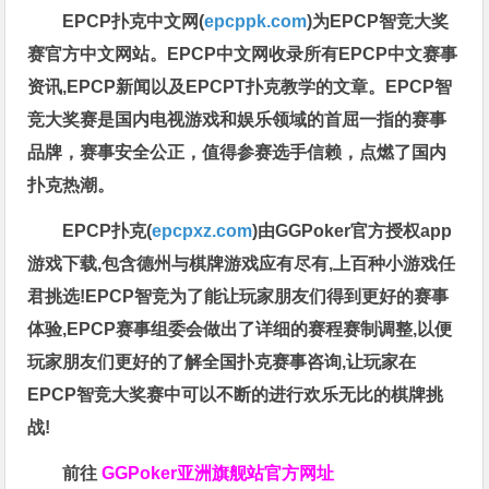
EPCP扑克中文网(
epcppk.com
)为EPCP智竞大奖
赛官方中文网站。EPCP中文网收录所有EPCP中文赛事
资讯,EPCP新闻以及EPCPT扑克教学的文章。EPCP智
竞大奖赛是国内电视游戏和娱乐领域的首屈一指的赛事
品牌，赛事安全公正，值得参赛选手信赖，点燃了国内
扑克热潮。
EPCP扑克(
epcpxz.com
)由GGPoker官方授权app
游戏下载,包含德州与棋牌游戏应有尽有,上百种小游戏任
君挑选!EPCP智竞为了能让玩家朋友们得到更好的赛事
体验,EPCP赛事组委会做出了详细的赛程赛制调整,以便
玩家朋友们更好的了解全国扑克赛事咨询,让玩家在
EPCP智竞大奖赛中可以不断的进行欢乐无比的棋牌挑
战!
前往
GGPoker亚洲旗舰站
官方网址