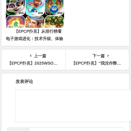
【EPCP扑克】从排行榜看
电子游戏进化：技术升级、体验
创新与未来趋势
上一篇
下一篇
【EPCP扑克】2025WSOP | 赛事12朱跃奇、翁君有望冲击国人第一金，赛事1 Wesley第六、Yu Huang第四
【EPCP扑克】“我没作弊，更没特权！”丹牛怒怼黑粉，WSOP爆发手机违规争议！
文
发表评论
章
导
航