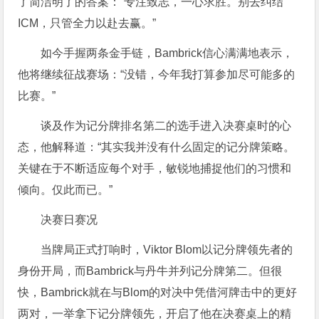
了简洁明了的答案：“专注致志，一心求胜。别去纠结
ICM，只管全力以赴去赢。”
如今手握两条金手链，Bambrick信心满满地表示，
他将继续征战赛场：“没错，今年我打算参加尽可能多的
比赛。”
谈及作为记分牌排名第二的选手进入决赛桌时的心
态，他解释道：“其实我并没有什么固定的记分牌策略。
关键在于不断适应每个对手，敏锐地捕捉他们的习惯和
倾向。仅此而已。”
决赛日赛况
当牌局正式打响时，Viktor Blom以记分牌领先者的
身份开局，而Bambrick与丹牛并列记分牌第二。但很
快，Bambrick就在与Blom的对决中凭借河牌击中的更好
两对，一举拿下记分牌领先，开启了他在决赛桌上的精