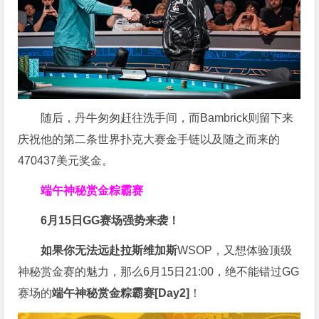
随后，丹牛匆匆赶往洗手间，而Bambrick则留下来
庆祝他的第二条世界扑克大赛金手链以及随之而来的
470437美元奖金。
端午神秘赏金粽霸赛
6月15日GG赛场强势来袭！
如果你无法远赴拉斯维加斯
WSOP，又想体验顶级
神秘赏金赛的魅力，那么6月15日21:00，绝不能错过GG
赛场的
端午神秘赏金粽霸赛
[Day2]
！