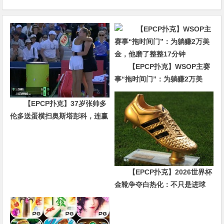
【EPCP扑克】WSOP主赛
事“拖时间门”：为躺赚2万美
金，他磨了整整17分钟
【EPCP扑克】37岁张帅多
伦多送蛋横扫奥斯塔彭科，连赢
10局强势晋级
【EPCP扑克】2026世界杯
金靴争夺白热化：不只是进球
数，三大指标正在重新定义射手
价值