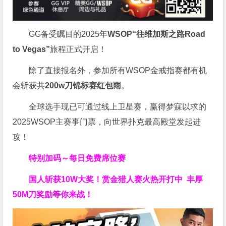
GG备受瞩目的2025年
WSOP“往维加斯之路Road
to Vegas”
旅程正式开启！
除了直接报名外，参加所有WSOP金戒指赛都有机
会斩获共
200w刀锦标赛红包雨
。
全球选手现已可通过线上卫星赛，赢得梦寐以求的
2025WSOP主赛事门票，向世界扑克最高殿堂发起进
攻！
特别加码～每日免费席位赛
国人斩获
10W
大奖！
赏金猎人赛火热开打中 丰厚
50M刀奖励等你来战！