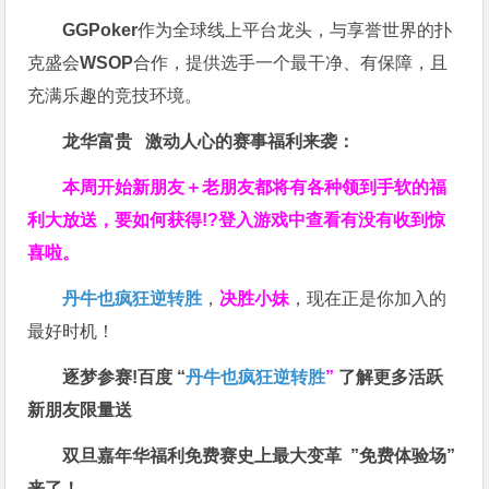
GGPoker
作为全球线上平台龙头，与享誉世界的扑
克盛会
WSOP
合作，提供选手一个最干净、有保障，且
充满乐趣的竞技环境。
龙华富贵 激动人心的赛事福利来袭：
本周开始新朋友＋老朋友都将有各种领到手软的福
利大放送，要如何获得!?登入游戏中查看有没有收到惊
喜啦。
丹牛也疯狂逆转胜
，
决胜小妹
，现在正是你加入的
最好时机！
逐梦参赛!百度 “
丹牛也疯狂逆转胜
”
了解更多
活跃
新朋友限量送
双旦嘉年华福利
免费赛史上最大变革
”免费体验场”
来了！