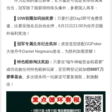
作为近期的重点赛事，官方诚意可说是安排得满满
当当，冠军除了能获得特殊头像外，参赛国人再享：
▌10W
前圈加码抽奖赛：
只要打进Day2即可免费受
邀，比赛采报名后自动全押，6月21日21:00为你开启额
外福利奖池！
▌
冠军专属生肖纪念奖杯：
虎首造型搭配GGPoker
大使丹牛Daniel Negreanu签名，为胜利加冕荣耀！
▌
特色昵称淘汰奖励：
只要在“端午神秘赏金粽霸赛”
成功击败任何特色昵称玩家，至官网登记就加赠
888T
刀
赛事基金
。多次猎杀同一玩家还可重复领取，刺激翻
倍！