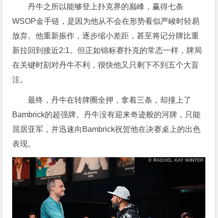
丹牛之所以能够登上扑克界的巅峰，赢得七条
WSOP金手链，是因为他从不会在形势看似严峻时轻易
放弃。他重新振作，逐步缩小差距，甚至将记分牌比重
新拉回到接近2:1。但正如锦标赛扑克的常态一样，牌局
在关键时刻对丹牛不利，很快他又只剩下不到五个大盲
注。
最终，丹牛在转牌圈全押，拿着三条，却撞上了
Bambrick的超强牌。丹牛没有迎来奇迹般的河牌，只能
屈居亚军，并迅速向Bambrick祝贺他在决赛桌上的出色
表现。