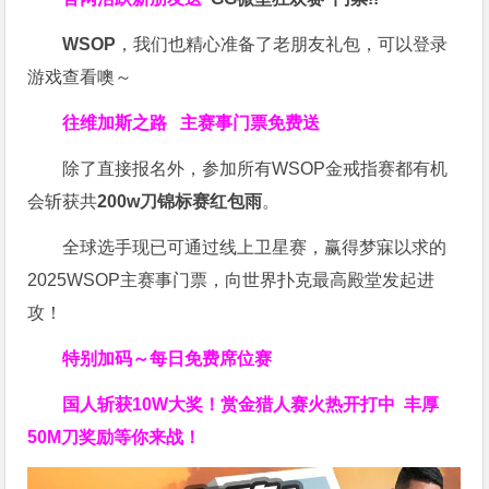
WSOP
，我们也精心准备了老朋友礼包，可以登录
游戏查看噢～
往维加斯之路
主赛事门票免费送
除了直接报名外，参加所有WSOP金戒指赛都有机
会斩获共
200w刀锦标赛红包雨
。
全球选手现已可通过线上卫星赛，赢得梦寐以求的
2025WSOP主赛事门票，向世界扑克最高殿堂发起进
攻！
特别加码～每日免费席位赛
国人斩获
10W
大奖！
赏金猎人赛火热开打中 丰厚
50M刀奖励等你来战！