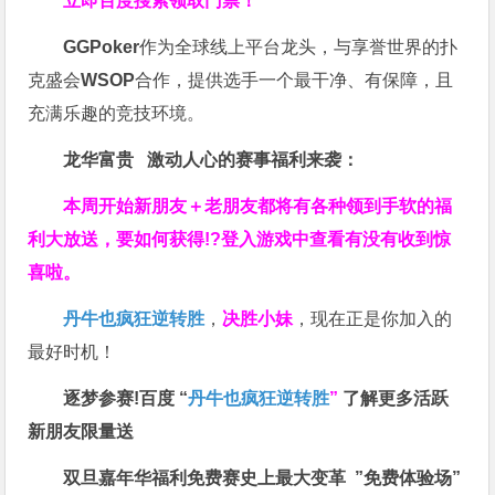
立即百度搜索领取门票！
GGPoker
作为全球线上平台龙头，与享誉世界的扑
克盛会
WSOP
合作，提供选手一个最干净、有保障，且
充满乐趣的竞技环境。
龙华富贵 激动人心的赛事福利来袭：
本周开始新朋友＋老朋友都将有各种领到手软的福
利大放送，要如何获得!?登入游戏中查看有没有收到惊
喜啦。
丹牛也疯狂逆转胜
，
决胜小妹
，现在正是你加入的
最好时机！
逐梦参赛!百度 “
丹牛也疯狂逆转胜
”
了解更多
活跃
新朋友限量送
双旦嘉年华福利
免费赛史上最大变革
”免费体验场”