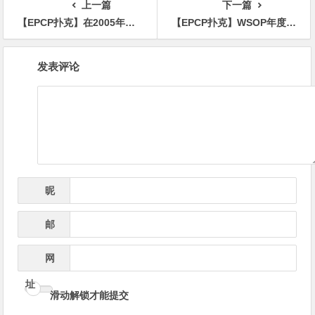
上一篇
下一篇
【EPCP扑克】在2005年主赛事决赛桌上打痛击Matusow的选手在WSOP老年赛中表现出色
【EPCP扑克】WSOP年度诈唬？250K豪客赛泡沫期，嘴炮哥弃掉天三条
文
发表评论
章
导
航
昵
*
称
邮
*
箱
网
址
滑动解锁才能提交