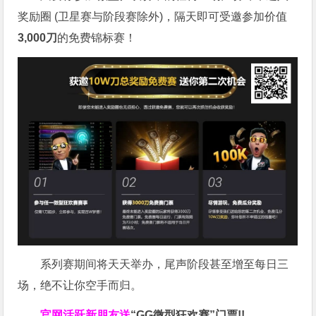
奖励圈 (卫星赛与阶段赛除外)，隔天即可受邀参加价值
3,000
刀
的免费锦标赛！
系列赛期间将天天举办，尾声阶段甚至增至每日三
场，绝不让你空手而归。
官网活跃新朋友送
“GG微型狂欢赛”门票!!