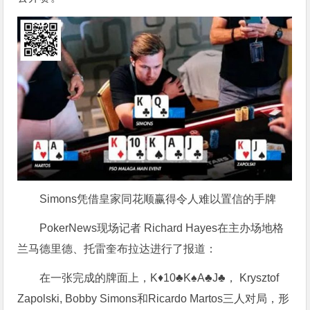
Simons凭借皇家同花顺赢得令人难以置信的手牌
PokerNews现场记者 Richard Hayes在主办场地格
兰马德里德、托雷奎布拉达进行了报道：
在一张完成的牌面上，K♦10♣K♠A♣J♣， Krysztof
Zapolski, Bobby Simons和Ricardo Martos三人对局，形