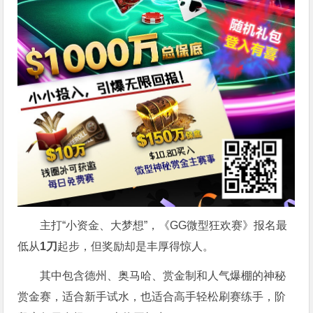
主打“小资金、大梦想”，《GG微型狂欢赛》报名最
低从
1
刀
起步，但奖励却是丰厚得惊人。
其中包含德州、奥马哈、赏金制和人气爆棚的神秘
赏金赛，适合新手试水，也适合高手轻松刷赛练手，阶