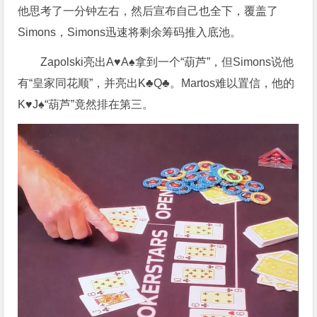
他思考了一分钟左右，然后宣布自己也全下，覆盖了
Simons，Simons迅速将剩余筹码推入底池。
Zapolski亮出A♥A♠拿到一个“葫芦”，但Simons说他
有“皇家同花顺”，并亮出K♣Q♣。Martos难以置信，他的
K♥J♠“葫芦”竟然排在第三。