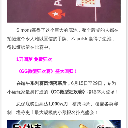
Simons赢得了这个巨大的底池，整个牌桌的人都在
拍摄这个令人难以置信的手牌。Zapolski赢得了边池，
得以继续留在比赛中。
1刀圆梦 免费狂欢
《GG微型狂欢赛》盛大回归！
在端午系列赛圆满落幕后，
6月15日至29日，专为
小额玩家量身打造的
《
GG
微型狂欢赛》
接续盛大登场！
总保底奖励高达
1,000w
刀
，横跨两周、覆盖各类赛
制，堪称史上最大规模的小额报名扑克盛会！