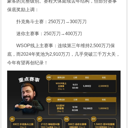
豪客的完整级别。赛程大体延续去年结构，但部分赛事
保底奖励上调：
扑克角斗士赛：250万刀→300万刀
迷你主赛事：250万刀→400万刀
WSOP线上主赛事：连续第三年维持2,500万刀保
底，而2024年奖池为2,910万刀，几乎突破三千万大关，
今年有望再创纪录！