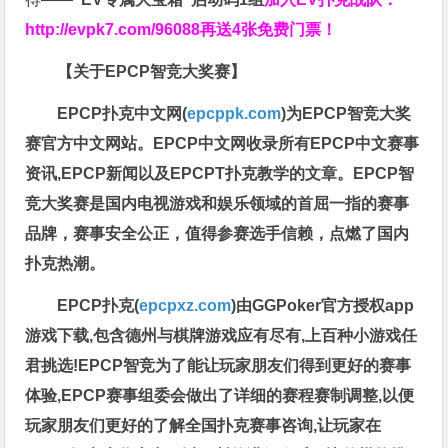
http://evpk7.com/96088
再送4张免费门票！
【关于EPCP智竞大奖赛】
EPCP扑克中文网(
epcppk.com
)为EPCP智竞大奖
赛官方中文网站。EPCP中文网收录所有EPCP中文赛事
资讯,EPCP新闻以及EPCPT扑克教学的文章。EPCP智
竞大奖赛是国内电视游戏和娱乐领域的首屈一指的赛事
品牌，赛事安全公正，值得参赛选手信赖，点燃了国内
扑克热潮。
EPCP扑克(
epcpxz.com
)由GGPoker官方授权app
游戏下载,包含德州与棋牌游戏应有尽有,上百种小游戏任
君挑选!EPCP智竞为了能让玩家朋友们得到更好的赛事
体验,EPCP赛事组委会做出了详细的赛程赛制调整,以便
玩家朋友们更好的了解全国扑克赛事咨询,让玩家在