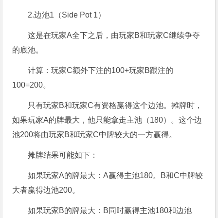
2.边池1（Side Pot 1）
这是在玩家A全下之后，由玩家B和玩家C继续争夺
的底池。
计算：玩家C额外下注的100+玩家B跟注的
100=200。
只有玩家B和玩家C有资格赢得这个边池。摊牌时，
如果玩家A的牌最大，他只能拿走主池（180）。这个边
池200将由玩家B和玩家C中牌较大的一方赢得。
摊牌结果可能如下：
如果玩家A的牌最大：A赢得主池180。B和C中牌较
大者赢得边池200。
如果玩家B的牌最大：B同时赢得主池180和边池