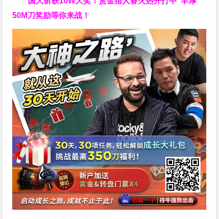
国人斩获
10W
大奖！
赏金猎人赛火热开打中 丰厚
50M刀奖励等你来战！