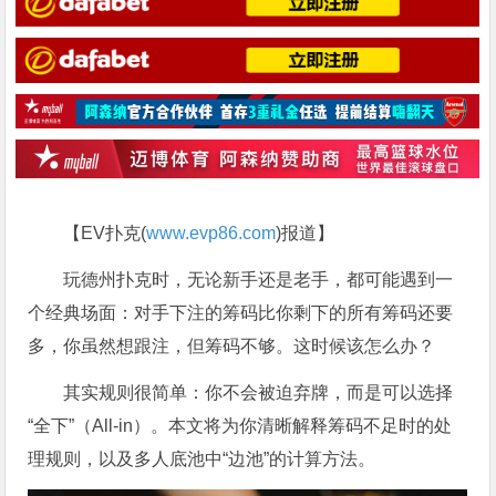
【EV扑克(
www.evp86.com
)报道】
玩德州扑克时，无论新手还是老手，都可能遇到一
个经典场面：对手下注的筹码比你剩下的所有筹码还要
多，你虽然想跟注，但筹码不够。这时候该怎么办？
其实规则很简单：你不会被迫弃牌，而是可以选择
“全下”（All-in）。本文将为你清晰解释筹码不足时的处
理规则，以及多人底池中“边池”的计算方法。