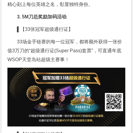
精心刻上每位英雄之名，彰显独特身份。
3. 5M刀总奖励加码活动
▌【33张冠军超级通行证】
33场金手链赛的每一位冠军，都将额外获得一张价
值3万刀的“超级通行证(Super Pass)套票”，可直通年底
WSOP天堂岛站超级主赛事！