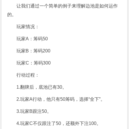
让我们通过一个简单的例子来理解边池是如何运作
的。
玩家情况：
玩家A：筹码50
玩家B：筹码200
玩家C：筹码300
行动过程：
1.翻牌后，底池已有30。
2.玩家A行动，他只有50筹码，选择“全下”。
3.玩家B跟注50。
4.玩家C不仅跟注了50，还额外下注100。