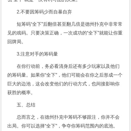
2.不要因筹码少而自暴自弃
短筹码“全下”后翻倍甚至翻几倍是德州扑克中非常常
见的戏码。只要决策正确，一次成功的“全下”就能让你重
回牌局。
3.注意对手的筹码量
在你行动前，务必看清身后还有多少玩家以及他们
的筹码量。如果你“全下”，他们可能会在你之后形成一个
巨大的边池，这会改变他们的行动方式，也间接影响你
获胜的概率。
五、总结
总而言之，在德州扑克中筹码不够跟注，你并不会
出局。你可以选择“全下”，争夺你筹码范围内的底池。