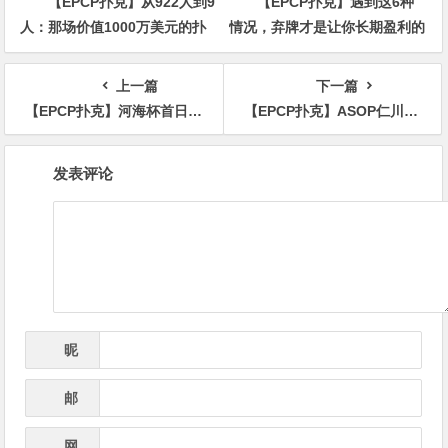
【EPCP扑克】从922人到9
【EPCP扑克】遇到这6种
人：那场价值1000万美元的扑
情况，弃牌才是让你长期盈利的
克牌局，即将揭晓最终答案
明智之举
上一篇
下一篇
【EPCP扑克】河海杯首日战况｜主赛146人起航 尚金72.5W成超级CL领航20人晋级 “盲打哥”成MVP
【EPCP扑克】ASOP仁川站｜主赛82人次报名鏖战至凌晨3点，Joseph Cheong过百万记分牌强势领跑！
文
发表评论
章
导
航
昵
*
称
邮
*
箱
网