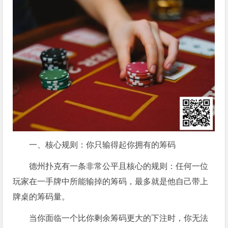
一、核心规则：你只输得起你拥有的筹码
德州扑克有一条非常公平且核心的规则：任何一位
玩家在一手牌中所能输掉的筹码，最多就是他自己带上
牌桌的筹码量。
当你面临一个比你剩余筹码更大的下注时，你无法