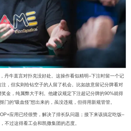
作，丹牛直言对扑克没好处。这操作看似精明–下注时留一个记
前注，但实则给钻空子的人留了机会。比如故意留记分牌看对
奖金，纯属弊大于利。他建议规定下注超记分牌的90%就得
是抠门的“吸血怪”想出来的，虽没违规，但得用新规管管。
SOP+应用已经很赞，解决了排长队问题；接下来该搞定吃饭–
面，不过这得看工会和
凯撒集团
的态度。