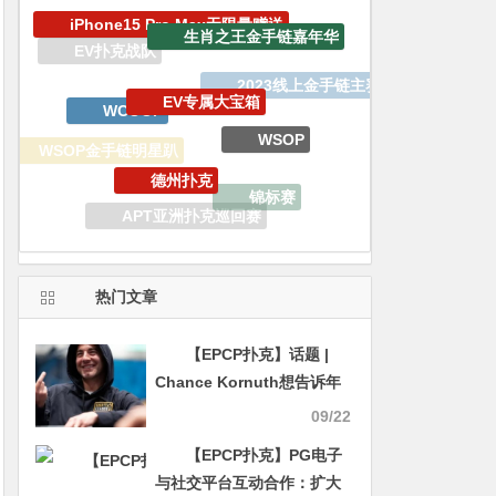
EV专属大宝箱
WCOOP
WSOP
德州扑克
WSOP金手链明星趴
锦标赛
EPCP扑克
APT亚洲扑克巡回赛
WSOP天堂岛
双旦嘉年华
热门文章
【EPCP扑克】话题 |
Chance Kornuth想告诉年
轻时的自己关于扑克的事情
09/22
【EPCP扑克】PG电子
与社交平台互动合作：扩大