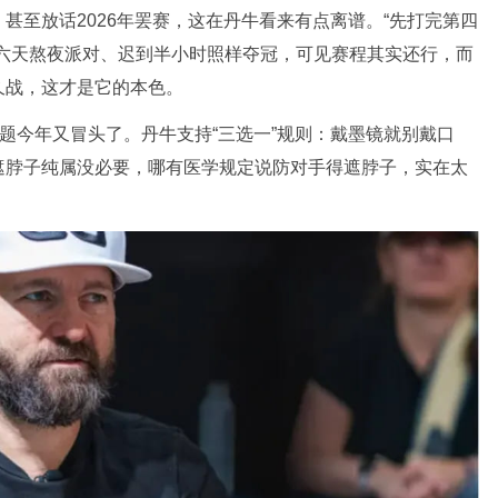
假，甚至放话2026年罢赛，这在丹牛看来有点离谱。“先打完第四
六天熬夜派对、迟到半小时照样夺冠，可见赛程其实还行，而
久战，这才是它的本色。
问题今年又冒头了。丹牛支持“三选一”规则：戴墨镜就别戴口
遮脖子纯属没必要，哪有医学规定说防对手得遮脖子，实在太