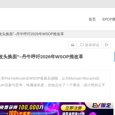
首页
EPCP
改头换面”–丹牛呼吁2026年WSOP推改革
发表评论
改头换面”–丹牛呼吁2026年WSOP推改革
l Hellmuth在WSOP落幕后感慨，认为Michael Mizrachi比
ellmuth没参与竞争，纯属凑热度，但他点出了一个事实：设计绝对公平
。