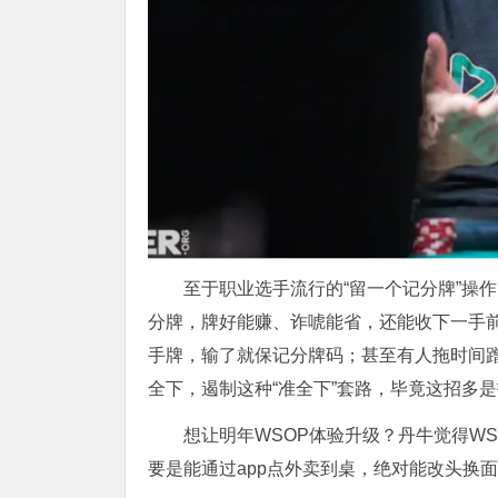
至于职业选手流行的“留一个记分牌”操
分牌，牌好能赚、诈唬能省，还能收下一手
手牌，输了就保记分牌码；甚至有人拖时间蹭
全下，遏制这种“准全下”套路，毕竟这招多
想让明年WSOP体验升级？丹牛觉得W
要是能通过app点外卖到桌，绝对能改头换