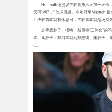
Hellmuth还提议主赛事第六天加一天
天再说吧，” 他调侃道。今年冠军
Mizrachi
第
且决赛前本就有休息日，主赛事本就是场持
选手遮脖子、捂嘴、戴墨镜“三件套”的
罩、遮脖子；戴口罩就别戴墨镜、露脖子。
扯。