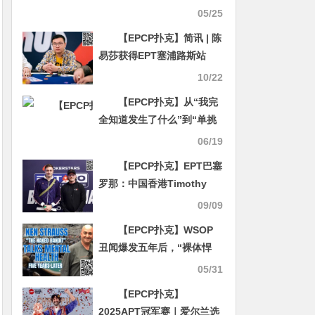
用户基础与品牌影响力
05/25
【EPCP扑克】简讯 | 陈
易莎获得EPT塞浦路斯站
5300美元主赛事第17名
10/22
【EPCP扑克】从“我完
全知道发生了什么”到“单挑
吧兄弟”——WSOP大盲弃牌
06/19
争议全程实录
【EPCP扑克】EPT巴塞
罗那：中国香港Timothy
Chung携金波、李远挺进主
09/09
赛Day4 刘小虎闯入神秘赏
【EPCP扑克】WSOP
金赛Day2。
丑闻爆发五年后，“裸体悍
匪”谈心理健康
05/31
【EPCP扑克】
2025APT冠军赛｜爱尔兰选