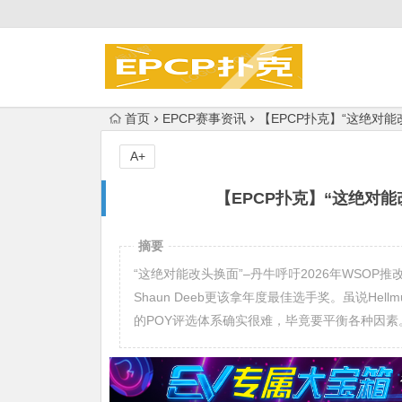
首页
EPCP赛事资讯
【EPCP扑克】“这绝对能
A+
【EPCP扑克】“这绝对能
摘要
“这绝对能改头换面”–丹牛呼吁2026年WSOP推改革Phi
Shaun Deeb更该拿年度最佳选手奖。虽说H
的POY评选体系确实很难，毕竟要平衡各种因素