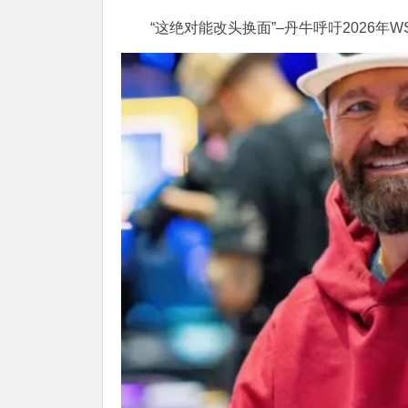
“这绝对能改头换面”–丹牛呼吁2026年W