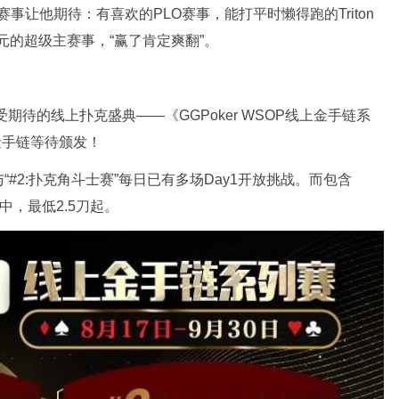
赛事让他期待：有喜欢的PLO赛事，能打平时懒得跑的Triton
美元的超级主赛事，“赢了肯定爽翻”。
！
期待的线上扑克盛典——《GGPoker WSOP线上金手链系
条金手链等待颁发！
与“#2:扑克角斗士赛”每日已有多场Day1开放挑战。而包含
行中，最低2.5刀起。