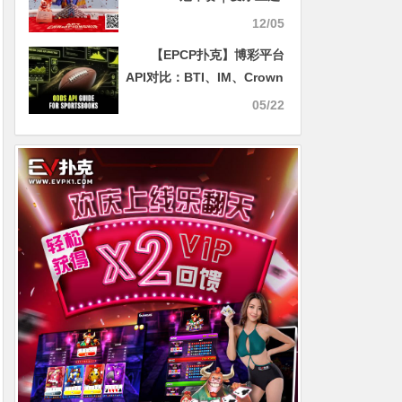
手Toby Joyce问鼎豪客冠军
12/05
赛，斩获 APT 赛史主赛之外
【EPCP扑克】博彩平台
最壕赛事冠军奖金！
API对比：BTI、IM、Crown
各体育平台的赔率更新速度
05/22
实测。