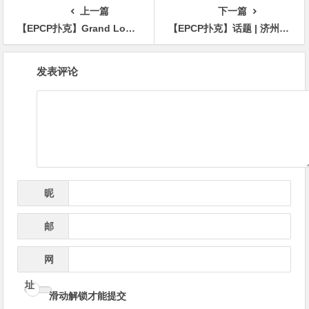
上一篇
下一篇
【EPCP扑克】Grand Loyal扑克锦标赛宣布2025河内站 | 开幕赛保底70亿越南盾，由USOP倾力支持
【EPCP扑克】话题 | 济州岛Triton One赛事开幕，内容创作者Frankie C遭遇惊天逆转
文
发表评论
章
导
航
昵
*
称
邮
*
箱
网
址
滑动解锁才能提交