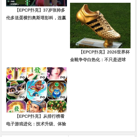
金，他磨了整整17分钟
【EPCP扑克】37岁张帅多
伦多送蛋横扫奥斯塔彭科，连赢
10局强势晋级
【EPCP扑克】2026世界杯
金靴争夺白热化：不只是进球
数，三大指标正在重新定义射手
价值
【EPCP扑克】从排行榜看
电子游戏进化：技术升级、体验
创新与未来趋势