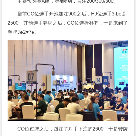
主赛预选赛A组，第4级别，盲注200/300/300。
翻前CO位选手开池加注900之后，HJ位选手3-bet到
2500；其他选手弃牌之后，CO位选择补齐，于是来到了
翻牌J♣️2♥️7♠️。
CO位过牌之后，跟注了对手下注的2600，于是转牌