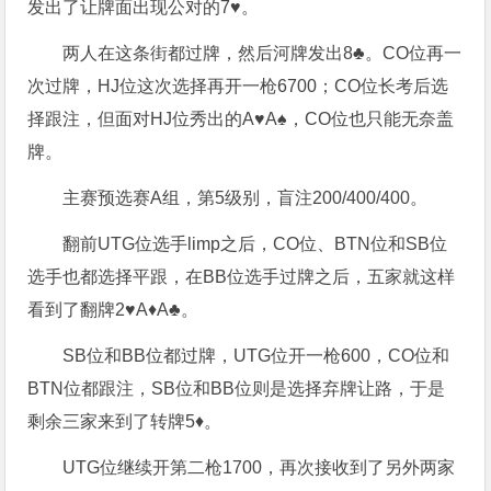
发出了让牌面出现公对的7♥️。
两人在这条街都过牌，然后河牌发出8♣️。CO位再一
次过牌，HJ位这次选择再开一枪6700；CO位长考后选
择跟注，但面对HJ位秀出的A♥️A♠️，CO位也只能无奈盖
牌。
主赛预选赛A组，第5级别，盲注200/400/400。
翻前UTG位选手limp之后，CO位、BTN位和SB位
选手也都选择平跟，在BB位选手过牌之后，五家就这样
看到了翻牌2♥️A♦️A♣️。
SB位和BB位都过牌，UTG位开一枪600，CO位和
BTN位都跟注，SB位和BB位则是选择弃牌让路，于是
剩余三家来到了转牌5♦️。
UTG位继续开第二枪1700，再次接收到了另外两家