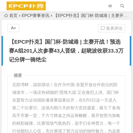
首页
EPCP赛事资讯
【EPCP扑克】国门杯·防城港 | 主赛开战！预选赛A组201人次参赛43人晋级，赵晓波收获33.3万记分牌一骑绝尘
A+
发表评论
【EPCP扑克】国门杯·防城港 | 主赛开战！预选
赛A组201人次参赛43人晋级，赵晓波收获33.3万
记分牌一骑绝尘
摘要
北部湾畔，战鼓擂动！在作为中国-东盟开放合作前沿的防
城港市，一场没有硝烟的“思维大战”正在激烈上演。国门杯
东盟智力运动国际邀请赛战幕拉开，在9月5日这一天进入
第二个比赛日。这场为期六天的智力竞技盛宴，吸引了各地
高手齐聚一堂，于方寸牌桌之间运筹帷幄，展开智慧与策略
的精彩碰撞。比赛现场气氛热烈，选手们全神贯注，每一个
行动都扣人心弦，充分展现了智力运动的独特魅力，为这座