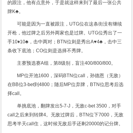
的跟注，他有点意外，于是就这样来到了最后一张公共
牌K♣️。
可能是因为一直被跟注，UTG位在这条街没有继续
开枪，他过牌之后另外两家也是过牌。UTG位秀出了一
手10♦️10♣️，击中两对；BTN位则是秀出A♥️4♣️，击中三
条收下底池；CO位则是选择不秀牌。
主赛预选赛A组，第8级别，盲注400/800/800。
MP位开池1600，深码BTN位call，孙德恩（无敌）
在BB位3-bet到4800；随后MP位弃牌，BTN位思考后选
择call。
单挑底池，翻牌发出5-7-J，无敌c-bet 3500，对手
call之后来到转牌4。无敌过牌后，BTN位下7000，无敌
思考半天call住，这时候无敌后手还剩20000的记分牌。