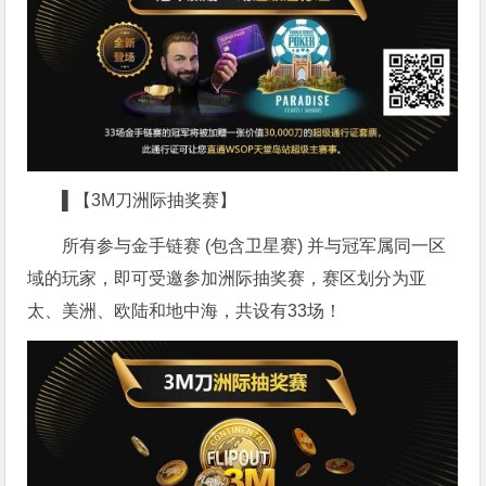
▌【3M刀洲际抽奖赛】
所有参与金手链赛 (包含卫星赛) 并与冠军属同一区
域的玩家，即可受邀参加洲际抽奖赛，赛区划分为亚
太、美洲、欧陆和地中海，共设有33场！