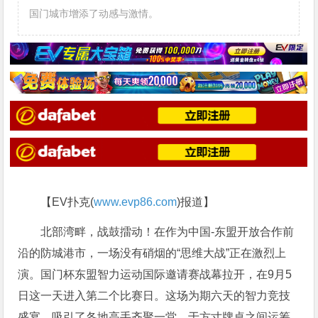
国门城市增添了动感与激情。
【EV扑克(
www.evp86.com
)报道】
北部湾畔，战鼓擂动！在作为中国-东盟开放合作前
沿的防城港市，一场没有硝烟的“思维大战”正在激烈上
演。国门杯东盟智力运动国际邀请赛战幕拉开，在9月5
日这一天进入第二个比赛日。这场为期六天的智力竞技
盛宴，吸引了各地高手齐聚一堂，于方寸牌桌之间运筹