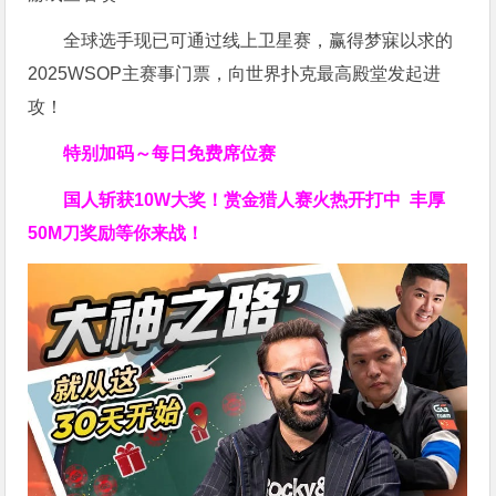
全球选手现已可通过线上卫星赛，赢得梦寐以求的
2025WSOP主赛事门票，向世界扑克最高殿堂发起进
攻！
特别加码～每日免费席位赛
国人斩获
10W
大奖！
赏金猎人赛火热开打中 丰厚
50M刀奖励等你来战！