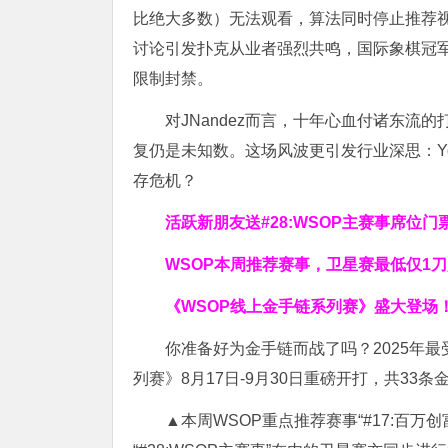
比绝大多数）无法观看，算法同时停止推荐视
讨论引发扑克从业者强烈共鸣，国际象棋冠军兼扑
限制封禁。
对JNandez而言，十年心血付诸东
复仍是未知数。这场风波更引发行业深思：Y
存危机？
活跃新朋友送#28:WSOP主赛事席位门
WSOP本周推荐赛事，卫星赛最低仅1
《WSOP线上金手链系列赛》
盛大登场
你准备好为金手链而战了吗？2025年最受
列赛》8月17日-9月30日重磅开打，共33
▲本周WSOP重点推荐赛事“#17:百万