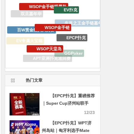
WSOP金手链
百W赏金猎人大奖赛
EPCP扑克
WSOP天堂岛
EV专属大宝箱
GGPoker
WCOOP
APT亚洲扑克巡回赛
2023线上金手链主赛事
锦标赛
热门文章
【EPCP扑克】重磅推荐
｜Super Cup济州站联手
PKonline 正式开启线上专
12/23
场选拔赛事
【EPCP扑克】WPT济
州岛站｜匈牙利选手Mate