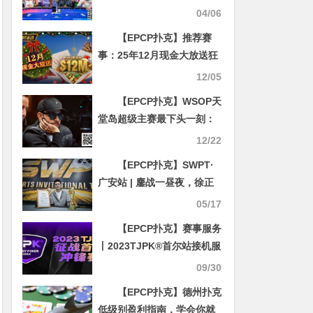
Hanusi最短码逆袭翻盘夺取
04/06
主赛冠军！马莉拿下亚军！
【EPCP扑克】推荐赛
事：25年12月现金大放送狂
撒1,200万美金！
12/05
【EPCP扑克】WSOP天
堂岛超级主赛最下头一刻：
职牌拿AA故意长考1分钟！
12/22
【EPCP扑克】SWPT·
广安站 | 鏖战一昼夜，徐正
珂加冕SWPT主赛冠军：从
05/17
10个BB到冠军的传奇之路
【EPCP扑克】赛事服务
丨2023TJPK®首尔站接机服
务预约通道现已开启
09/30
【EPCP扑克】德州扑克
低级别盈利指南，学会你就