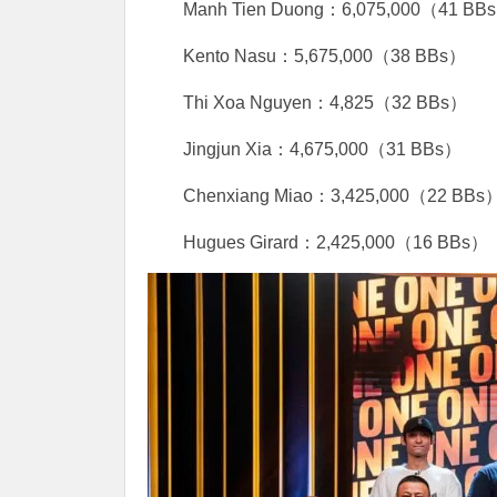
Manh Tien Duong
：
6,075,000
（
41 BBs
Kento Nasu
：
5,675,000
（
38 BBs
）
Thi Xoa Nguyen
：
4,825
（
32 BBs
）
Jingjun Xia
：
4,675,000
（
31 BBs
）
Chenxiang Miao
：
3,425,000
（
22 BBs
Hugues Girard
：
2,425,000
（
16 BBs
）