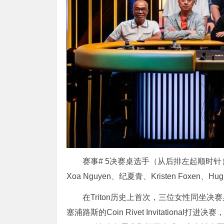
赛事
# 5
决赛桌选手（从后排左起顺时针
Xoa Nguyen
、纪夏青、
Kristen Foxen
、
Hug
在
Triton
历史上首次，三位女性同坐决赛
塞浦路斯的
Coin Rivet Invitational
打进决赛