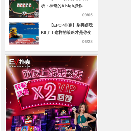
析：神奇的A high抓诈
09/05
【EPCP扑克】别再瞎玩
K9了！这样的策略才是你变
强的真正起点！
06/28