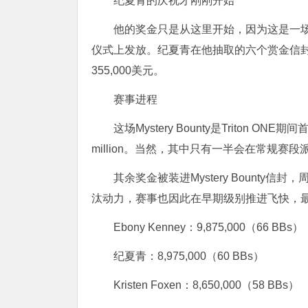
纪夏青的庆祝才刚刚开始
他的奖金只是从这里开始，因为这是一
仪式上发放。纪夏青在他抽取的六个赏金信
355,000
美元。
赛事进程
这场
Mystery Bounty
是
Triton ONE
期间
million
。当然，其中只有一半会在常规赛段
其余奖金被装进
Mystery Bounty
信封，
汰动力，赛事也因此在早期级别推进飞快，
Ebony Kenney
：
9,875,000
（
66 BBs
）
纪夏青：
8,975,000
（
60 BBs
）
Kristen Foxen
：
8,650,000
（
58 BBs
）