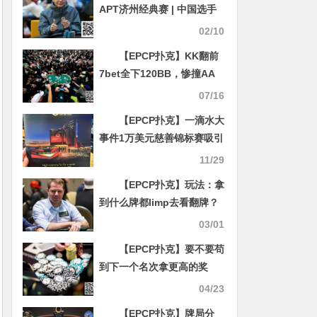
APT济州经典赛 | 中国选手
Haiyang Yang领跑主赛47
02/10
强！生肖经典赛创赛史记
【EPCP扑克】KK翻前
录！
7bet全下120BB，惨撞AA
成为主赛泡沫
07/16
【EPCP扑克】一滴水大
事件1万美元慈善锦标赛吸引
众多大咖，意义非凡
11/29
【EPCP扑克】玩法：拿
到什么牌都limp去看翻牌？
你就等着亏损吧
03/01
【EPCP扑克】要不要苟
到下一个名次拿更高的奖
金，很多人的想法是错的
04/23
【EPCP扑克】牌局分