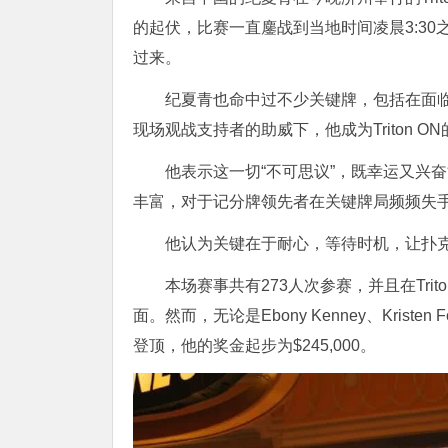
的起伏，比赛一直鏖战到当地时间凌晨
3:30
过来。
纪夏青也命中过不少关键牌，包括在面
现场观战支持者的助威下，他成为
Triton ON
他表示这一切
“
不可思议
”
，既幸运又兴奋
丰富，对于记分牌领先者在关键牌局频频失
他认为关键在于耐心，等待时机，让扑
本场赛事共有
273
人次参赛，并且在
Trit
面。然而，无论是
Ebony Kenney
、
Kristen 
登顶，他的奖金起步为
$245,000
。