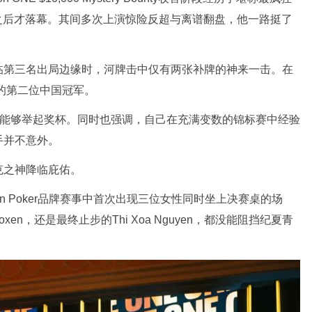
之后才落幕。其间多次上演惊险反超与离谱翻盘，他一路挺了
临第三名出局边缘时，河牌击中仅有两张补牌的神来一击。在
的第二位中国冠军。
能够举起奖杯。同时也强调，自己在充满变数的锦标赛中经验
手并不意外。
克之神降临庇佑。
on Poker
品牌赛事中首次出现三位女性同时坐上决赛桌的场
Foxen
，还是最终止步的
Thi Xoa Nguyen
，都没能阻挡纪夏青