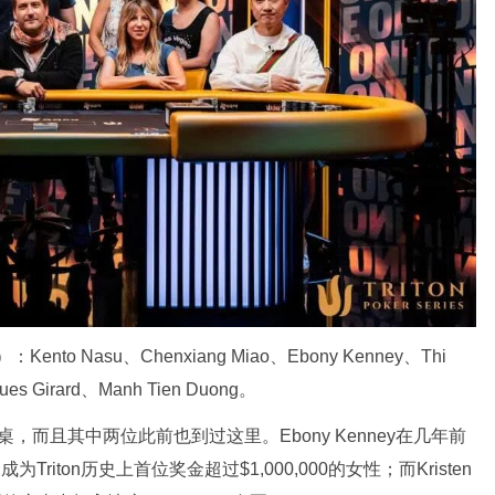
）：
Kento Nasu
、
Chenxiang Miao
、
Ebony Kenney
、
Thi
ues Girard
、
Manh Tien Duong
。
桌，而且其中两位此前也到过这里。
Ebony Kenney
在几年前
，成为
Triton
历史上首位奖金超过
$1,000,000
的女性；而
Kristen