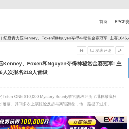
首页
EPCP
One | 纪夏青力压Kenney、Foxen和Nguyen夺得神秘赏金赛冠军! 主赛10
发表评论
青力压Kenney、Foxen和Nguyen夺得神秘赏金赛冠军! 主
46人次报名218人晋级
 ONE $10,000 Mystery Bounty收官阶段经历了堪称最疯狂
后才落幕。其间多次上演惊险反超与离谱翻盘，他一路挺了过来。