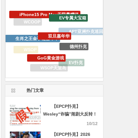
双旦嘉年华
生肖之王金手链嘉年华
德州扑克
GoG黄金游戏
WSOP
EV扑克
锦标赛
WSOP天堂岛
WSOP线上金手链
百W赏金猎人大奖赛
热门文章
【EPCP扑克】
Wesley“诈骗”闹剧大反转！
德扑圈惊现吴签案中间人！
10/12
【EPCP扑克】2026