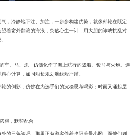
朝气，冷静地下注、加注，一步步构建优势，就像邮轮在既定
会望着窗外翻滚的海浪，突然心生一计，用大胆的诈唬扰乱对
戏。
上的车、马、炮，仿佛化作了海上航行的战船、骏马与火炮。选
过精心计算，如同船长规划航线般严谨。
邮轮的倒影，仿佛在为选手们的沉稳思考喝彩；时而又涌起层
两搭档，默契配合。
窗外的日落酒吧，那里正有游客伴着夕阳美景小酌，而他们则