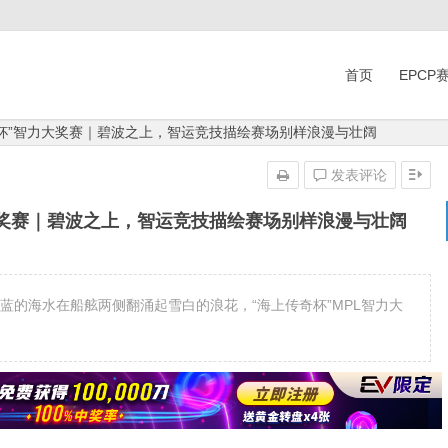
首页
EPCP
奇杯”智力大奖赛｜碧波之上，智运竞技描绘赛场别样浪漫与壮阔
发表评论
大奖赛｜碧波之上，智运竞技描绘赛场别样浪漫与壮阔
蓝的海水在船舷两侧翻涌起雪白的浪花，“海上传奇杯”MPL智力大
。