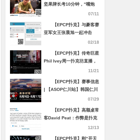
坚果牌长考10分钟，“嘴炮
哥” 是真能叨叨啊
07/11
【EPCP扑克】与豪客赛
亚军女王张晨旭一起冲击
WPT韩国站主赛资格！
02/18
【EPCP扑克】传奇巨星
Phil Ivey周一扑克坊直播，
签约新平台后首秀挑战中国
11/21
网友
【EPCP扑克】赛事信息
| 【ASOP仁川站】韩国仁川
迎仕柏度假城，一站式综合
07/29
娱乐度假宇宙（8月9日-17
【EPCP扑克】高额桌常
日）
客David Peat：作弊是扑克
游戏的一部分
12/13
【EPCP扑克】刚“开天