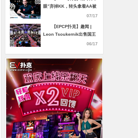
眼”弃掉KK，转头拿着AA被
淘汰，他说这就是扑克
07/17
【EPCP扑克】趣闻 |
Leon Tsoukernik出售国王
娱乐场，套现4亿欧元
06/17