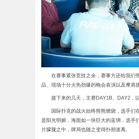
在赛事紧张竞技之余，赛事方还给我们
品、现场十分火热劲爆的晚会表演以及摩肩
接下来的几天，主赛DAY1B、DAY2
国际扑克的战火始终熊熊燃烧，选手们
是阳光明媚，海面如一块巨大的蓝绸，选手
片朦胧之中，牌局也随之变得扑朔迷离。