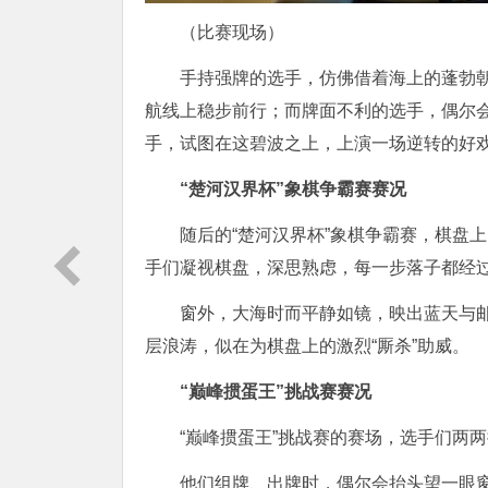
（比赛现场）
手持强牌的选手，仿佛借着海上的蓬勃
航线上稳步前行；而牌面不利的选手，偶尔
手，试图在这碧波之上，上演一场逆转的好
“楚河汉界杯”象棋争霸赛赛况
随后的“楚河汉界杯”象棋争霸赛，棋盘
手们凝视棋盘，深思熟虑，每一步落子都经
窗外，大海时而平静如镜，映出蓝天与
层浪涛，似在为棋盘上的激烈“厮杀”助威。
“巅峰掼蛋王”挑战赛赛况
“巅峰掼蛋王”挑战赛的赛场，选手们两
他们组牌、出牌时，偶尔会抬头望一眼