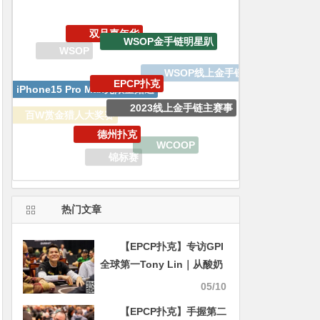
EPCP扑克
iPhone15 Pro Max无限量赠送
2023线上金手链主赛事
德州扑克
百W赏金猎人大奖赛
WCOOP
EV专属大宝箱
锦标赛
EV扑克
WSOP金手链
热门文章
【EPCP扑克】专访GPI
全球第一Tony Lin｜从酸奶
店老板到扑克巨星，生涯斩
05/10
获超过8,000W奖励！
【EPCP扑克】手握第二