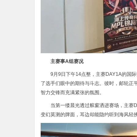
主赛事A组赛况
9月9日下午14点整，主赛DAY1A的
了选手们眼中的期待与斗志。彼时，邮轮正
智力交锋而充满紧张的氛围。
当第一缕晨光透过舷窗洒进赛场，主赛D
变幻莫测的牌面，耳边却能隐约听到海风轻