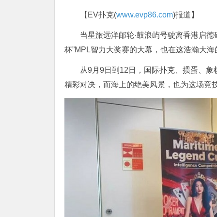
【EV扑克(
www.evp86.com
)报道】
当星旅远洋邮轮·鼓浪屿号驶离香港启德
杯”MPL智力大奖赛的大幕，也在这浩瀚大
从9月9日到12日，国际扑克、掼蛋、
精彩对决，而海上的绝美风景，也为这场竞