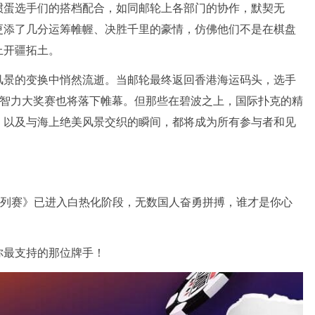
掼蛋选手们的搭档配合，如同邮轮上各部门的协作，默契无
更添了几分运筹帷幄、决胜千里的豪情，仿佛他们不是在棋盘
上开疆拓土。
风景的变换中悄然流逝。当邮轮最终返回香港海运码头，选手
”智力大奖赛也将落下帷幕。但那些在碧波之上，国际扑克的精
，以及与海上绝美风景交织的瞬间，都将成为所有参与者和见
金手链系列赛》已进入白热化阶段，无数国人奋勇拼搏，谁才是你心
你最支持的那位牌手！