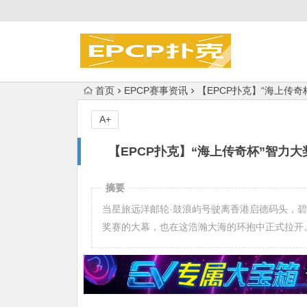
首页
EPCP赛事资讯
【EPCP扑克】“海上传
A+
【EPCP扑克】“海上传奇杯”智力
摘要
当星旅远洋邮轮·鼓浪屿号驶离香港启德码头，碧
奖赛的大幕，也在这浩瀚大海的环抱中正式拉开