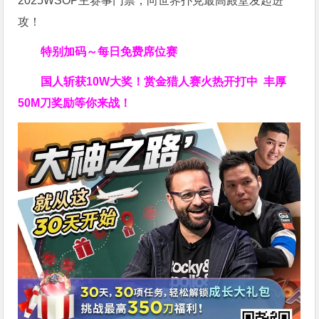
2025WSOP主赛事门票，向世界扑克最高殿堂发起进
攻！
特别加码～每日免费席位赛
国人斩获
10W
大奖！
赏金猎人赛火热开打中 丰厚
50M刀奖励等你来战！