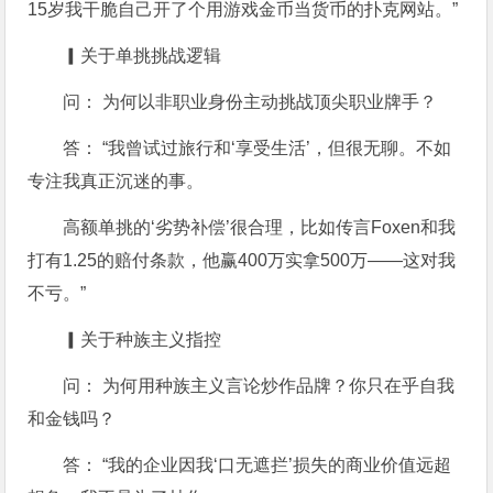
15岁我干脆自己开了个用游戏金币当货币的扑克网站。”
▎关于单挑挑战逻辑
问： 为何以非职业身份主动挑战顶尖职业牌手？
答： “我曾试过旅行和‘享受生活’，但很无聊。不如
专注我真正沉迷的事。
高额单挑的‘劣势补偿’很合理，比如传言Foxen和我
打有1.25的赔付条款，他赢400万实拿500万——这对我
不亏。”
▎关于种族主义指控
问： 为何用种族主义言论炒作品牌？你只在乎自我
和金钱吗？
答： “我的企业因我‘口无遮拦’损失的商业价值远超