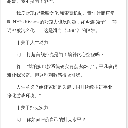
想象。我不是为了炒作。
我反对现代‘觉醒文化’和审查机制。童年时商店卖
叫‘N***s Kisses’的巧克力也没问题，如今连‘矮子’、‘’等
词都被污名化——这是滑向《1984》的陷阱。”
▎关于人生动力
问： 打超高额扑克是为了填补内心空虚吗？
答： “我的多巴胺系统确实有点‘烧坏了’，平凡事很
难让我兴奋。但这种刺激感很吸引我。
人生意义？组建家庭是关键，同时继续推进事业、
净化游戏环境。”
▎关于扑克实力
问： 你如何评价自己的扑克水平？