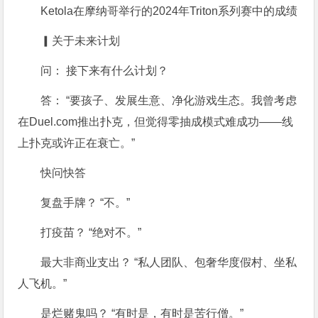
Ketola在摩纳哥举行的2024年Triton系列赛中的成绩
▎关于未来计划
问： 接下来有什么计划？
答： “要孩子、发展生意、净化游戏生态。我曾考虑
在Duel.com推出扑克，但觉得零抽成模式难成功——线
上扑克或许正在衰亡。”
快问快答
复盘手牌？ “不。”
打疫苗？ “绝对不。”
最大非商业支出？ “私人团队、包奢华度假村、坐私
人飞机。”
是烂赌鬼吗？ “有时是，有时是苦行僧。”