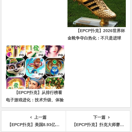
10局强势晋级
【EPCP扑克】2026世界杯
金靴争夺白热化：不只是进球
数，三大指标正在重新定义射手
价值
【EPCP扑克】从排行榜看
电子游戏进化：技术升级、体验
创新与未来趋势
上一篇
下一篇
【EPCP扑克】美国8.93亿美元强力球头奖揭晓，幸运儿选择一次性领取却让奖金“砍半”
【EPCP扑克】扑克大师赛夺冠，Alex Foxen登顶PGT积分榜