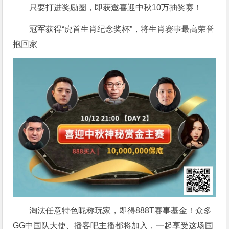
只要打进奖励圈，即获邀喜迎中秋10万抽奖赛！
冠军获得“虎首生肖纪念奖杯”，将生肖赛事最高荣誉
抱回家
淘汰任意特色昵称玩家，即得888T赛事基金！众多
GG中国队大使、播客吧主播都将加入，一起享受这场国