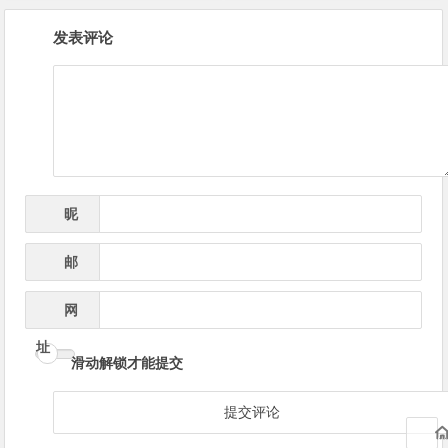
文
发表评论
章
导
航
昵
*
称
邮
*
箱
网
址
滑动解锁才能提交