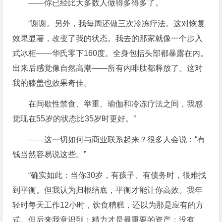
——你已经比大多数人做得多得多了。
“谢谢。另外，我每周还做三次冷冻疗法。这对恢复
效果显著，改变了我的状态。我去的那家就像一个步入
式冰柜——华氏零下160度。全身包括头部都暴露在内。
出来后感觉像自然高潮——所有内啡肽都释放了。这对
我的膝盖也效果奇佳。
在间歇性禁食、举重、瑜伽和冷冻疗法之间，我感
觉现在55岁的状态比35岁时更好。”
——这一切如何与商业联系起来？很多人会说：“有
钱当然容易说这些。”
“确实如此：当你30岁，有孩子、有债务时，很难找
到平衡。但我认为归根结底，平衡才能让你高效。我年
轻时每天工作12小时，饮食糟糕，还以为那是应有的方
式。但后来我意识到：精力才是最重要的资产；没有