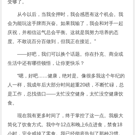
受够了。
从今以后，当我全押时，我会感恩有这个机会。我
会为能玩这手牌而兴奋。如果我输了，我会和对手一起
庆祝，并相信运气总会平衡。这就是我努力培养的态
度。不敢说百分百做到，但我正在接近。”
——好吧，我们可以换个话题。你在扑克、商业或
生活中还有哪些顿悟，让你更快乐？
“嗯，好吧……健康，绝对是。像很多我这个年纪的
人一样，我成年后大部分时间超重20磅，不断忙碌，总
是工作，总找借口——太忙没空健身，太忙没空健康饮
食。
现在我有更多时间了，终于掌控了这一点。我极大
简化了饮食方式。我中午12点和晚上6点进食，禁食18
小时，完全戒掉了零食。我已经彻底告别了那种习惯。