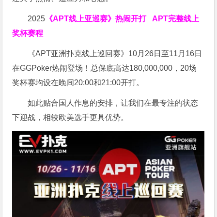
2025
《APT线上亚巡赛》热闹开打
APT完整线上
奖杯赛程
《APT亚洲扑克线上巡回赛》10月26日至11月16日
在GGPoker热闹登场！总保底高达180,000,000，20场
奖杯赛均设在晚间20:00和21:00开打。
如此贴合国人作息的安排，让我们在最专注的状态
下迎战，相较欧美选手更具优势。