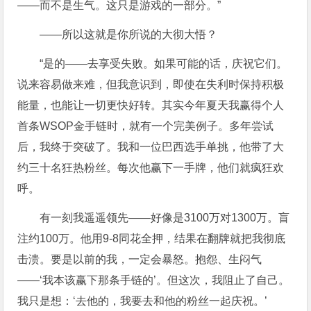
——而不是生气。这只是游戏的一部分。”
——所以这就是你所说的大彻大悟？
“是的——去享受失败。如果可能的话，庆祝它们。
说来容易做来难，但我意识到，即使在失利时保持积极
能量，也能让一切更快好转。其实今年夏天我赢得个人
首条WSOP金手链时，就有一个完美例子。多年尝试
后，我终于突破了。我和一位巴西选手单挑，他带了大
约三十名狂热粉丝。每次他赢下一手牌，他们就疯狂欢
呼。
有一刻我遥遥领先——好像是3100万对1300万。盲
注约100万。他用9-8同花全押，结果在翻牌就把我彻底
击溃。要是以前的我，一定会暴怒。抱怨、生闷气
——‘我本该赢下那条手链的’。但这次，我阻止了自己。
我只是想：‘去他的，我要去和他的粉丝一起庆祝。’