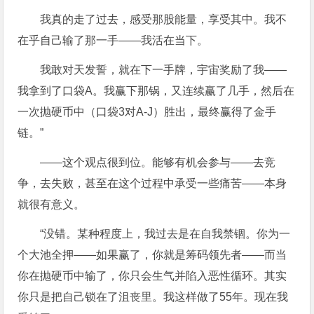
我真的走了过去，感受那股能量，享受其中。我不
在乎自己输了那一手——我活在当下。
我敢对天发誓，就在下一手牌，宇宙奖励了我——
我拿到了口袋A。我赢下那锅，又连续赢了几手，然后在
一次抛硬币中（口袋3对A-J）胜出，最终赢得了金手
链。”
——这个观点很到位。能够有机会参与——去竞
争，去失败，甚至在这个过程中承受一些痛苦——本身
就很有意义。
“没错。某种程度上，我过去是在自我禁锢。你为一
个大池全押——如果赢了，你就是筹码领先者——而当
你在抛硬币中输了，你只会生气并陷入恶性循环。其实
你只是把自己锁在了沮丧里。我这样做了55年。现在我