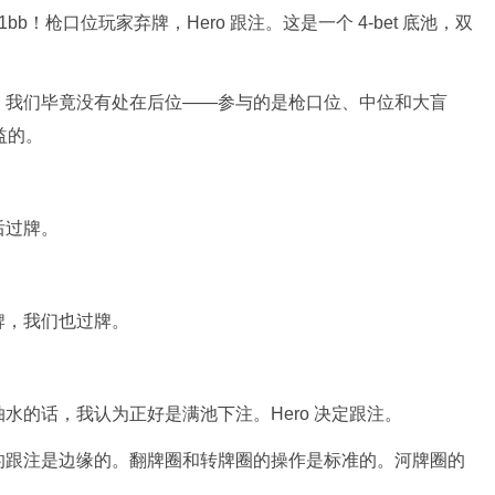
1bb！枪口位玩家弃牌，Hero 跟注。这是一个 4-bet 底池，双
。我们毕竟没有处在后位——参与的是枪口位、中位和大盲
益的。
后过牌。
牌，我们也过牌。
水的话，我认为正好是满池下注。Hero 决定跟注。
的跟注是边缘的。翻牌圈和转牌圈的操作是标准的。河牌圈的
。