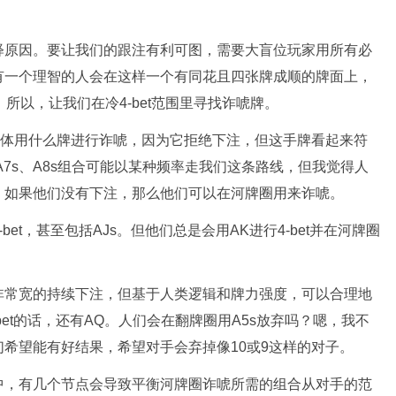
释原因。要让我们的跟注有利可图，需要大盲位玩家用所有必
有一个理智的人会在这样一个有同花且四张牌成顺的牌面上，
所以，让我们在冷4-bet范围里寻找诈唬牌。
具体用什么牌进行诈唬，因为它拒绝下注，但这手牌看起来符
、A7s、A8s组合可能以某种频率走我们这条路线，但我觉得人
，如果他们没有下注，那么他们可以在河牌圈用来诈唬。
et，甚至包括AJs。但他们总是会用AK进行4-bet并在河牌圈
。
非常宽的持续下注，但基于人类逻辑和牌力强度，可以合理地
bet的话，还有AQ。人们会在翻牌圈用A5s放弃吗？嗯，我不
希望能有好结果，希望对手会弃掉像10或9这样的对子。
中，有几个节点会导致平衡河牌圈诈唬所需的组合从对手的范