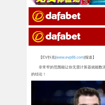
【EV扑克(
www.evp86.com
)报道】
非常窄的范围能让你无需计算器就能数清组合
的结论！