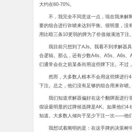
大约在60-70%。
不，我完全不同意这一点，现在我来解
要的组合进行诈唬来达到平衡。很明显，没
用比暗三条10更弱的牌为了价值做满池下注。
我目前只想到了AJs。我看不到求解器
合逻辑。那么，还有少数A4s、A5s、A6s
们通常会在之前某条街用这些牌下注。不过
然而，大多数人根本不会用这些牌进行4-b
下注。总之，他们没有足够的组合用来诈唬
我们知道求解器偏好在这个翻牌面进行
假设最明显的过牌候选牌是AK。如果他们4-
知道。大多数人倾向于至少下注一次——他们
我想试着阐明的是：在这手牌的决策树