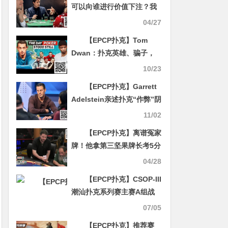
可以向谁进行价值下注？我
可以向谁诈唬？
04/27
【EPCP扑克】Tom
Dwan：扑克英雄、骗子，
还是只是一个普通人？
10/23
【EPCP扑克】Garrett
Adelstein亲述扑克“作弊”阴
影：详解J4风波与多年前的
11/02
30万美金骗局
【EPCP扑克】离谱冤家
牌！他拿第三坚果牌长考5分
钟不愿意跟注，秀牌后一桌
04/28
人都好气愤！
【EPCP扑克】CSOP-III
潮汕扑克系列赛主赛A组战
报：郑广275K领跑，赛场清
07/05
凉升级服务满分
【EPCP扑克】推荐赛