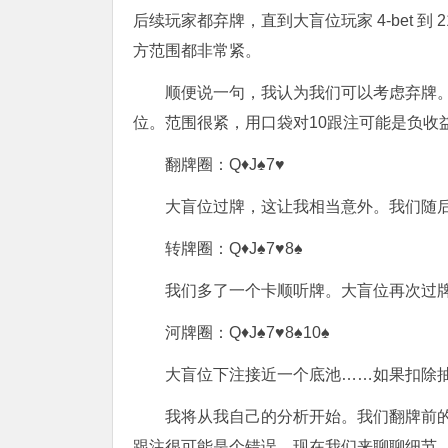
后续玩家都弃牌，直到大盲位玩家 4-bet 到 2
方范围都非常紧。
顺便说一句，我认为我们可以考虑弃牌
位。范围很紧，用口袋对10跟注可能是负收
翻牌圈：
Q♦J♠7♥
大盲位过牌，这让我相当意外。我们随
转牌圈：
Q♦J♠7♥8♠
我们多了一个卡顺听牌。大盲位再次过
河牌圈：Q♦J♠7♥8♠10♠
大盲位下注接近一个底池……如果扣除抽
我将从我自己的分析开始。我们翻牌前
跟注很可能是个错误。现在我们来聊聊细节