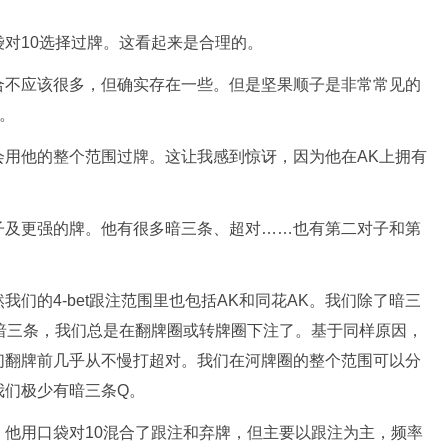
。
对10选择过牌。这看起来是合理的。
合不应该很多，但确实存在一些。但是坚果顺子是非常常见的
分。
会用他的整个范围过牌。这让我感到惊讶，因为他在AK上拥有
子及更强的牌。他有很多暗三条、超对……也有第二对子和第
们的4-bet跟注范围里也包括AK和同花AK。我们除了暗三
暗三条，我们总是在翻牌圈或转牌圈下注了。基于同样原因，
们翻牌前几乎从不慢打超对。我们在河牌圈的整个范围可以分
我们极少有暗三条Q。
他用口袋对10混合了跟注和弃牌，但主要以跟注为主，频率