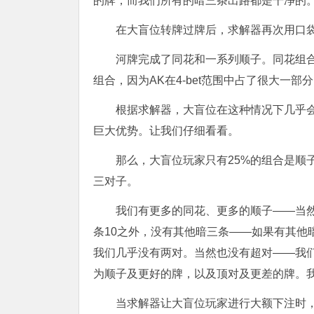
的牌，而我们所有的暗三条出路都是干净的
在大盲位转牌过牌后，求解器再次用口袋
河牌完成了同花和一系列顺子。同花组
组合，因为AK在4-bet范围中占了很大一部
根据求解器，大盲位在这种情况下几乎
巨大优势。让我们仔细看看。
那么，大盲位玩家只有25%的组合是顺
三对子。
我们有更多的同花、更多的顺子——当然我
条10之外，没有其他暗三条——如果有其他
我们几乎没有两对。当然也没有超对——我
为顺子及更好的牌，以及顶对及更差的牌。
当求解器让大盲位玩家进行大额下注时，