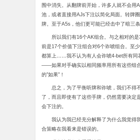
围中消失。从翻牌前开始，许多人就不会用A5s
池，或者直接用AJs下注以简化局面。转牌圈
牌。至于A5s，他们更可能已经击中了暗三
所以我们有16个AK组合。与之相对的是
前是17个价值下注组合对6个诈唬组合。至
都算上……我不认为有人会诈唬4-bet所有同
——如果对手确实以相同频率用所有这些组
的”如果”！
总之，为了平衡听牌和诈唬，我们不得
了，而且即使有了这些手牌，仍然需要决定
会下注的。
我认为我已经充分解释了为什么我觉得
合策略在我看来是错误的。