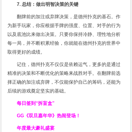
7. 总结：做出明智决策的关键
翻牌前的加注或弃牌决策，是德州扑克的基石。作
为新手玩家，你应根据手牌的强度、位置、对手的行为
以及底池比来做出决策。只要你保持冷静、理性地分析
每一局，并不断积累经验，你就能在德州扑克的世界中
取得更好的成绩。
记住，德州扑克不仅仅是依赖运气，更多的是通过
精准的决策和不断优化的策略来战胜对手。在翻牌前选
择正确的加注或弃牌，不仅能保护自己的筹码，还能为
后续的游戏奠定坚实的基础。
每日签到“拆盲盒”
GG《双旦嘉年华》热闹登场！
年度最大豪礼盛宴