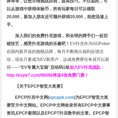
牌等等，让您尽情挑战自我，提高技巧。不仅如此，
可
以从游戏中获得体验币，所有玩家每日可以领取
20,000，新加入朋友还可额外获得20,000，助您迅速上
手。
加入我们的免费扑克游戏，和全球的牌手们一起切
磋技艺，感受扑克游戏的乐趣吧！
EV扑克作为GGPoker
在国内新开设的旗舰品牌，每月不断推出福利反馈活
动，现在只要成为EV新用户，达成免费赛任务就可以获
得——
“EV专属大宝箱”启动码1组
加入EV扑克战队：
http://evpk7.com/96088
再送4张免费门票！
【关于EPCP智竞大奖赛】
EPCP扑克中文网(
epcppk.com
)为EPCP智竞大奖
赛官方中文网站。EPCP中文网收录所有EPCP中文赛事
资讯,EPCP新闻以及EPCPT扑克教学的文章。EPCP智