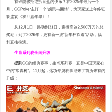
有谁能够拒绝拆盲盒的快乐？在2025年最后一个
月，GGPoker主打一个“感恩与回馈”，为玩家送上年终狂
欢盛宴《双旦嘉年华》！
从12月1日一路嗨到31日，豪撒高达2,500万刀的总
奖励；到了2026年，更有新一波“新年狂欢送”活动，福
利直接拉满。
生肖系列赛全面升级
提到
GG的经典赛事，生肖系列赛一直是中国玩家心
中的“常青树”。11月起，这项专属赛事迎来了前所未有的
升级：