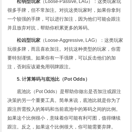
松弱型玩家
（Loose-Passive, LAG）：这类玩家玩
很多手牌，但不常加注。对抗这类玩家时，如果你拿到
一个较强的手牌，可以进行加注，因为他们可能会跟注
并且放弃对抗，帮助你积累更多的筹码。
松凶型玩家
（Loose-Aggressive, LAG）：这类玩家
玩很多牌，而且喜欢加注。对抗这种类型的玩家，你需
要特别谨慎。如果你有一手强牌，可以反击他们的加
注，否则应该避免用弱牌跟注。
5. 计算筹码与底池比（Pot Odds）
底池比（Pot Odds）是帮助你做出是否加注或跟注
决策的另一个重要工具。简单来说，底池比就是你为了
跟注所需投入的筹码和当前底池中的筹码之间的比例。
如果这个比例很小，意味着你可能有利可图，值得继续
跟注。反之，如果这个比例很大，你可能需要弃牌。