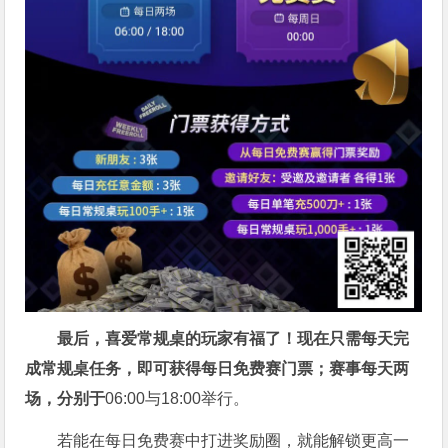
最后，喜爱常规桌的玩家有福了！现在只需每天完
成常规桌任务，即可获得每日免费赛门票；赛事每天两
场，分别于
06:00与18:00举行。
若能在每日免费赛中打进奖励圈，就能解锁更高一