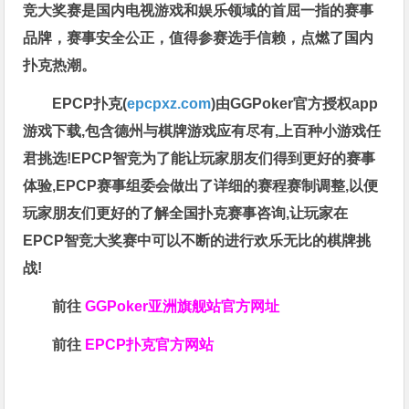
竞大奖赛是国内电视游戏和娱乐领域的首屈一指的赛事
品牌，赛事安全公正，值得参赛选手信赖，点燃了国内
扑克热潮。
EPCP扑克(
epcpxz.com
)由GGPoker官方授权app
游戏下载,包含德州与棋牌游戏应有尽有,上百种小游戏任
君挑选!EPCP智竞为了能让玩家朋友们得到更好的赛事
体验,EPCP赛事组委会做出了详细的赛程赛制调整,以便
玩家朋友们更好的了解全国扑克赛事咨询,让玩家在
EPCP智竞大奖赛中可以不断的进行欢乐无比的棋牌挑
战!
前往
GGPoker亚洲旗舰站
官方网址
前往
EPCP扑克官方网站