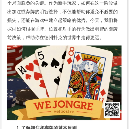
个局面胜负的关键。作为新手玩家，如何在这一阶段做
出加注或弃牌的明智选择，不仅能帮助你避免不必要的
损失，还能在游戏中建立起策略的优势。今天，我们将
探讨如何根据手牌、位置和对手的行为做出明智的翻牌
前决策，帮助你在德州扑克的世界中走得更远。
1. 了解加注和弃牌的基本原则