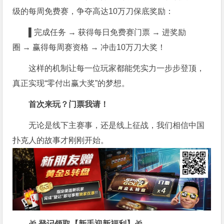
级的每周免费赛，争夺高达10万刀保底奖励：
▌
完成任务 → 获得每日免费赛门票 → 进奖励
圈 → 赢得每周赛资格 → 冲击10万刀大奖！
这样的机制让每一位玩家都能凭实力一步步登顶，
真正实现“零付出赢大奖”的梦想。
首次来玩？门票我请！
无论是线下主赛事，还是线上征战，我们相信中国
扑克人的故事才刚刚开始。
🎁
登记领取【新手迎新福利】
🎁