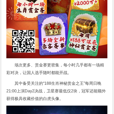
场次更多、赏金赛更密集，每小时几乎都有一场精
彩对决，让国人选手随时都能开战。
其中备受关注的“188生肖神秘赏金之王”每周日晚
21:00上演Day2决战，卫星赛最低仅2块，冠军还能额外
获得极具收藏价值的白虎头像。