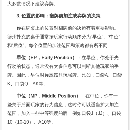
大多数情况下建议弃牌。
3. 位置的影响：翻牌前加注或弃牌的决策
你在牌桌上的位置对翻牌前的决策有着重要影响。
德州扑克的桌子通常按玩家行动顺序分为“早位”、“中位”
和“后位”。每个位置的加注范围和策略都有所不同：
早位（EP，Early Position）
：在早位，你处于先
行动的状态，通常没有太多信息可以判断其他玩家的手
牌。因此，早位时你应该只玩强牌。比如，口袋A、口袋
K、口袋Q、AK等。
中位（MP，Middle Position）
：在中位，你有一
些关于后面玩家的行为信息，这时你可以适当扩大加注
范围，加入一些中等强度的牌，例如口袋J（JJ）、口袋
10（10-10）、A10等。