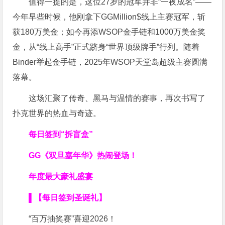
值得一提的是，这位27岁的冠军并非“一夜成名”——
今年早些时候，他刚拿下GGMillion$线上主赛冠军，斩
获180万美金；如今再添WSOP金手链和1000万美金奖
金，从“线上高手”正式跻身“世界顶级牌手”行列。随着
Binder举起金手链，2025年WSOP天堂岛超级主赛圆满
落幕。
这场汇聚了传奇、黑马与温情的赛事，再次书写了
扑克世界的热血与奇迹。
每日签到“拆盲盒”
GG《双旦嘉年华》热闹登场！
年度最大豪礼盛宴
▌【每日签到圣诞礼】
“百万抽奖赛”喜迎2026！