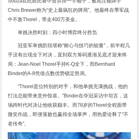
Souza在此前比赛中曾弃掉一手顺子，被高注额牌手
Chris Brewer称为“史上最疯狂的牌局”。他最终在季军战
中不敌Thorel，带走400万美金。
单挑决胜时刻：四小时博弈终分胜负
冠亚军单挑阶段堪称“耐心与技巧的较量”，前半程几
乎没有出现全下对决，直到双方筹码逐渐见底才迎来终
局：Jean-Noel Thorel手持K-Q全下，而Bernhard
Binder的A-8凭借点数优势锁定胜局。
“Thorel是位特别的对手，和他单挑充满挑战，他的
打法总能带来意外惊喜。”Binder在夺冠采访中坦言，这
场跨时代对决让他收获颇丰。而78岁的Thorel全程面带
微笑作战，即便落败也赢得全场掌声，用热爱诠释了“不
老传奇”。