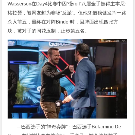
Wasserson在Day4比赛中因“慢roll”八届金手链得主本尼·
格拉瑟，被网友封为赛场“反派”。但他凭借稳健发挥一路
杀入前五，最终在对阵Binder时，因牌面出现四张方
块，被对手的同花压制，止步第五名。
– 巴西选手的“神奇弃牌”：巴西选手Belarmino De