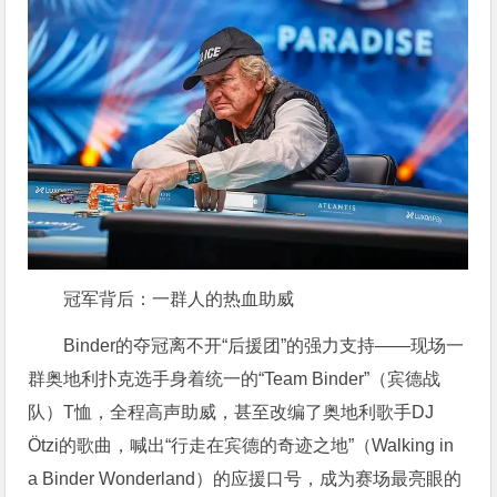
冠军背后：一群人的热血助威
Binder的夺冠离不开“后援团”的强力支持——现场一
群奥地利扑克选手身着统一的“Team Binder”（宾德战
队）T恤，全程高声助威，甚至改编了奥地利歌手DJ
Ötzi的歌曲，喊出“行走在宾德的奇迹之地”（Walking in
a Binder Wonderland）的应援口号，成为赛场最亮眼的