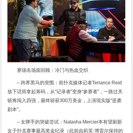
赛场名场面回顾：冷门与热血交织
– 跨界黑马的突围：前扑克媒体记者Terrance Reid
放下话筒拿起筹码，从“记录者”变身“参赛者”，一路过关
斩将闯入四强，最终斩获300万美金，上演现实版“逆袭
剧本”。
– 女牌手的突破尝试：Natasha Mercier本有望刷新
女子扑克赛事最高奖金纪录（此前由莉芙·博雷尔保持的