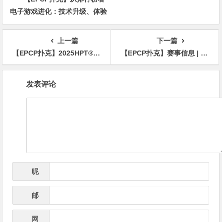
电子游戏进化：技术升级、体验
创新与未来趋势
上一篇
下一篇
【EPCP扑克】2025HPT® 南海杯｜主赛B组郁伟健领衔晋级，主赛C组D组（快速）今日开打
【EPCP扑克】赛事信息 | 第二届HPT南海杯·海南智力扑克大赛定档2026年1月15-21日
文
发表评论
章
导
航
昵
*
称
邮
*
箱
网