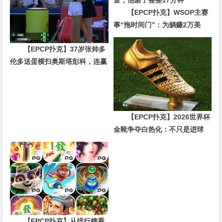
【EPCP扑克】WSOP主赛
事“拖时间门”：为躺赚2万美
金，他磨了整整17分钟
【EPCP扑克】37岁张帅多
伦多送蛋横扫奥斯塔彭科，连赢
10局强势晋级
【EPCP扑克】2026世界杯
金靴争夺白热化：不只是进球
数，三大指标正在重新定义射手
价值
【EPCP扑克】从排行榜看