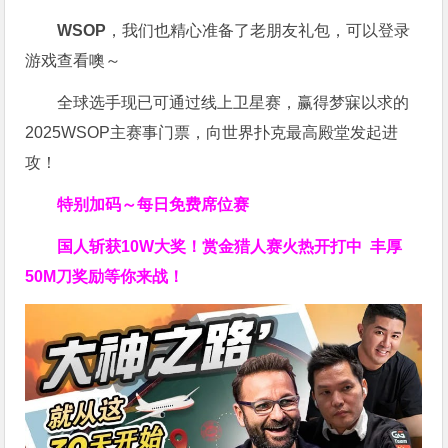
WSOP
，我们也精心准备了老朋友礼包，可以登录
游戏查看噢～
全球选手现已可通过线上卫星赛，赢得梦寐以求的
2025WSOP主赛事门票，向世界扑克最高殿堂发起进
攻！
特别加码～每日免费席位赛
国人斩获
10W
大奖！
赏金猎人赛火热开打中 丰厚
50M刀奖励等你来战！