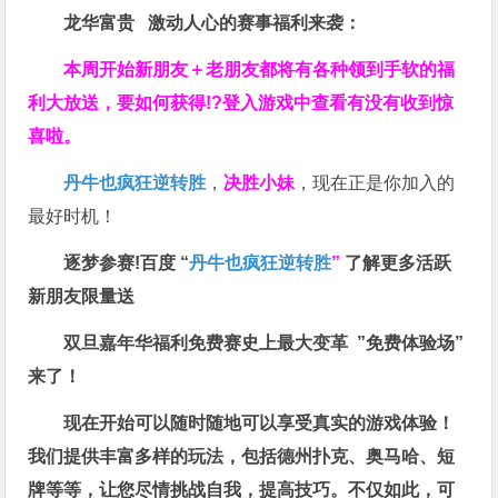
龙华富贵 激动人心的赛事福利来袭：
本周开始新朋友＋老朋友都将有各种领到手软的福
利大放送，要如何获得!?登入游戏中查看有没有收到惊
喜啦。
丹牛也疯狂逆转胜
，
决胜小妹
，现在正是你加入的
最好时机！
逐梦参赛!百度 “
丹牛也疯狂逆转胜
”
了解更多
活跃
新朋友限量送
双旦嘉年华福利
免费赛史上最大变革
”免费体验场”
来了！
现在开始可以随时随地可以享受真实的游戏体验！
我们提供丰富多样的玩法，包括德州扑克、奥马哈、短
牌等等，让您尽情挑战自我，提高技巧。不仅如此，
可