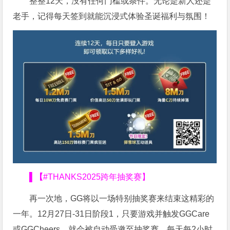
整整12天，没有任何门槛或条件。无论是新人还是
老手，记得每天签到就能沉浸式体验圣诞福利与氛围！
▌【
#THANKS2025
跨年抽奖赛】
再一次地，GG将以一场特别抽奖赛来结束这精彩的
一年。12月27日-31日阶段1，只要游戏并触发GGCare
或GGCheers，就会被自动受邀至抽奖赛，每天每2小时