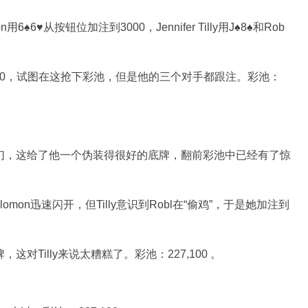
mon用6♠6♥从按钮位加注到3000，Jennifer Tilly用J♠8♠和Rob
到30,000，试图在这抢下彩池，但是他的三个对手都跟注。彩池：
非常梦幻，这给了他一个伪装得很好的底牌，翻前彩池中已经有了惊
alomon迅速闪开，但Tilly意识到Robl在“偷鸡”，于是她加注到
牌，这对Tilly来说太糟糕了。彩池：227,100 。