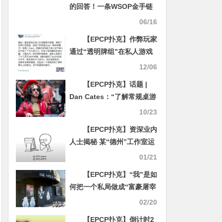
的回答！一条WSOP金手链
值多少钱？
06/16
【EPCP扑克】作弊玩家
通过“透明牌组”在私人游戏
里盈利几百万刀，“永赚教
12/06
授”Wesley被搞到怀疑人生
【EPCP扑克】话题 |
Dan Cates：“了解常规桌游
戏可以帮助你赢得结构缓慢
10/23
的锦标赛”
【EPCP扑克】资深业内
人士揭秘 某“德州”工作室运
作流程
01/21
【EPCP扑克】“我”是如
何把一个私局做成“富豪屠宰
场”的？
02/20
【EPCP扑克】倒计时2