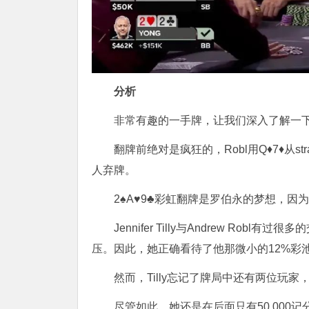
分析
非常有趣的一手牌，让我们深入了解一
翻牌前绝对是疯狂的，Robl用Q♦7♦从st
人弃牌。
2♠A♥9♣彩虹翻牌是罗伯永的梦想，因
Jennifer Tilly与Andrew Rob
压。因此，她正确看待了他那微小的12%彩
然而，Tilly忘记了牌局中还有两位玩
尽管如此，她还是在后面只有50,000记分牌的情