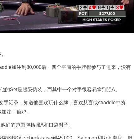
下。
raddle加注到30,000后，四个平庸的手牌都参与了进来，没有
为他的Set是超级伪装，而其中一个对手很容易拿到强A。
l有过很多的交手记录，知道他喜欢玩什么牌，喜欢从盲或straddle中挤
池加注：偷鸡。
家，他们的范围包括强A和口袋对子。
况下check-raise到45,000。Salomon和Robl弃牌，但