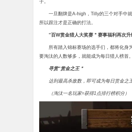
子。
一旦翻牌是A-high，Tilly的三个
所以跟注才是正确的打法。
“百W赏金猎人大奖赛＂
赛事福利再次升
所有踏入锦标赛场的选手们，都将化身
要淘汰的人数够多，就能成为每日猎人榜首
寻赏“赏金之王＂
达到最高杀敌数，即可成为每日赏金之
（淘汰一名玩家=获得1点排行榜积分）