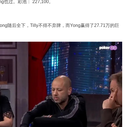
g也过。彩池： 227,100。
ong随后全下，Tilly不得不弃牌，而Yong赢得了27.71万的巨