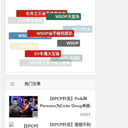
WSOP天堂岛
WSOP金手链明星趴
WSOP线上金手链
EPCP扑克
WSOP
EV专属大宝箱
GGPoker
EV扑克战队
2023线上金手链主赛事
iPhone15 Pro Max无限量赠送
热门文章
【EPCP扑克】Polk和
Persson为Code Doug单挑
赛设定条件
04/07
【EPCP扑克】意想不到