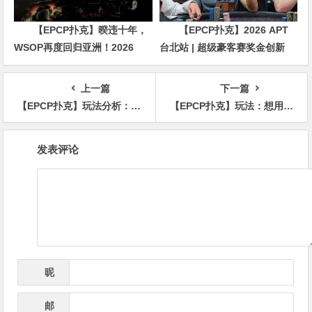
【EPCP扑克】暌违十年，
【EPCP扑克】2026 APT
WSOP再度回归亚洲！2026
台北站 | 超级豪客赛奖金创新
APL济州站6月19-28日盛大登
高，美国选手Ethan
场！
“Rampage” Yau领跑全场！
上一篇
下一篇
【EPCP扑克】玩法分析：道不贱卖
【EPCP扑克】玩法：想用K9同花小赢一笔，该怎么打？
文
发表评论
章
导
航
昵
*
称
邮