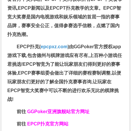
资讯,EPCP新闻以及EPCPT扑克教学的文章。EPCP智
竞大奖赛是国内电视游戏和娱乐领域的首屈一指的赛事
品牌，赛事安全公正，值得参赛选手信赖，点燃了国内
扑克热潮。
EPCP扑克(
epcpxz.com
)由GGPoker官方授权app
游戏下载,包含德州与棋牌游戏应有尽有,上百种小游戏任
君挑选!EPCP智竞为了能让玩家朋友们得到更好的赛事
体验,EPCP赛事组委会做出了详细的赛程赛制调整,以便
玩家朋友们更好的了解全国扑克赛事咨询,让玩家在
EPCP智竞大奖赛中可以不断的进行欢乐无比的棋牌挑
战!
前往
GGPoker亚洲旗舰站
官方网址
前往
EPCP扑克官方网站