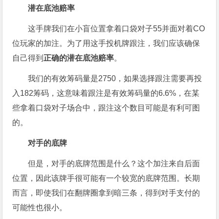
潜在底池赔率
这手牌我们在小盲位置拿着口袋对子55并面对着CO
位玩家的加注。为了用这手投机牌跟注，我们应该确保
自己得到
正确的潜在底池赔率
。
我们的有效筹码量是2750，如果选择跟注需要再投
入182筹码，这意味着跟注是有效筹码量的6.6%，在某
些拿着口袋对子场合中，跟注这个数目可能是有利可图
的。
对手的底牌
但是，对手的底牌范围是什么？这个加注来自后面
位置，因此该牌手很可能有一个较宽的底牌范围。长期
而言，即使我们在翻牌圈拿到暗三条，得到对手支付的
可能性也很小。