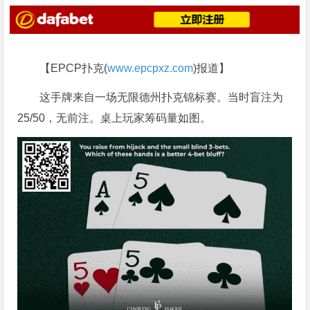
【EPCP扑克(
www.epcpxz.com
)报道】
这手牌来自一场无限德州扑克锦标赛。当时盲注为
25/50，无前注。桌上玩家筹码量如图。