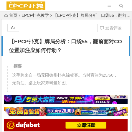
首页
EPCP扑克教学
【EPCP扑克】牌局分析：口袋55，翻前面对CO位置加注应如何行动？
A+
发表评论
【EPCP扑克】牌局分析：口袋55，翻前面对CO
位置加注应如何行动？
摘要
这手牌来自一场无限德州扑克锦标赛。当时盲注为25/50，
无前注。桌上玩家筹码量如图。