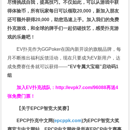
尽情挑战自我，提高技巧。不仅如此，
可以从游戏中获
得体验币，所有玩家每日可以领取20,000，新加入朋友
还可额外获得20,000，助您迅速上手。
加入我们的免费
扑克游戏，和全球的牌手们一起切磋技艺，感受扑克游
戏的乐趣吧！
EV扑克作为GGPoker在国内新开设的旗舰品牌，每
月不断推出福利反馈活动，现在只要成为EV新用户，达
成免费赛任务就可以获得——
“EV专属大宝箱”启动码1
组
加入EV扑克战队：
http://evpk7.com/96088
再送4
张免费门票！
【关于EPCP智竞大奖赛】
EPCP扑克中文网(
epcppk.com
)为EPCP智竞大奖
赛官方中文网站。EPCP中文网收录所有EPCP中文赛事