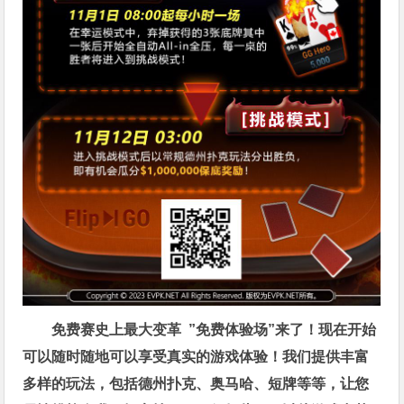
免费赛史上最大变革
”免费体验场”来了！
现在开始
可以随时随地可以享受真实的游戏体验！我们提供丰富
多样的玩法，包括德州扑克、奥马哈、短牌等等，让您