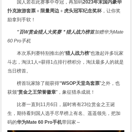
国人若在此赛事中夺冠，再加码
2023年末国内豪华
扑克旅游套票
＋
限量周边
＋
虎头冠军纪念奖杯
，让你奖
励拿到手软！
“百W赏金猎人大奖赛＂
猎人战力榜首
加赠华为Mate
60 Pro手机
本次系列赛特别推出的“
猎人战力榜
”也激起许多玩家
斗志，淘汰1人=获得1点排行榜积分，淘汰最多人的就是
当日榜首。
榜首玩家除了能获得
“WSOP天堂岛套票
”之外，也
获颁“
赏金之王荣誉徽章
”，象征猎杀成就！
比赛一直到11月6日，届时将有23位赏金之王诞
生，期待看到国人选手尽早榜上有名、遥遥领先，把加
码的
华为Mate 60 Pro手机
带回家～