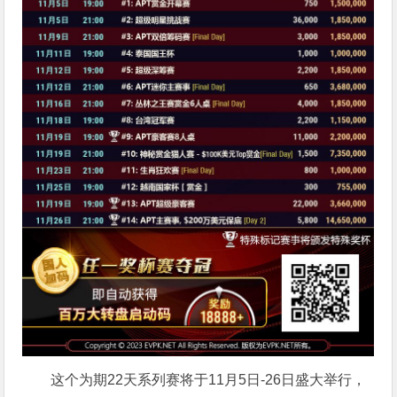
这个为期22天系列赛将于11月5日-26日盛大举行，