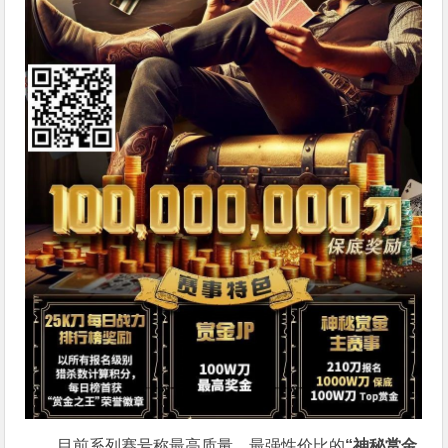
目前系列赛号称最高质量、最强性价比的
“神秘赏金