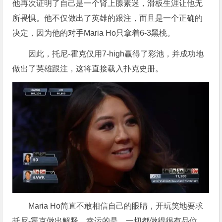
他再次证明了自己是一个肾上腺素迷，滑板生涯让他无
所畏惧。他不仅做出了英雄的跟注，而且是一个正确的
决定，因为他的对手Maria Ho只拿着6-3黑桃。
因此，托尼-霍克仅用7-high赢得了彩池，并成功地
做出了英雄跟注，这将直接载入扑克史册。
Maria Ho简直不敢相信自己的眼睛，开玩笑地要求
托尼-霍克做出解释。幸运的是，一切都做得很有品位，