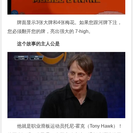
牌面显示3张大牌和4张梅花。如果您跟河牌下注，
您必须翻开您的牌，亮出强大的 7-high。
这个故事的主人公是
他就是职业滑板运动员托尼-霍克（Tony Hawk）！