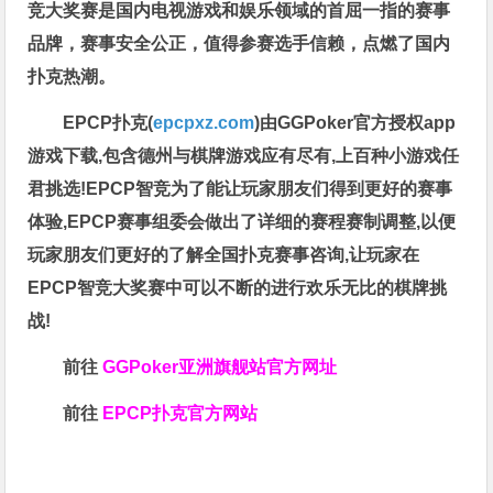
竞大奖赛是国内电视游戏和娱乐领域的首屈一指的赛事
品牌，赛事安全公正，值得参赛选手信赖，点燃了国内
扑克热潮。
EPCP扑克(
epcpxz.com
)由GGPoker官方授权app
游戏下载,包含德州与棋牌游戏应有尽有,上百种小游戏任
君挑选!EPCP智竞为了能让玩家朋友们得到更好的赛事
体验,EPCP赛事组委会做出了详细的赛程赛制调整,以便
玩家朋友们更好的了解全国扑克赛事咨询,让玩家在
EPCP智竞大奖赛中可以不断的进行欢乐无比的棋牌挑
战!
前往
GGPoker亚洲旗舰站
官方网址
前往
EPCP扑克官方网站