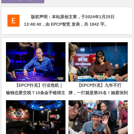
版权声明：
本站原创文章，于2024年1月25日
13:48:40
，由
EPCP智竞
发表，共 1842 字。
【EPCP扑克】行业危机｜
【EPCP扑克】九年不打
输钱也要交税？10条金手链得主
牌，一打就是第35名！她紧张到
直言“扛不住”，主动砍掉四分之
脚悬空，但全世界以为她很淡定
三比赛