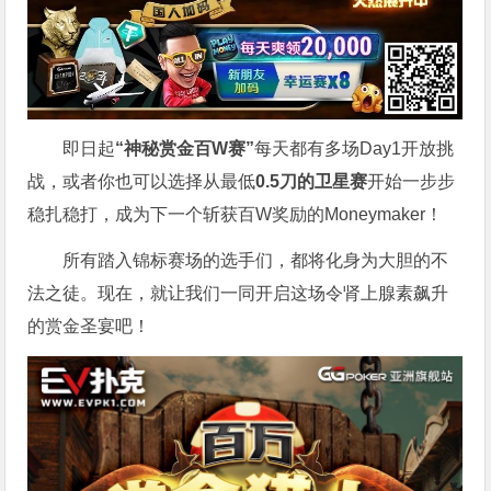
即日起
“神秘赏金百W赛”
每天都有多场Day1开放挑
战，或者你也可以选择从最低
0.5刀的卫星赛
开始一步步
稳扎稳打，成为下一个斩获百W奖励的Moneymaker！
所有踏入锦标赛场的选手们，都将化身为大胆的不
法之徒。现在，就让我们一同开启这场令肾上腺素飙升
的赏金圣宴吧！