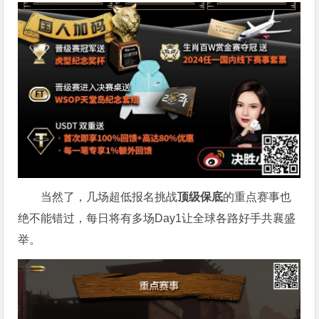
当然了，几场超低报名挑战
顶级保底
的重点赛事也
绝不能错过，每日将有多场Day1让全球各路好手共襄盛
举。