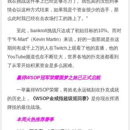
我在挑战这件事上已经足够尽力了。我也真的没想到事
情会以这种方式结束，如果我是个资金很少的选手，那
么此时我已经在去农场打工的路上了。”
至此，bankroll挑战只达成了初始目标的10%。而对
于“K-Mart”（Kevin Martin）来说，好的一面那就是在这
期间有成千上万的人在Twitch上观看了他的直播，他的
YouTube频道也在不断壮大，世界各地的扑克迷都看到
了从零开始积累资金是多么困难。
赢得WSOP冠军荣耀
圆梦之旅已正式启航
一举赢得WSOP荣耀，将姓名永远铭刻在扑克成就
的历史上，
《WSOP金戒指超级巡回赛》
是你现在挥洒
牌技的最佳战场。
本周火热推荐赛事