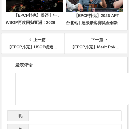
【EPCP扑克】暌违十年，
【EPCP扑克】2026 APT
WSOP再度回归亚洲！2026
台北站 | 超级豪客赛奖金创新
APL济州站6月19-28日盛大登
高，美国选手Ethan
场！
“Rampage” Yau领跑全场！
上一篇
下一篇
【EPCP扑克】USOP岘港｜中国玩家高歌猛进，三人闯进决赛桌收获两个亚军！
【EPCP扑克】Merit Poker塞浦路斯 | 卡门系列赛华丽开赛，朱楠、孙云升晋级主赛DAY2，荣耀扑克闪亮登场
文
发表评论
章
导
航
昵
*
称