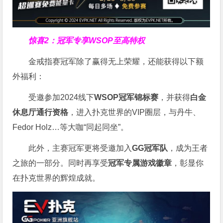
惊喜2：冠军专享WSOP至高特权
金戒指赛冠军除了赢得无上荣耀，还能获得以下额
外福利：
受邀参加2024线下
WSOP冠军锦标赛
，并获得
白金
休息厅通行资格
，进入扑克世界的VIP圈层，与丹牛、
Fedor Holz…等大咖“同起同坐”。
此外，主赛冠军更将受邀加入
GG冠军队
，成为王者
之旅的一部分。同时再享受
冠军专属游戏徽章
，彰显你
在扑克世界的辉煌成就。