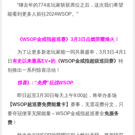
“继去年的774名玩家斩获席位之后，这次我们希望
能看到更多人前往2024WSOP。”
《WSOP金戒指超巡赛》
3月3日点燃荣耀烽火！
为了让更多新老玩家能一同共襄盛举，3月3日-4月1
日
有史以来最高EV+的《
WSOP金戒指超级巡回赛》
特
别推出一系列惊喜活动！
惊喜1：“免费”征战WSOP
即日起至3月30日每天上午9:00起，将举办多场
【WSOP超巡赛免费能量卡】
赛事，无需花费分文，只
要夺冠便享无限能量～WSOP金戒指超巡赛全
免服务
费
！