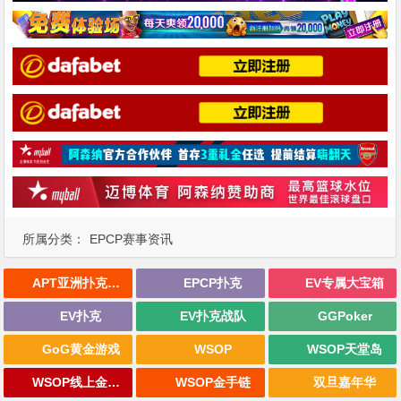
所属分类：
EPCP赛事资讯
APT亚洲扑克巡回赛
EPCP扑克
EV专属大宝箱
EV扑克
EV扑克战队
GGPoker
GoG黄金游戏
WSOP
WSOP天堂岛
WSOP线上金手链
WSOP金手链
双旦嘉年华