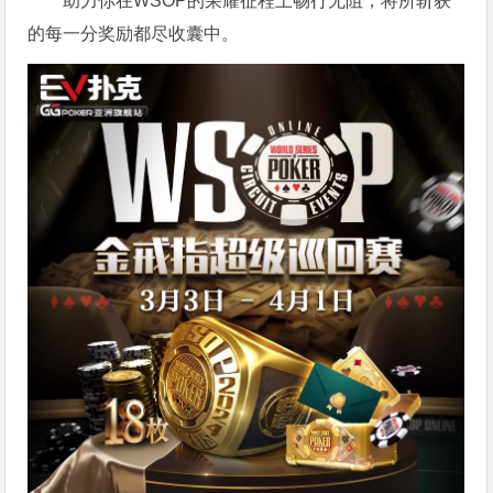
助力你在WSOP的荣耀征程上畅行无阻，将所斩获
的每一分奖励都尽收囊中。