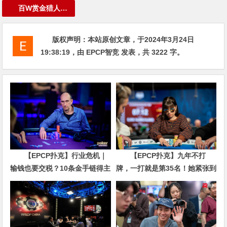
百W赏金猎人大奖赛
版权声明：
本站原创文章，于2024年3月24日
19:38:19
，由
EPCP智竞
发表，共 3222 字。
【EPCP扑克】行业危机｜
【EPCP扑克】九年不打
输钱也要交税？10条金手链得主
牌，一打就是第35名！她紧张到
直言“扛不住”，主动砍掉四分之
脚悬空，但全世界以为她很淡定
三比赛