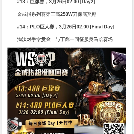
#13：巨像赛，3月26日02:00 [Day2]
金戒指系列赛第三高
250W刀
保底奖励
#14：PLO巨人赛，3月26日02:00 [Final Day]
淘汰对手拿
赏金
，与丁彪一同征服奥马哈赛场