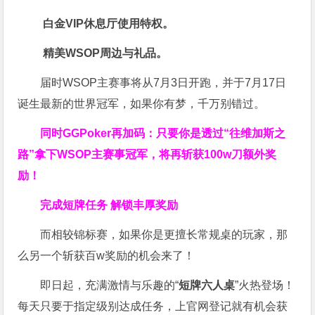
白金VIP休息厅使用特权。
精美WSOP周边与礼品。
届时WSOP主赛事将从7月3日开跑，并于7月17日
诞生最新的世界冠军，如果你有梦，千万别错过。
同时GGPoker再加码：只要你是透过“往维加斯之
路”拿下WSOP主赛事冠军，将再斩获
100w刀
额外奖
励！
完成短牌任务 解锁丰厚奖励
而相较锦标赛，如果你是更擅长常规桌的玩家，那
么另一个斩获百w奖励的机会来了！
即日起，充满激情与乐趣的“
短牌六人桌
”火热登场！
每天只要于指定级别达成任务，上官网登记就有机会获