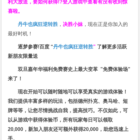
利大放送，要如何获得!?登入游戏中查看有没有收到惊
喜啦。
丹牛也疯狂逆转胜
，
决胜小妹
，现在正是你加入的
最好时机！
逐梦参赛!百度 “
丹牛也疯狂逆转胜
”
了解更多
活跃
新朋友限量送
双旦嘉年华福利
免费赛史上最大变革
”免费体验场”
来了！
现在开始可以随时随地可以享受真实的游戏体验！
我们提供丰富多样的玩法，包括德州扑克、奥马哈、短
牌等等，让您尽情挑战自我，提高技巧。不仅如此，
可
以从游戏中获得体验币，所有玩家每日可以领取
20,000，新加入朋友还可额外获得20,000，助您迅速上
手。