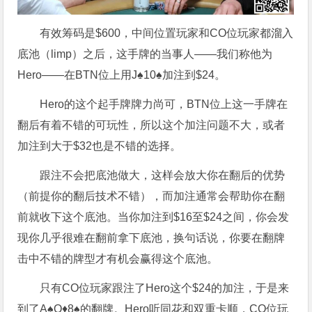
有效筹码是$600，中间位置玩家和CO位玩家都溜入
底池（limp）之后，这手牌的当事人——我们称他为
Hero——在BTN位上用J♠10♠加注到$24。
Hero的这个起手牌牌力尚可，BTN位上这一手牌在
翻后有着不错的可玩性，所以这个加注问题不大，或者
加注到大于$32也是不错的选择。
跟注不会把底池做大，这样会放大你在翻后的优势
（前提你的翻后技术不错），而加注通常会帮助你在翻
前就收下这个底池。当你加注到$16至$24之间，你会发
现你几乎很难在翻前拿下底池，换句话说，你要在翻牌
击中不错的牌型才有机会赢得这个底池。
只有CO位玩家跟注了Hero这个$24的加注，于是来
到了A♠Q♦8♠的翻牌。Hero听同花和双重卡顺，CO位玩