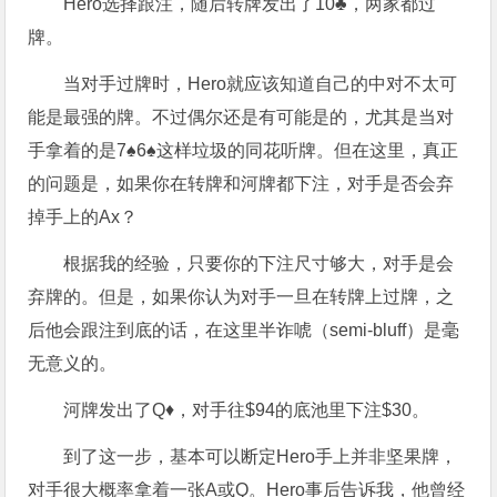
Hero选择跟注，随后转牌发出了10♣，两家都过
牌。
当对手过牌时，Hero就应该知道自己的中对不太可
能是最强的牌。不过偶尔还是有可能是的，尤其是当对
手拿着的是7♠6♠这样垃圾的同花听牌。但在这里，真正
的问题是，如果你在转牌和河牌都下注，对手是否会弃
掉手上的Ax？
根据我的经验，只要你的下注尺寸够大，对手是会
弃牌的。但是，如果你认为对手一旦在转牌上过牌，之
后他会跟注到底的话，在这里半诈唬（semi-bluff）是毫
无意义的。
河牌发出了Q♦，对手往$94的底池里下注$30。
到了这一步，基本可以断定Hero手上并非坚果牌，
对手很大概率拿着一张A或Q。Hero事后告诉我，他曾经