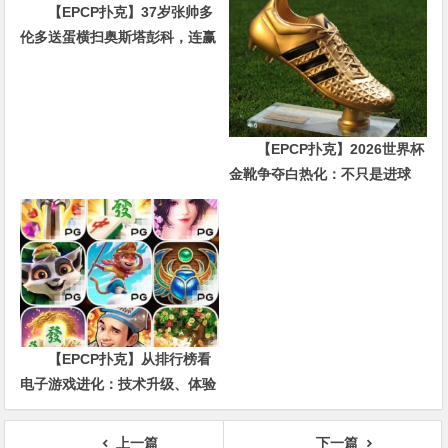
【EPCP扑克】37岁张帅多
伦多送蛋横扫奥斯塔彭科，连赢
10局强势晋级
【EPCP扑克】2026世界杯
金靴争夺白热化：不只是进球
数，三大指标正在重新定义射手
价值
【EPCP扑克】从排行榜看
电子游戏进化：技术升级、体验
创新与未来趋势
上一篇
下一篇