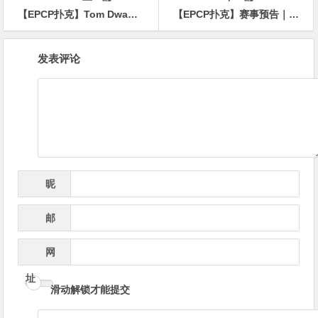
【EPCP扑克】Tom Dwan、Rampage和野人Cates确认参加2024 HCL百万美元赛
【EPCP扑克】赛事预告｜扑克之梦10越南站赛程公布 各路选手将云集会安
文
发表评论
章
导
航
昵
*
称
邮
*
箱
网
址
滑动解锁才能提交