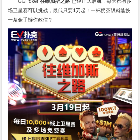
GGPoker“
往维加斯之路
”已经正式启航，每天都有多
场卫星赛可以挑战，最低只要
1刀
起！一杯奶茶钱就能换
一条金手链你敢信？