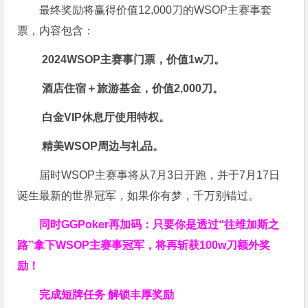
最终奖励将赢得价值12,000刀的WSOP主赛事套
票，内容包含：
2024WSOP主赛事门票，价值1w刀。
酒店住宿＋旅游基金，价值2,000刀。
白金VIP休息厅使用特权。
精美WSOP周边与礼品。
届时WSOP主赛事将从7月3日开跑，并于7月17日
诞生最新的世界冠军，如果你有梦，千万别错过。
同时GGPoker再加码：只要你是透过“往维加斯之
路”拿下WSOP主赛事冠军，将再斩获
100w刀
额外奖
励！
完成短牌任务 解锁丰厚奖励