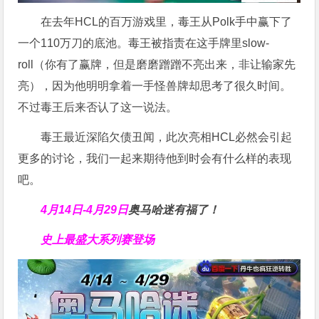
在去年HCL的百万游戏里，毒王从Polk手中赢下了
一个110万刀的底池。毒王被指责在这手牌里slow-
roll（你有了赢牌，但是磨磨蹭蹭不亮出来，非让输家先
亮），因为他明明拿着一手怪兽牌却思考了很久时间。
不过毒王后来否认了这一说法。
毒王最近深陷欠债丑闻，此次亮相HCL必然会引起
更多的讨论，我们一起来期待他到时会有什么样的表现
吧。
4月14日-4月29日
奥马哈迷有福了！
史上最盛大系列赛登场