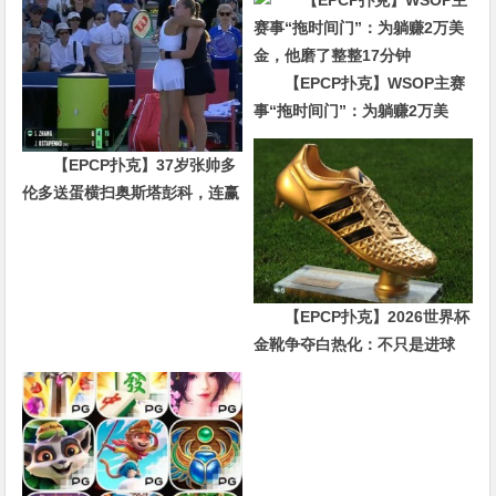
【EPCP扑克】WSOP主赛
事“拖时间门”：为躺赚2万美
金，他磨了整整17分钟
【EPCP扑克】37岁张帅多
伦多送蛋横扫奥斯塔彭科，连赢
10局强势晋级
【EPCP扑克】2026世界杯
金靴争夺白热化：不只是进球
数，三大指标正在重新定义射手
价值