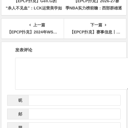
【EPCP扑克】Gen.G的
【EPCP扑克】2026-27赛
“杀人不见血”：LCK运营美学如
季NBA实力榜前瞻：西部群雄逐
何将击杀数压到极致
鹿，东部新贵崛起
上一篇
下一篇
【EPCP扑克】2024年WSOP开赛在即 五个问题值得关注
【EPCP扑克】赛事信息丨麒麟竞技首届麒麟杯详细赛程赛制&平潭旅游攻略
文
发表评论
章
导
航
昵
*
称
邮
*
箱
网