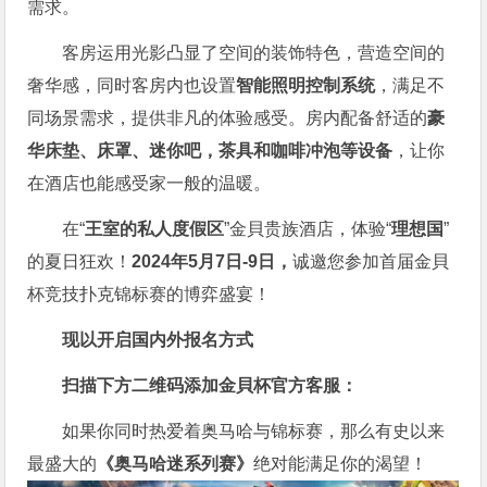
需求。
客房运用光影凸显了空间的装饰特色，营造空间的
奢华感，同时客房内也设置
智能照明控制系统
，满足不
同场景需求，提供非凡的体验感受。房内配备舒适的
豪
华床垫、床罩、迷你吧，茶具和咖啡冲泡等设备
，让你
在酒店也能感受家一般的温暖。
在“
王室的私人度假区
”金貝贵族酒店，体验“
理想国
”
的夏日狂欢！
2024年5月7日-9日，
诚邀您参加首届金貝
杯竞技扑克锦标赛的博弈盛宴！
现以开启国内外报名方式
扫描下方二维码添加金貝杯官方客服：
如果你同时热爱着奥马哈与锦标赛，那么有史以来
最盛大的
《奥马哈迷系列赛》
绝对能满足你的渴望！