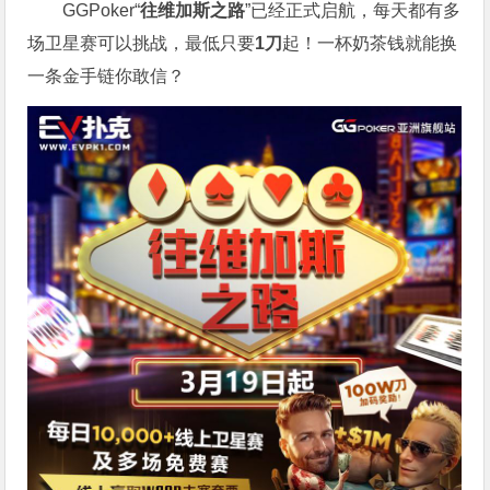
GGPoker“
往维加斯之路
”已经正式启航，每天都有多
场卫星赛可以挑战，最低只要
1刀
起！一杯奶茶钱就能换
一条金手链你敢信？