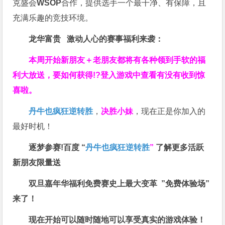
克盛会
WSOP
合作，提供选手一个最干净、有保障，且
充满乐趣的竞技环境。
龙华富贵 激动人心的赛事福利来袭：
本周开始新朋友＋老朋友都将有各种领到手软的福
利大放送，要如何获得!?登入游戏中查看有没有收到惊
喜啦。
丹牛也疯狂逆转胜
，
决胜小妹
，现在正是你加入的
最好时机！
逐梦参赛!百度 “
丹牛也疯狂逆转胜
”
了解更多
活跃
新朋友限量送
双旦嘉年华福利
免费赛史上最大变革
”免费体验场”
来了！
现在开始可以随时随地可以享受真实的游戏体验！