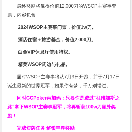
最终奖励将赢得价值12,000刀的WSOP主赛事套
票，内容包含：
2024WSOP主赛事门票，价值1w刀。
酒店住宿＋旅游基金，价值2,000刀。
白金VIP休息厅使用特权。
精美WSOP周边与礼品。
届时WSOP主赛事将从7月3日开跑，并于7月17日
诞生最新的世界冠军，如果你有梦，千万别错过。
同时GGPoker再加码：只要你是透过“往维加斯之
路”拿下WSOP主赛事冠军，将再斩获
100w刀
额外奖
励！
完成短牌任务 解锁丰厚奖励