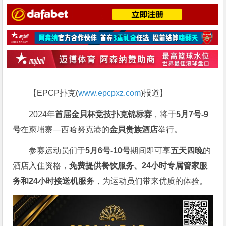
【EPCP扑克(
www.epcpxz.com
)报道】
2024年
首届金貝杯竞技扑克锦标赛
，将于
5月7号-9
号
在柬埔寨—西哈努克港的
金貝贵族酒店
举行。
参赛运动员们于
5月6号-10号
期间即可享
五天四晚
的
酒店入住资格，
免费提供餐饮服务、24小时专属管家服
务和24小时接送机服务
，为运动员们带来优质的体验。