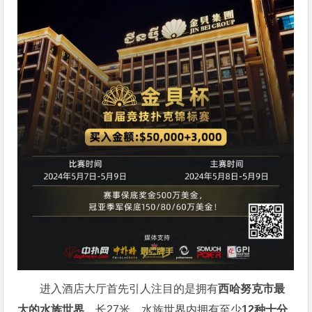
进入酒店大厅首先引人注目的是拥有
西哈努克市最
大的水族世界
，长27米，⽔族世界内拥有⾄少
12种十分