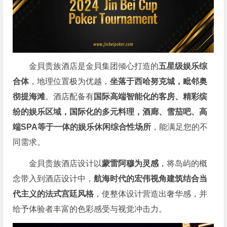
金貝贵族酒店是金貝集团倾心打造的
五星级娱乐综
合体
，地理位置极为优越，
坐落于西哈努克城，毗邻奥
彻提海滩
。酒店配备有
国际高端智能化的客房、精彩缤
纷的娱乐区域
，
国际化的多元料理，酒廊、雪茄吧、高
端SPA等于一体的娱乐休闲综合性场所
，能满足您的不
同需求。
金貝贵族酒店设计以
蒙雷阿穆为灵感
，将岛屿的概
念带入到酒店设计中，
航海时代的宏伟视角建筑结合当
代主义的法式宫廷风格
，使整体设计营造出奢华感，并
给予体验者丰富的色彩感受与视觉冲击力。