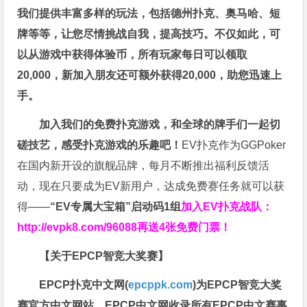
我们提供丰富多样的玩法，包括德州扑克、奥马哈、短
牌等等，让您尽情挑战自我，提高技巧。不仅如此，
可
以从游戏中获得体验币，所有玩家每日可以领取
20,000，新加入朋友还可额外获得20,000，助您迅速上
手。
加入我们的免费扑克游戏，和全球的牌手们一起切
磋技艺，感受扑克游戏的乐趣吧！
EV扑克作为GGPoker
在国内新开设的旗舰品牌，每月不断推出福利反馈活
动，现在只要成为EV新用户，达成免费赛任务就可以获
得——
“EV专属大宝箱”启动码1组
加入EV扑克战队：
http://evpk8.com/96088
再送4张免费门票！
【关于EPCP智竞大奖赛】
EPCP扑克中文网(
epcppk.com
)为EPCP智竞大奖
赛官方中文网站。EPCP中文网收录所有EPCP中文赛事