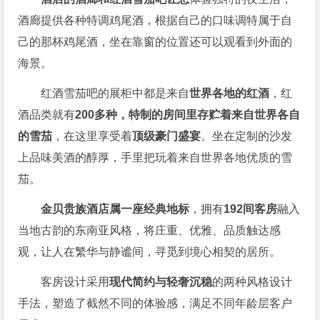
酒廊提供各种特调鸡尾酒，根据自己的口味调特属于自
己的那杯鸡尾酒，坐在靠窗的位置还可以观看到外面的
海景。
红酒雪茄吧的展柜中都是来自
世界各地的红酒
，红
酒品类就有
200多种
，
特制的房间里存贮着来自世界各自
的雪茄
，在这里享受着
顶级豪门盛宴
。坐在定制的沙发
上品味美酒的醇厚，手里把玩着来自世界各地优质的雪
茄。
金贝贵族酒店属一座经典地标
，拥有
192间客房
融入
当地古韵的东南亚风格，将庄重、优雅、品质触达感
观，让人在繁华与静谧间，寻觅到境心相契的居所。
客房设计采用
现代简约与轻奢沉稳
的两种风格设计
手法，塑造了截然不同的体验感，满足不同年龄层客户