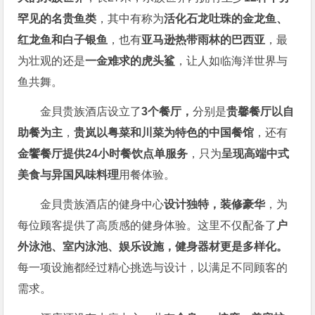
罕见的名贵⻥类
，其中有称为
活化石龙吐珠的金龙鱼、
红龙鱼和白子银鱼
，也有
亚马逊热带雨林的巴西亚
，最
为壮观的还是
一金难求的虎头鲨
，让人如临海洋世界与
鱼共舞。
金貝贵族酒店设立了
3个餐厅
，
分别是
贵馨餐厅以自
助餐为主
，
贵岚以粤菜和川菜为特⾊的中国餐馆
，还有
金
饗餐厅提供24小时餐饮点单服务
，只为
呈现高端中式
美食与异国风味料理
用餐体验。
金貝贵族酒店的健身中心
设计独特，装修豪华
，为
每位顾客提供了高质感的健身体验。这里不仅配备了
户
外泳池、室内泳池、娱乐设施，健身器材更是多样化。
每一项设施都经过精心挑选与设计，以满足不同顾客的
需求。