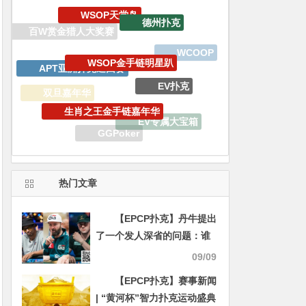
WSOP金手链明星趴
APT亚洲扑克巡回赛
EV扑克
生肖之王金手链嘉年华
双旦嘉年华
EV专属大宝箱
WSOP
GGPoker
WSOP线上金手链
EV扑克战队
热门文章
【EPCP扑克】丹牛提出
了一个发人深省的问题：谁
是当代扑克第一人？
09/09
【EPCP扑克】赛事新闻
| “黄河杯”智力扑克运动盛典