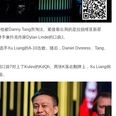
者，他被Danny Tang所淘汰。紧接着出局的是拉脱维亚新星
业牌手兼扑克作家Dylan Linde的口袋J。
Xu Liang的A-10击败。随后，Daniel Dvoress、Tang、
口袋7对上了Kulev的KdQh。两张K落在翻牌上，Xu Liang倒
奖金。