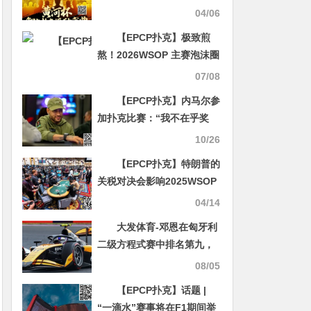
济南站定档4月12日-4月17
04/06
日
【EPCP扑克】极致煎
熬！2026WSOP 主赛泡沫圈
定档 Day4，经典剧本再度
07/08
复刻
【EPCP扑克】内马尔参
加扑克比赛：“我不在乎奖
金，我只想要冠军！”
10/26
【EPCP扑克】特朗普的
关税对决会影响2025WSOP
么？
04/14
大发体育-邓恩在匈牙利
二级方程式赛中排名第九，
大发助力你的致富之路！
08/05
【EPCP扑克】话题 |
“一滴水”赛事将在F1期间举