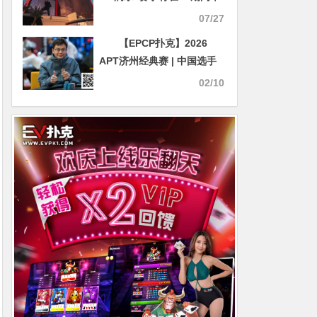
办，Hellmuth担任主持人
07/27
【EPCP扑克】2026
APT济州经典赛 | 中国选手
Haiyang Yang领跑主赛47
02/10
强！生肖经典赛创赛史记
录！