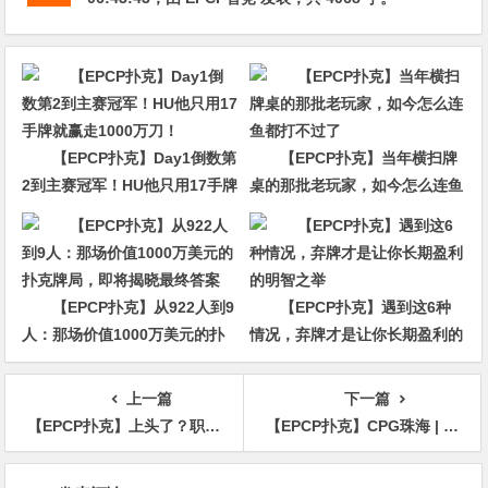
【EPCP扑克】Day1倒数第
【EPCP扑克】当年横扫牌
2到主赛冠军！HU他只用17手牌
桌的那批老玩家，如今怎么连鱼
就赢走1000万刀！
都打不过了
【EPCP扑克】从922人到9
【EPCP扑克】遇到这6种
人：那场价值1000万美元的扑
情况，弃牌才是让你长期盈利的
克牌局，即将揭晓最终答案
明智之举
上一篇
下一篇
【EPCP扑克】上头了？职牌大神被BB后发文怒喷：“XXX赛是最糟糕的扑克赛制之一！”
【EPCP扑克】CPG珠海 | 白热化！主赛第一轮B组725人参赛，黄小虎33.35万记分牌带领227人晋级
文