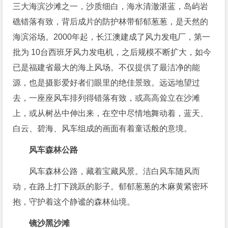
三大海滨沙滩之一，沙质细白，海水清澈湛蓝，岛屿岩
礁错落有致，背后成片的防护林带郁郁葱葱，是天然的
海滨浴场。2000年起，长江澳建成了风力发电厂，第一
批为 10台西班牙风力发电机，之后规模不断扩大，如今
已是福建省最大的海上风场。不仅提供了最洁净的能
源，也是摄影爱好者们眼里的绝佳景致。远远地望过
去，一座座风车排列得错落有致，或高高耸立在沙滩
上，或从树丛中伸出来，在空中尽情地舞动着，蓝天、
白云、碧海、风车组成的画面有着童话般的意境。
风车森林公路
风车森林公路，藏着宝藏风景。洁白风车随风而
动，在路上打下跳跃的影子。郁郁葱葱的木麻黄紧密环
抱，守护着这个静谧的森林仙境。
镜沙黑沙滩