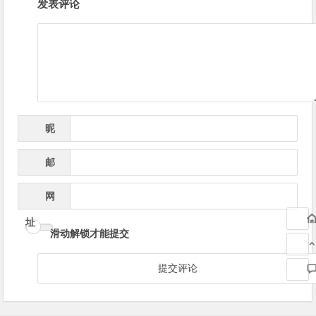
发表评论
章
导
航
昵
*
称
邮
*
箱
网
址
滑动解锁才能提交