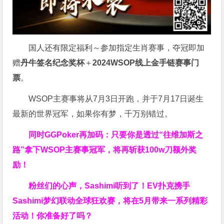
国人还有限定福利～参加指定生肖赛事，夺冠即加
赠
丹牛签名纪念奖杯
＋
2024WSOP线上金手链赛事门
票
。
WSOP主赛事将从7月3日开跑，并于7月17日诞生
最新的世界冠军，如果你有梦，千万别错过。
同时GGPoker再加码：只要你是透过“往维加斯之
路”拿下WSOP主赛事冠军，将再斩获
100w刀
额外奖
励！
粉丝们的心声，Sashimi听到了！EV扑克携手
Sashimi梦幻联动全球狂欢赛，将在5月带来一系列精彩
活动！你准备好了吗？