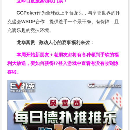
立即百度搜索领取门票！
GGPoker
作为全球线上平台龙头，与享誉世界的扑
克盛会
WSOP
合作，提供选手一个最干净、有保障，且
充满乐趣的竞技环境。
龙华富贵 激动人心的赛事福利来袭：
本周开始新朋友＋老朋友都将有各种领到手软的福
利大放送，要如何获得!?登入游戏中查看有没有收到惊
喜啦。