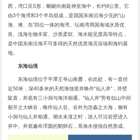
西，湾口呈S形，蜿蜒向南延伸至海中，长约8公里。它
由3个海湾和3个半岛组成，是我国东南沿海少见的“山
海、滩、岛”四位一体的海湾。坛南湾周国海域水质优
良、浅海生物丰富、沙质柔软、海水能见度高等特点，
是中国东南沿海不可多得的天然优质海滨浴场和海钓基
地。
东海仙境
东海仙境位于平潭王爷山南麓，在此处，有一直径
近50米，深40多米的天然海蚀竖井唤作“仙人井”，井壁
陡直，井底有三小洞与海洋相通。“仙人井”旁有似山中间
裂开之大峡谷，唤作仙人谷。谷外为浩淼之大海，侧有
小洞与仙人井相通。潮水未涨之时，游人可沿岩壁进入
井中。井底遍布浑圆的鹅卵石，系海水侵蚀自然形成。