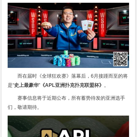
而在届时《全球狂欢赛》落幕后，6月接踵而至的将
是“
史上最豪华
”
《APL亚洲扑克扑克联盟杯》
。
赛事信息将于近期公布，所有蓄势待发的亚洲选手
们，敬请期待。