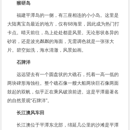
猴研岛
福建平潭岛的一侧，有三座相连的小小岛。这里是
大陆离宝岛最近的地方，仅有68海里，因此成为热门打
卡点。晴天前往，岛上处处都是风景。无论形状各异的
砂岩，还是波光粼粼的海面，无需调色就是一张张大
片。碧空如洗，海水清澈，风景如画。
石牌洋
远远望去有一个圆盘状的大礁石，托着一高一低的
两块碑形海蚀柱。整个礁石像一艘大船两块巨石像两面
鼓起的双帆，似乎正在乘风破浪前进。这是平潭最著名
的自然景观“石牌洋”。
长江澳风车田
长江澳位于平潭东北部，绵延几公里的沙滩是平潭