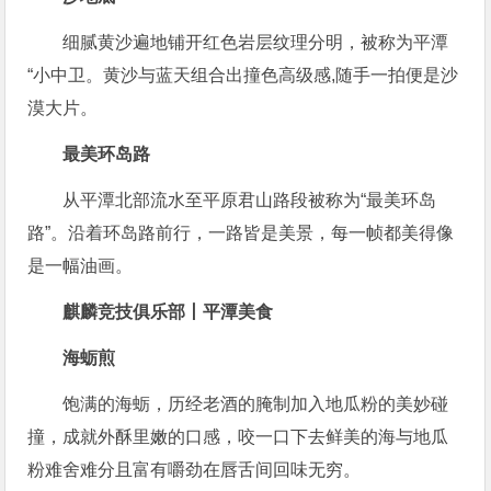
细腻黄沙遍地铺开红色岩层纹理分明，被称为平潭
“小中卫。黄沙与蓝天组合出撞色高级感,随手一拍便是沙
漠大片。
最美环岛路
从平潭北部流水至平原君山路段被称为“最美环岛
路”。沿着环岛路前行，一路皆是美景，每一帧都美得像
是一幅油画。
麒麟竞技俱乐部丨平潭美食
海蛎煎
饱满的海蛎，历经老酒的腌制加入地瓜粉的美妙碰
撞，成就外酥里嫩的口感，咬一口下去鲜美的海与地瓜
粉难舍难分且富有嚼劲在唇舌间回味无穷。