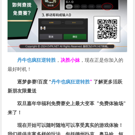
丹牛也疯狂逆转胜
，
决胜小妹
，现在正是你加入的
最好时机！
逐梦参赛!百度 “
丹牛也疯狂逆转胜
”
了解更多
活跃
新朋友限量送
双旦嘉年华福利
免费赛史上最大变革
”免费体验场”
来了！
现在开始可以随时随地可以享受真实的游戏体验！
我们提供丰富多样的玩法，包括德州扑克、奥马哈、短