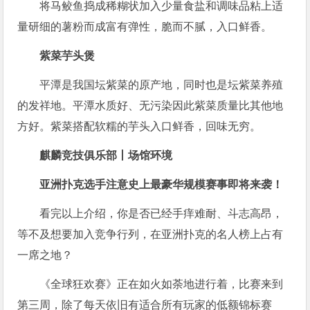
将马鲛鱼捣成稀糊状加入少量食盐和调味品粘上适
量研细的薯粉而成富有弹性，脆而不腻，入口鲜香。
紫菜芋头煲
平潭是我国坛紫菜的原产地，同时也是坛紫菜养殖
的发祥地。平潭水质好、无污染因此紫菜质量比其他地
方好。紫菜搭配软糯的芋头入口鲜香，回味无穷。
麒麟竞技俱乐部丨场馆环境
亚洲扑克选手注意
史上最豪华规模赛事即将来袭！
看完以上介绍，你是否已经手痒难耐、斗志高昂，
等不及想要加入竞争行列，在亚洲扑克的名人榜上占有
一席之地？
《全球狂欢赛》正在如火如荼地进行着，比赛来到
第三周，除了每天依旧有适合所有玩家的低额锦标赛