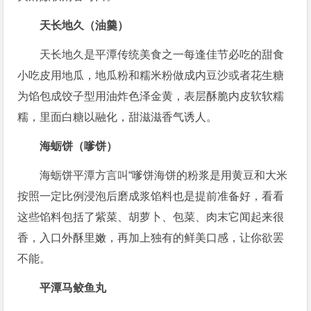
天长地久（油羹）
天长地久是平潭传统美食之一每逢佳节必吃的甜食
小吃皮用地瓜，地瓜粉和糯米粉做成内豆沙或者花生糖
为馅包成饺子型用油炸色泽金黄，表层酥脆内皮软软糯
糯，里面白糖以融化，甜滋滋香气诱人。
海蛎饼（嗲饼）
海蛎饼平潭方言叫“嗲饼海饼的粉浆是用黄豆和大米
按照一定比例浸泡后磨成浆馅料也是提前准备好，看看
这些馅料包括了紫菜、胡萝卜、包菜、肉末它闻起来很
香，入口外酥里嫩，再加上独有的鲜美口感，让你欲罢
不能。
平潭马鲛鱼丸