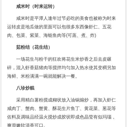
咸米时（时来运转）
咸米时是平潭人逢年过节必吃的美食也被称为时来
运转皮是地瓜做的里面可以包很多东西像虾仁、五花
肉、包菜、紫菜、海蛎鱼肉等(可蒸、煮、炸)
茹粉结（花生结）
一场花生与粉干的狂欢将花生米炒香之后去皮碾
碎，混入虾香菇猪肉等搅拌均匀加入热水使其变稠另加
海鲜、米粉满满一碗就能解决一餐。
八珍炒糕
采用精白薯粉搅成糊状放入油锅煽炒，再加入虾仁
咸肉丁、蟹肉、蟹黄、酥花生片鱼丁、黄花菜、葱花等
佐料及调味品经温火搅炒成胶状即成色晶莹有似玛瑙，
爽滑嫩软清香可口。