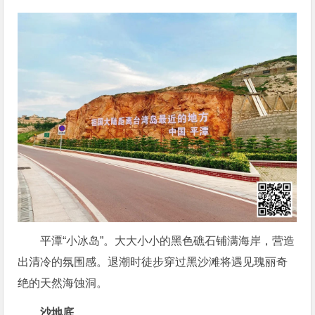
平潭“小冰岛”。大大小小的黑色礁石铺满海岸，营造
出清冷的氛围感。退潮时徒步穿过黑沙滩将遇见瑰丽奇
绝的天然海蚀洞。
沙地底