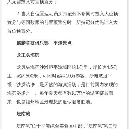
人无需投入前置预置分；
2. 当大盲位置运动员所持记分不够同时投入大位预
置分与等同数额的前置预置分时，所持记分优先计入大
盲位预置分。
麒麟竞技俱乐部丨平潭景点
龙王头海滨
龙凤头海滨沙滩距平潭城区约1公里，岸长达4.5公
里，宽约500米，可同时容纳10万游客。沙滩坡度平
缓，沙质洁净，是天然的海滨浴场，是目前国内发现的
海滨浴场之一。每年夏天都有数以万计的游客慕名而
来，也是福州地区最理想的度假避暑胜地。
坛南湾
坛南湾”位于平潭综合实验区中部，“坛南湾”湾口朝