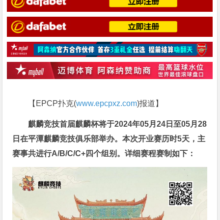
【EPCP扑克(
www.epcpxz.com
)报道】
麒麟竞技首届麒麟杯将于
2024年05月24日至05月28
日
在平潭麒麟竞技俱乐部举办。
本次开业赛历时5
天
，主
赛事共进行
A/B/C/C+四个组别
。详细赛程赛制如下：