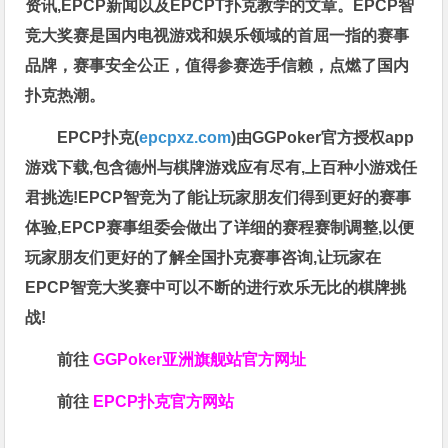
资讯,EPCP新闻以及EPCPT扑克教学的文章。EPCP智
竞大奖赛是国内电视游戏和娱乐领域的首屈一指的赛事
品牌，赛事安全公正，值得参赛选手信赖，点燃了国内
扑克热潮。
EPCP扑克(
epcpxz.com
)由GGPoker官方授权app
游戏下载,包含德州与棋牌游戏应有尽有,上百种小游戏任
君挑选!EPCP智竞为了能让玩家朋友们得到更好的赛事
体验,EPCP赛事组委会做出了详细的赛程赛制调整,以便
玩家朋友们更好的了解全国扑克赛事咨询,让玩家在
EPCP智竞大奖赛中可以不断的进行欢乐无比的棋牌挑
战!
前往
GGPoker亚洲旗舰站
官方网址
前往
EPCP扑克官方网站