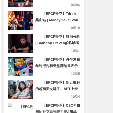
John Hennigan斩获生涯第
06/06
7条金手链
【EPCP扑克】Triton
黑山站 | Moneymaker 25K
锦标赛夺冠 丁彪获第4名
05/19
Andy Ni、周全、陈易莎晋
【EPCP扑克】牌局分析
级赛事#2 Day
| Brandon Steven的诈唬牌
在河牌完成了逆袭
10/31
【EPCP扑克】丹牛发布
年终报告和天堂赛结果表示
“不好过”
12/25
【EPCP扑克】新近崛起
的越南美女牌手，APT上惜
败中国玩家，却在Poker
10/24
Dream上圆梦夺首冠
【EPCP扑克】CSOP-III
潮汕扑克系列赛主赛A组战