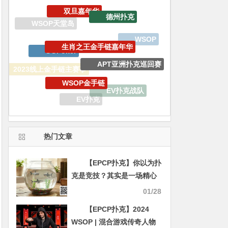
生肖之王金手链嘉年华
GGPoker
APT亚洲扑克巡回赛
WSOP金手链
2023线上金手链主赛事
EV扑克战队
百W赏金猎人大奖赛
EV扑克
EPCP扑克
WCOOP
热门文章
【EPCP扑克】你以为扑
克是竞技？其实是一场精心
设计的“养猪游戏”
01/28
【EPCP扑克】2024
WSOP | 混合游戏传奇人物