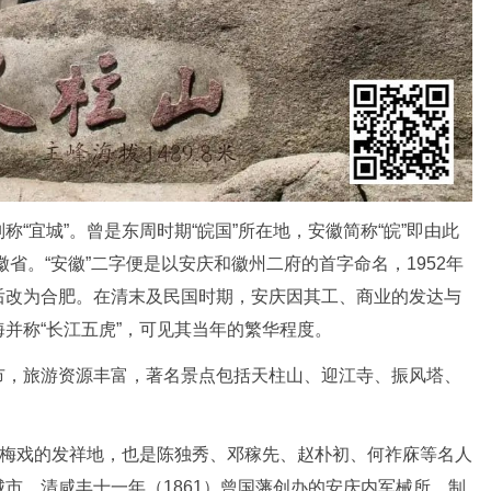
“宜城”。曾是东周时期“皖国”所在地，安徽简称“皖”即由此
徽省。“安徽”二字便是以安庆和徽州二府的首字命名，1952年
后改为合肥。在清末及民国时期，安庆因其工、商业的发达与
并称“长江五虎”，可见其当年的繁华程度。
市，旅游资源丰富，著名景点包括天柱山、迎江寺、振风塔、
黄梅戏的发祥地，也是陈独秀、邓稼先、赵朴初、何祚庥等名人
市，清咸丰十一年（1861）曾国藩创办的安庆内军械所，制