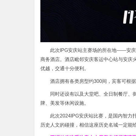
此次IPG安庆站主赛场的所在地——安
商务酒店。酒店毗邻安庆客运中心站与安庆火
优越，交通十分便利。
酒店拥有各类房型约300间，宾客可根
同时还设有以及大堂吧、全日制餐厅、御
牌、美发等休闲设施。
此次2024IPG安庆站比赛，是国内
历史人文的碰撞，相信这座历史名城一定能给