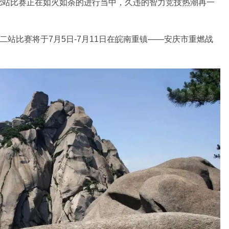
4合肥站比赛正在如火如荼的进行当中，久违的智力竞技热潮再一
G第二站比赛将于7月5日-7月11日在皖南重镇——安庆市重燃战