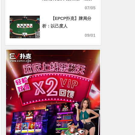
报：郑广275K领跑，赛场清
07/05
凉升级服务满分
【EPCP扑克】牌局分
析：以己度人
09/01