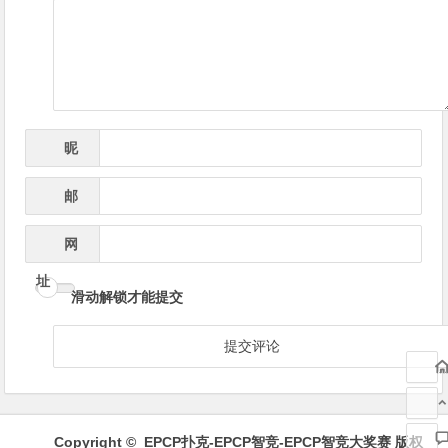
导
航
昵
*
称
邮
*
箱
网
址
滑动解锁才能提交
Copyright ©
EPCP扑克-EPCP智竞-EPCP智竞大奖赛
版权