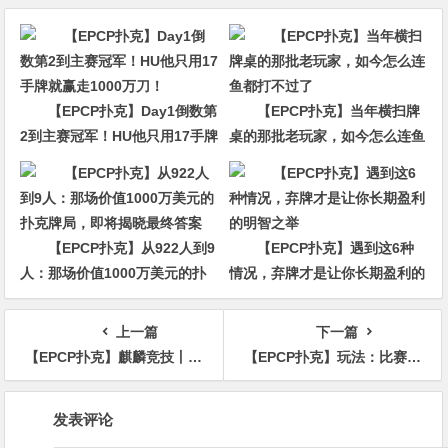
【EPCP扑克】Day1倒数第
【EPCP扑克】当年横扫牌
2到主赛冠军！HU他只用17手牌
桌的那批老玩家，如今怎么连鱼
就赢走1000万刀！
都打不过了
【EPCP扑克】从922人到9
【EPCP扑克】遇到这6种
人：那场价值1000万美元的扑
情况，弃牌才是让你长期盈利的
克牌局，即将揭晓最终答案
明智之举
上一篇
下一篇
【EPCP扑克】麒麟竞技丨麒麟杯B组92人次参赛 选手方c以364500记分牌领衔21人晋级
【EPCP扑克】玩法：比赛只剩不到5bb时，拿到JTs应该想都不想就全下！
文
发表评论
章