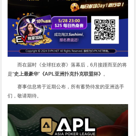
而在届时《全球狂欢赛》落幕后，6月接踵而至的将
是“
史上最豪华
”
《APL亚洲扑克扑克联盟杯》
。
赛事信息将于近期公布，所有蓄势待发的亚洲选手
们，敬请期待。