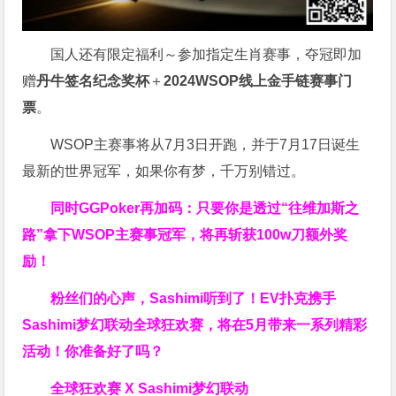
国人还有限定福利～参加指定生肖赛事，夺冠即加
赠
丹牛签名纪念奖杯
＋
2024WSOP线上金手链赛事门
票
。
WSOP主赛事将从7月3日开跑，并于7月17日诞生
最新的世界冠军，如果你有梦，千万别错过。
同时GGPoker再加码：只要你是透过“往维加斯之
路”拿下WSOP主赛事冠军，将再斩获
100w刀
额外奖
励！
粉丝们的心声，Sashimi听到了！EV扑克携手
Sashimi梦幻联动全球狂欢赛，将在5月带来一系列精彩
活动！你准备好了吗？
全球狂欢赛 X Sashimi梦幻联动