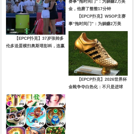
【EPCP扑克】WSOP主赛
事“拖时间门”：为躺赚2万美
金，他磨了整整17分钟
【EPCP扑克】37岁张帅多
伦多送蛋横扫奥斯塔彭科，连赢
10局强势晋级
【EPCP扑克】2026世界杯
金靴争夺白热化：不只是进球
数，三大指标正在重新定义射手
价值