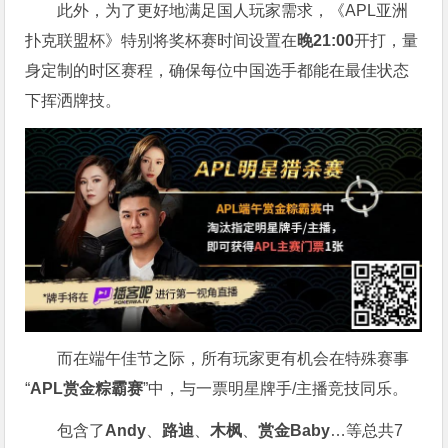
此外，为了更好地满足国人玩家需求，《APL亚洲
扑克联盟杯》特别将奖杯赛时间设置在
晚21:00
开打，量
身定制的时区赛程，确保每位中国选手都能在最佳状态
下挥洒牌技。
而在端午佳节之际，所有玩家更有机会在特殊赛事
“
APL赏金粽霸赛
”中，与一票明星牌手/主播竞技同乐。
包含了
Andy
、
路迪
、
木枫
、
赏金Baby
…等总共7