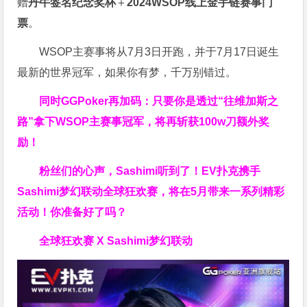
赠
丹牛签名纪念奖杯
＋
2024WSOP线上金手链赛事门
票
。
WSOP主赛事将从7月3日开跑，并于7月17日诞生
最新的世界冠军，如果你有梦，千万别错过。
同时GGPoker再加码：只要你是透过“往维加斯之
路”拿下WSOP主赛事冠军，将再斩获
100w刀
额外奖
励！
粉丝们的心声，Sashimi听到了！EV扑克携手
Sashimi梦幻联动全球狂欢赛，将在5月带来一系列精彩
活动！你准备好了吗？
全球狂欢赛 X Sashimi梦幻联动