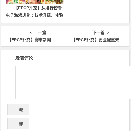
【EPCP扑克】从排行榜看
电子游戏进化：技术升级、体验
创新与未来趋势
上一篇
下一篇
【EPCP扑克】赛事新闻｜“兴动·晋商”杯智力扑克冠军赛圆满落幕，刘俸瑒登顶主赛冠军
【EPCP扑克】要是能重来？丹牛懊悔：2015WSOP主赛事的「这手牌」给了我沉重打击…！
文
发表评论
章
导
航
昵
*
称
邮