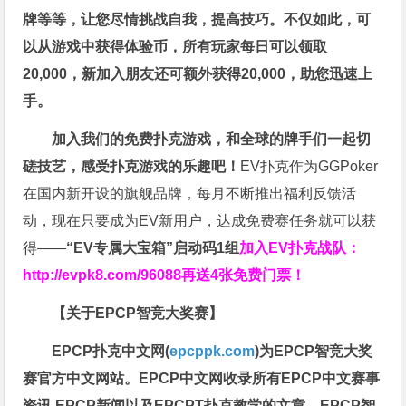
牌等等，让您尽情挑战自我，提高技巧。不仅如此，
可
以从游戏中获得体验币，所有玩家每日可以领取
20,000，新加入朋友还可额外获得20,000，助您迅速上
手。
加入我们的免费扑克游戏，和全球的牌手们一起切
磋技艺，感受扑克游戏的乐趣吧！
EV扑克作为GGPoker
在国内新开设的旗舰品牌，每月不断推出福利反馈活
动，现在只要成为EV新用户，达成免费赛任务就可以获
得——
“EV专属大宝箱”启动码1组
加入EV扑克战队：
http://evpk8.com/96088
再送4张免费门票！
【关于EPCP智竞大奖赛】
EPCP扑克中文网(
epcppk.com
)为EPCP智竞大奖
赛官方中文网站。EPCP中文网收录所有EPCP中文赛事
资讯,EPCP新闻以及EPCPT扑克教学的文章。EPCP智