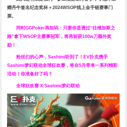
赠
丹牛签名纪念奖杯
＋
2024WSOP线上金手链赛事门
票
。
同时GGPoker再加码：只要你是透过“往维加斯之
路”拿下WSOP主赛事冠军，将再斩获
100w刀
额外奖
励！
粉丝们的心声，Sashimi听到了！EV扑克携手
Sashimi梦幻联动全球狂欢赛，将在5月带来一系列精彩
活动！你准备好了吗？
全球狂欢赛 X Sashimi梦幻联动