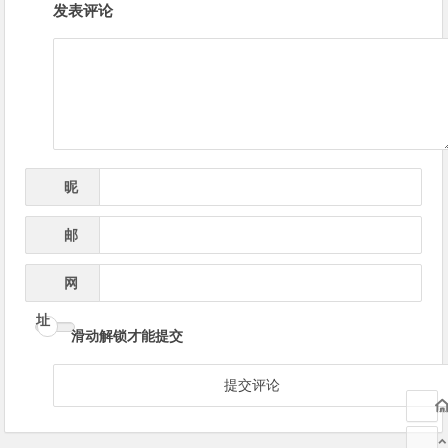
发表评论
章
导
航
昵
*
称
邮
*
箱
网
址
滑动解锁才能提交