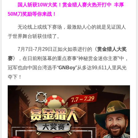
国人斩获
10W
大奖！
赏金猎人赛火热开打中 丰厚
50M刀奖励等你来战！
无论线上或线下赛场，最激励人心的就是见证国人
于世界舞台斩获佳绩了。
7月7日-7月29日正如火如荼进行的
〈赏金猎人大奖
赛〉
，在日前刚落幕的重点赛事“神秘赏金迷你主赛”中，
冠军也由中国台湾选手“
GNBoy
”从多达99,611人里风光
夺下！