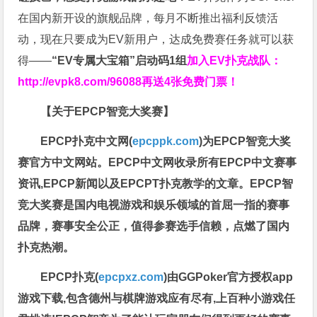
在国内新开设的旗舰品牌，每月不断推出福利反馈活
动，现在只要成为EV新用户，达成免费赛任务就可以获
得——
“EV专属大宝箱”启动码1组
加入EV扑克战队：
http://evpk8.com/96088
再送4张免费门票！
【关于EPCP智竞大奖赛】
EPCP扑克中文网(
epcppk.com
)为EPCP智竞大奖
赛官方中文网站。EPCP中文网收录所有EPCP中文赛事
资讯,EPCP新闻以及EPCPT扑克教学的文章。EPCP智
竞大奖赛是国内电视游戏和娱乐领域的首屈一指的赛事
品牌，赛事安全公正，值得参赛选手信赖，点燃了国内
扑克热潮。
EPCP扑克(
epcpxz.com
)由GGPoker官方授权app
游戏下载,包含德州与棋牌游戏应有尽有,上百种小游戏任