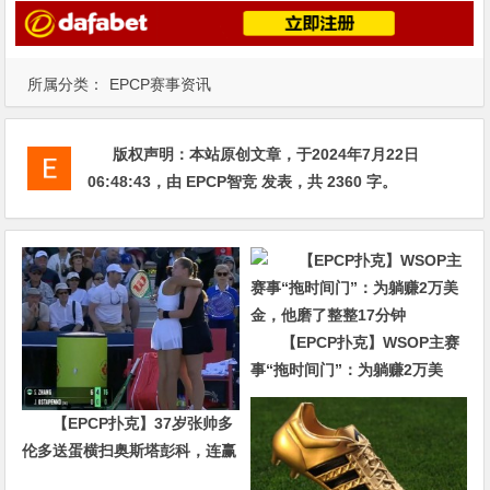
所属分类：
EPCP赛事资讯
版权声明：
本站原创文章，于2024年7月22日
06:48:43
，由
EPCP智竞
发表，共 2360 字。
【EPCP扑克】WSOP主赛
事“拖时间门”：为躺赚2万美
金，他磨了整整17分钟
【EPCP扑克】37岁张帅多
伦多送蛋横扫奥斯塔彭科，连赢
10局强势晋级