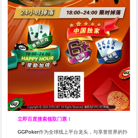
立即百度搜索领取门票！
GGPoker
作为全球线上平台龙头，与享誉世界的扑