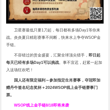
卫星赛最低只要1刀起，每日都有多场Day1等你来
战。炎炎夏日精彩赛事不间断，快来水上争夺WSOP金
手链。
不容错过的赏金盛宴，汇聚全球顶尖猎手，
即日起
每天已经有多场Day1可以挑战
。事不宜迟，赶紧一起加
入这场狂欢吧！
国人还有限定福利～参加指定生肖赛事，夺冠即加
赠
丹牛签名纪念奖杯
＋
2024WSOP线上金手链赛事门
票
。
WSOP线上金手链8/18即将来袭