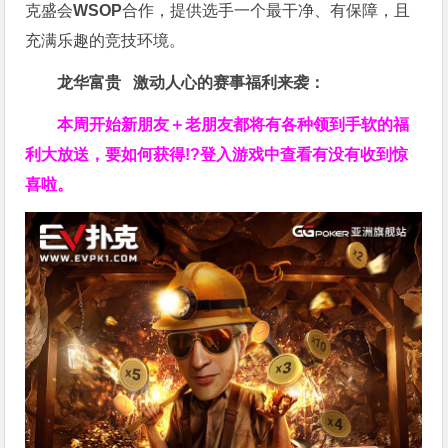
克盛会
WSOP
合作，提供选手一个最干净、有保障，且
充满乐趣的竞技环境。
龙华富贵 激动人心的赛事福利来袭：
本周开始新朋友＋老朋友都将有各种领到手软的福
利大放送，要如何获得!?登入游戏中查看有没有收到惊
喜啦。