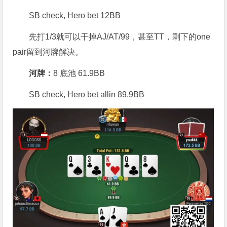
SB check, Hero bet 12BB
先打1/3就可以干掉AJ/AT/99，甚至TT，剩下的one
pair留到河牌解决。
河牌：
8 底池 61.9BB
SB check, Hero bet allin 89.9BB