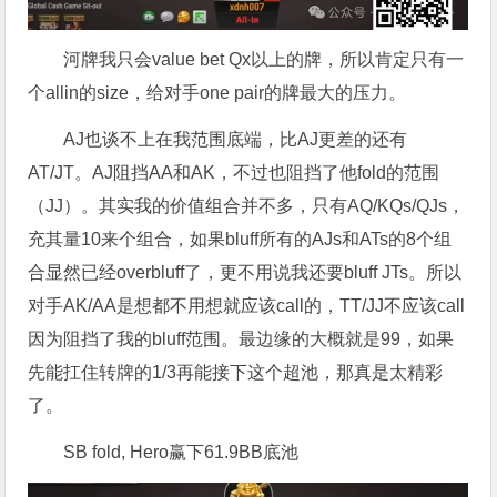
河牌我只会value bet Qx以上的牌，所以肯定只有一
个allin的size，给对手one pair的牌最大的压力。
AJ也谈不上在我范围底端，比AJ更差的还有
AT/JT。AJ阻挡AA和AK，不过也阻挡了他fold的范围
（JJ）。其实我的价值组合并不多，只有AQ/KQs/QJs，
充其量10来个组合，如果bluff所有的AJs和ATs的8个组
合显然已经overbluff了，更不用说我还要bluff JTs。所以
对手AK/AA是想都不用想就应该call的，TT/JJ不应该call
因为阻挡了我的bluff范围。最边缘的大概就是99，如果
先能扛住转牌的1/3再能接下这个超池，那真是太精彩
了。
SB fold, Hero赢下61.9BB底池