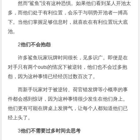
然而“鲨鱼”没有这种恐惧。如果他们看到某人开池太
多，而他们处于有利位置，会乐于与弱势开池者一搏高
下。当他们掌握足够信息时，就喜欢在有利位置玩大底
池。
2
他们不会抱怨
许多鲨鱼玩家玩牌时间很长，见多识广。即便是在
对手只有两个outs的情况下被逆转，他们也不会过多抱
怨，因为这种事情已经经历过数百次了。
而新手玩家对于被逆转、荷官错发牌等小概率的事
件都会感到惊讶，因为这种事情很少发生在他们身上。
他们更有可能在牌桌上发脾气，让每个人都知道他们已
经上头了。
3
他们不需要过多时间去思考