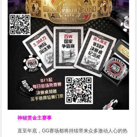
神秘赏金主赛事
直至年底，GG赛场都将持续带来众多激动人心的热