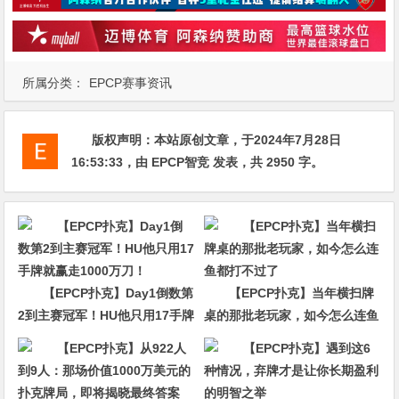
所属分类：
EPCP赛事资讯
版权声明：
本站原创文章，于2024年7月28日
16:53:33
，由
EPCP智竞
发表，共 2950 字。
【EPCP扑克】Day1倒数第
【EPCP扑克】当年横扫牌
2到主赛冠军！HU他只用17手牌
桌的那批老玩家，如今怎么连鱼
就赢走1000万刀！
都打不过了