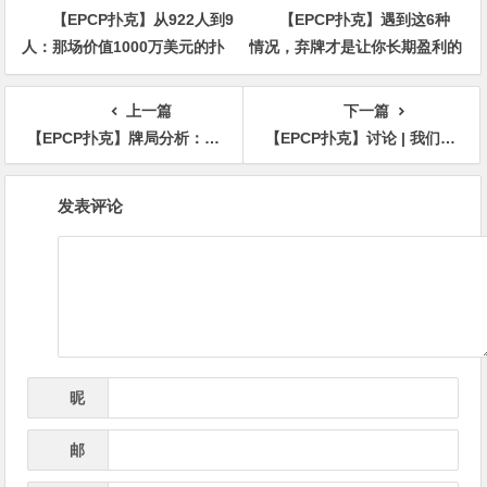
【EPCP扑克】从922人到9
【EPCP扑克】遇到这6种
人：那场价值1000万美元的扑
情况，弃牌才是让你长期盈利的
克牌局，即将揭晓最终答案
明智之举
上一篇
下一篇
【EPCP扑克】牌局分析：天罗地网
【EPCP扑克】讨论 | 我们是否应该将“十一月九人组”带回来？
文
发表评论
章
导
航
昵
*
称
邮