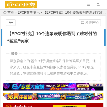
首页
EPCP赛事资讯
【EPCP扑克】10个迹象表明你遇到了难对付的“鲨鱼”玩家
A+
发表评论
【EPCP扑克】10个迹象表明你遇到了难对付的
“鲨鱼”玩家
摘要
识别牌桌上的“鲨鱼”对于调整策略和保护筹码至关重要。通
常来说，经验丰富且技术娴熟的玩家会显露以下10个明显
的迹象，掌握这些信息可以帮助你在游戏中走得更远。