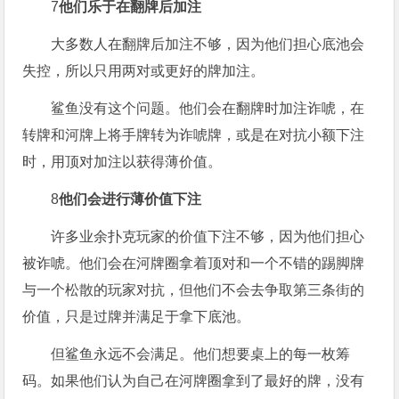
7
他们乐于在翻牌后加注
大多数人在翻牌后加注不够，因为他们担心底池会
失控，所以只用两对或更好的牌加注。
鲨鱼没有这个问题。他们会在翻牌时加注诈唬，在
转牌和河牌上将手牌转为诈唬牌，或是在对抗小额下注
时，用顶对加注以获得薄价值。
8
他们会进行薄价值下注
许多业余扑克玩家的价值下注不够，因为他们担心
被诈唬。他们会在河牌圈拿着顶对和一个不错的踢脚牌
与一个松散的玩家对抗，但他们不会去争取第三条街的
价值，只是过牌并满足于拿下底池。
但鲨鱼永远不会满足。他们想要桌上的每一枚筹
码。如果他们认为自己在河牌圈拿到了最好的牌，没有