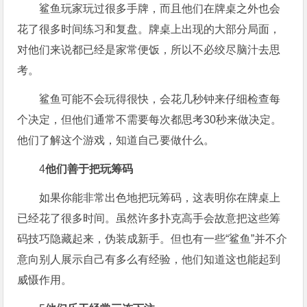
鲨鱼玩家玩过很多手牌，而且他们在牌桌之外也会
花了很多时间练习和复盘。牌桌上出现的大部分局面，
对他们来说都已经是家常便饭，所以不必绞尽脑汁去思
考。
鲨鱼可能不会玩得很快，会花几秒钟来仔细检查每
个决定，但他们通常不需要每次都思考30秒来做决定。
他们了解这个游戏，知道自己要做什么。
4
他们善于把玩筹码
如果你能非常出色地把玩筹码，这表明你在牌桌上
已经花了很多时间。虽然许多扑克高手会故意把这些筹
码技巧隐藏起来，伪装成新手。但也有一些“鲨鱼”并不介
意向别人展示自己有多么有经验，他们知道这也能起到
威慑作用。