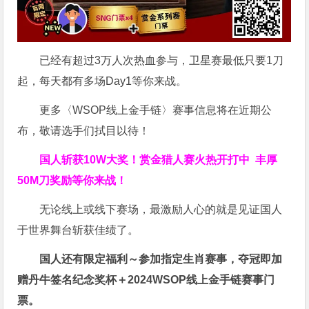
已经有超过3万人次热血参与，卫星赛最低只要1刀
起，每天都有多场Day1等你来战。
更多〈WSOP线上金手链〉赛事信息将在近期公
布，敬请选手们拭目以待！
国人斩获
10W
大奖！
赏金猎人赛火热开打中 丰厚
50M刀奖励等你来战！
无论线上或线下赛场，最激励人心的就是见证国人
于世界舞台斩获佳绩了。
国人还有限定福利～参加指定生肖赛事，夺冠即加
赠
丹牛签名纪念奖杯
＋
2024WSOP线上金手链赛事门
票
。