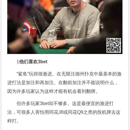
1
他们喜欢3bet
“鲨鱼”玩得很激进。在无限注德州扑克中最基本的激
进打法是加注和再加注。在翻前加注并不能说明什么，
因为许多玩家认为这样才能有机会看到翻牌。
但许多玩家3bet却不够多。这是最便宜的激进打
法，可很多人害怕用同花J8或同花Q9之类的投机牌去这
样打。