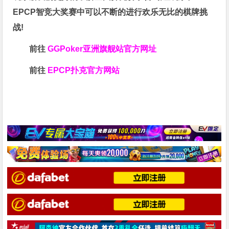
EPCP智竞大奖赛中可以不断的进行欢乐无比的棋牌挑
战!
前往
GGPoker亚洲旗舰站
官方网址
前往
EPCP扑克官方网站