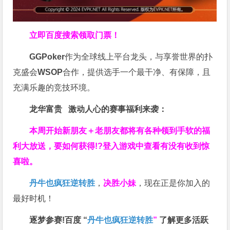
立即百度搜索领取门票！
GGPoker
作为全球线上平台龙头，与享誉世界的扑
克盛会
WSOP
合作，提供选手一个最干净、有保障，且
充满乐趣的竞技环境。
龙华富贵 激动人心的赛事福利来袭：
本周开始新朋友＋老朋友都将有各种领到手软的福
利大放送，要如何获得!?登入游戏中查看有没有收到惊
喜啦。
丹牛也疯狂逆转胜
，
决胜小妹
，现在正是你加入的
最好时机！
逐梦参赛!百度 “
丹牛也疯狂逆转胜
”
了解更多
活跃