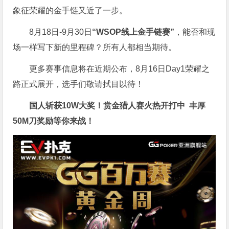
象征荣耀的金手链又近了一步。
8月18日-9月30日
“WSOP线上金手链赛”
，能否和现
场一样写下新的里程碑？所有人都相当期待。
更多赛事信息将在近期公布，8月16日Day1荣耀之
路正式展开，选手们敬请拭目以待！
国人斩获
10W
大奖！
赏金猎人赛火热开打中 丰厚
50M刀奖励等你来战！