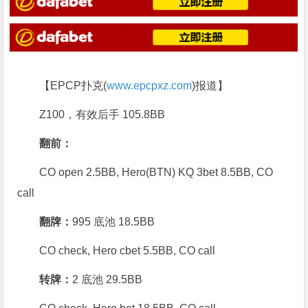
【EPCP扑克(
www.epcpxz.com
)报道】
Z100，有效后手 105.8BB
翻前：
CO open 2.5BB, Hero(BTN) KQ 3bet 8.5BB, CO
call
翻牌：
995 底池 18.5BB
CO check, Hero cbet 5.5BB, CO call
转牌：
2 底池 29.5BB