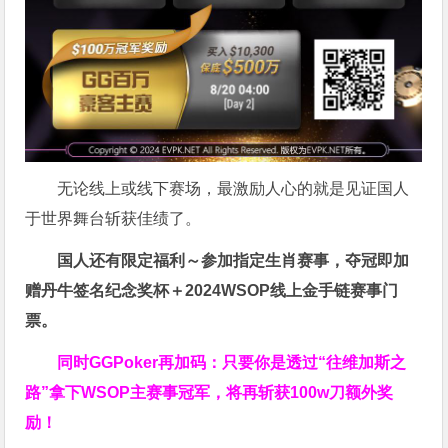
无论线上或线下赛场，最激励人心的就是见证国人
于世界舞台斩获佳绩了。
国人还有限定福利～参加指定生肖赛事，夺冠即加
赠
丹牛签名纪念奖杯
＋
2024WSOP线上金手链赛事门
票
。
同时GGPoker再加码：只要你是透过“往维加斯之
路”拿下WSOP主赛事冠军，将再斩获
100w刀
额外奖
励！