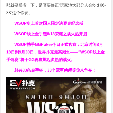
那就要反省一下，是否要修正“玩家池大部分人会fold 66-
88”这个假设。
WSOP史上首次
国人限定决赛桌纪念戒
WSOP线上金手链
8/18荣耀之战火热开启
WSOP携手GGPoker今日正式官宣：北京时间8月
18日到9月30日，世界扑克最高殿堂——
“WSOP线上金
手链赛”
将于GG再度燃起炙热的战火。
总共33条金手链，33个冠军荣耀等你来争夺！