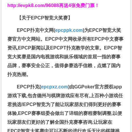
http://evpk8.com/96088
再送4张免费门票！
【关于EPCP智竞大奖赛】
EPCP扑克中文网(
epcppk.com
)为EPCP智竞大奖
赛官方中文网站。EPCP中文网收录所有EPCP中文赛事
资讯,EPCP新闻以及EPCPT扑克教学的文章。EPCP智
竞大奖赛是国内电视游戏和娱乐领域的首屈一指的赛事
品牌，赛事安全公正，值得参赛选手信赖，点燃了国内
扑克热潮。
EPCP扑克(
epcpxz.com
)由GGPoker官方授权app
游戏下载,包含德州与棋牌游戏应有尽有,上百种小游戏任
君挑选!EPCP智竞为了能让玩家朋友们得到更好的赛事
体验,EPCP赛事组委会做出了详细的赛程赛制调整,以便
玩家朋友们更好的了解全国扑克赛事咨询,让玩家在
EPCP智竞大奖赛中可以不断的进行欢乐无比的棋牌挑