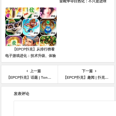
金靴争夺白热化：不只是进球
数，三大指标正在重新定义射手
价值
【EPCP扑克】从排行榜看
电子游戏进化：技术升级、体验
创新与未来趋势
上一篇
下一篇
【EPCP扑克】话题 | Tony G在两手残酷的牌局中输掉125万
【EPCP扑克】趣闻 | 扑克犯罪惊悚片《Dead Money》预告片发布
文
发表评论
章
导
航