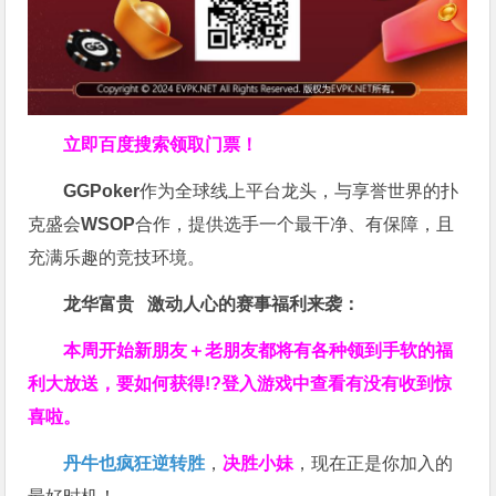
立即百度搜索领取门票！
GGPoker
作为全球线上平台龙头，与享誉世界的扑
克盛会
WSOP
合作，提供选手一个最干净、有保障，且
充满乐趣的竞技环境。
龙华富贵 激动人心的赛事福利来袭：
本周开始新朋友＋老朋友都将有各种领到手软的福
利大放送，要如何获得!?登入游戏中查看有没有收到惊
喜啦。
丹牛也疯狂逆转胜
，
决胜小妹
，现在正是你加入的