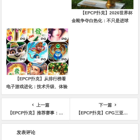
【EPCP扑克】2026世界杯
金靴争夺白热化：不只是进球
数，三大指标正在重新定义射手
价值
【EPCP扑克】从排行榜看
电子游戏进化：技术升级、体验
创新与未来趋势
上一篇
下一篇
【EPCP扑克】推荐赛事：天堂岛之路，8月25日起，1000晋级席位通往WSOP梦幻假期
【EPCP扑克】CPG三亚总决赛欢歌载舞迎盛会！3K战队夺得团队赛冠军赢取开门红！陈灏装袋43.1万计分牌成纪念赛A组CL携手48人晋级
文
发表评论
章