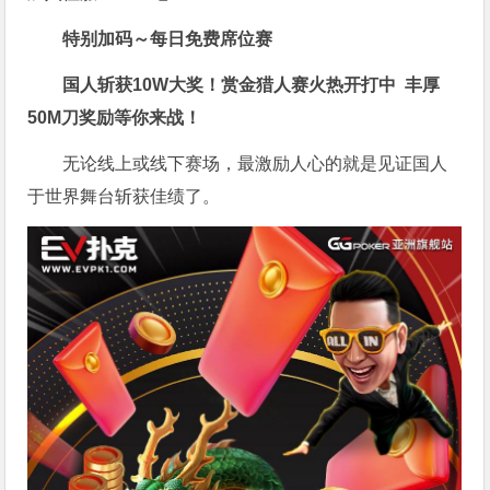
特别加码～每日免费席位赛
国人斩获
10W
大奖！
赏金猎人赛火热开打中 丰厚
50M刀奖励等你来战！
无论线上或线下赛场，最激励人心的就是见证国人
于世界舞台斩获佳绩了。