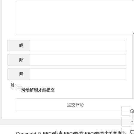
导
航
昵
*
称
邮
*
箱
网
址
滑动解锁才能提交
Copyright ©
EPCP扑克-EPCP智竞-EPCP智竞大奖赛
版权