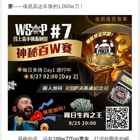
赛
——保底高达丰厚的1,000w刀！
最棒的是，还有
100w刀Top赏金
，打进前圈奖励瞬