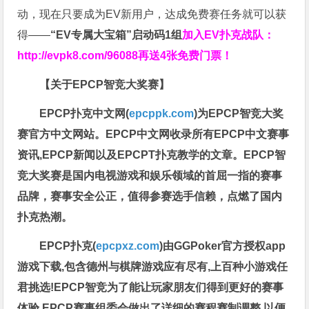
动，现在只要成为EV新用户，达成免费赛任务就可以获
得——
“EV专属大宝箱”启动码1组
加入EV扑克战队：
http://evpk8.com/96088
再送4张免费门票！
【关于EPCP智竞大奖赛】
EPCP扑克中文网(
epcppk.com
)为EPCP智竞大奖
赛官方中文网站。EPCP中文网收录所有EPCP中文赛事
资讯,EPCP新闻以及EPCPT扑克教学的文章。EPCP智
竞大奖赛是国内电视游戏和娱乐领域的首屈一指的赛事
品牌，赛事安全公正，值得参赛选手信赖，点燃了国内
扑克热潮。
EPCP扑克(
epcpxz.com
)由GGPoker官方授权app
游戏下载,包含德州与棋牌游戏应有尽有,上百种小游戏任
君挑选!EPCP智竞为了能让玩家朋友们得到更好的赛事
体验,EPCP赛事组委会做出了详细的赛程赛制调整,以便