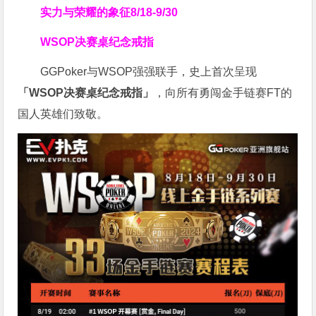
实力与荣耀的象征
8/18-9/30
WSOP决赛桌纪念戒指
GGPoker与WSOP强强联手，史上首次呈现
「WSOP决赛桌纪念戒指」
，向所有勇闯金手链赛FT的
国人英雄们致敬。