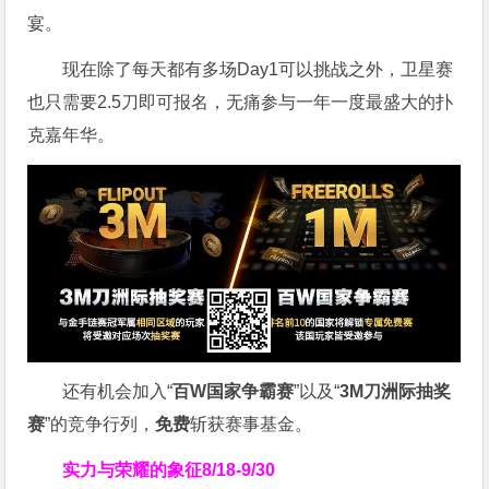
宴。
现在除了每天都有多场Day1可以挑战之外，卫星赛
也只需要2.5刀即可报名，无痛参与一年一度最盛大的扑
克嘉年华。
还有机会加入“
百W国家争霸赛
”以及“
3M刀洲际抽奖
赛
”的竞争行列，
免费
斩获赛事基金。
实力与荣耀的象征
8/18-9/30