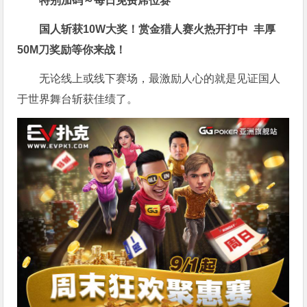
特别加码～每日免费席位赛
国人斩获
10W
大奖！
赏金猎人赛火热开打中 丰厚
50M刀奖励等你来战！
无论线上或线下赛场，最激励人心的就是见证国人
于世界舞台斩获佳绩了。