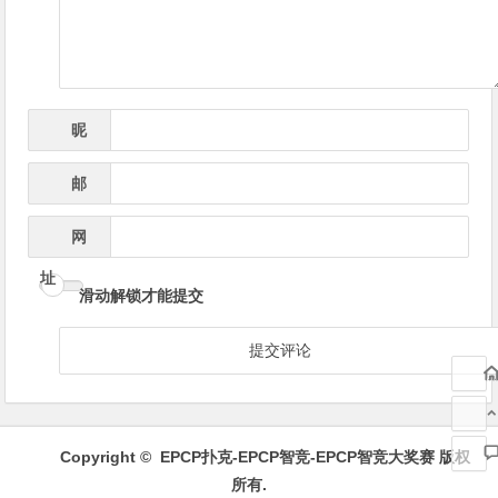
昵
*
称
邮
*
箱
网
址
滑动解锁才能提交
Copyright ©
EPCP扑克-EPCP智竞-EPCP智竞大奖赛
版权
所有.