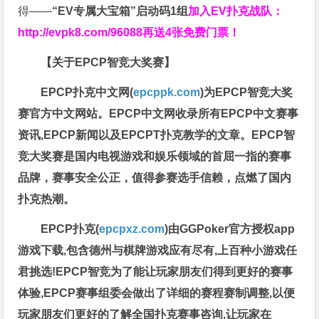
得——
“EV专属大宝箱”启动码1组
加入EV扑克战队：
http://evpk8.com/96088
再送4张免费门票！
【关于EPCP智竞大奖赛】
EPCP扑克中文网(
epcppk.com
)为EPCP智竞大奖
赛官方中文网站。EPCP中文网收录所有EPCP中文赛事
资讯,EPCP新闻以及EPCPT扑克教学的文章。EPCP智
竞大奖赛是国内电视游戏和娱乐领域的首屈一指的赛事
品牌，赛事安全公正，值得参赛选手信赖，点燃了国内
扑克热潮。
EPCP扑克(
epcpxz.com
)由GGPoker官方授权app
游戏下载,包含德州与棋牌游戏应有尽有,上百种小游戏任
君挑选!EPCP智竞为了能让玩家朋友们得到更好的赛事
体验,EPCP赛事组委会做出了详细的赛程赛制调整,以便
玩家朋友们更好的了解全国扑克赛事咨询,让玩家在