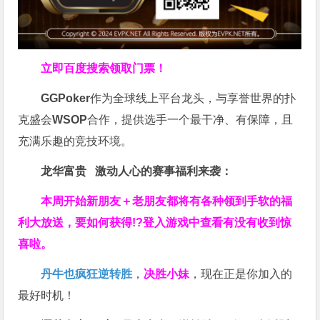
立即百度搜索领取门票！
GGPoker
作为全球线上平台龙头，与享誉世界的扑
克盛会
WSOP
合作，提供选手一个最干净、有保障，且
充满乐趣的竞技环境。
龙华富贵 激动人心的赛事福利来袭：
本周开始新朋友＋老朋友都将有各种领到手软的福
利大放送，要如何获得!?登入游戏中查看有没有收到惊
喜啦。
丹牛也疯狂逆转胜
，
决胜小妹
，现在正是你加入的
最好时机！