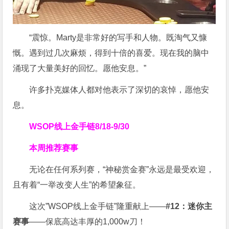
“震惊。Marty是非常好的写手和人物。既淘气又慷
慨。遇到过几次麻烦，得到十倍的喜爱。现在我的脑中
涌现了大量美好的回忆。愿他安息。”
许多扑克媒体人都对他表示了深切的哀悼，愿他安
息。
WSOP线上金手链
8/18-9/30
本周推荐赛事
无论在任何系列赛，“神秘赏金赛”永远是最受欢迎，
且有着“一举改变人生”的希望象征。
这次”WSOP线上金手链”隆重献上——
#12：迷你主
赛事
——保底高达丰厚的1,000w刀！