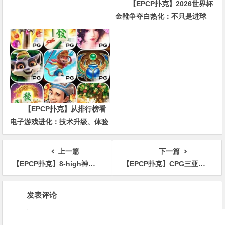
【EPCP扑克】2026世界杯
金靴争夺白热化：不只是进球
数，三大指标正在重新定义射手
价值
【EPCP扑克】从排行榜看
电子游戏进化：技术升级、体验
创新与未来趋势
上一篇
下一篇
【EPCP扑克】8-high神诈唬助力Seth Davies超级豪客碗夺冠，奖金超320万美元
【EPCP扑克】CPG三亚总决赛斗罢艰难再出发！主赛喜迎3787人次参赛余1446人晋级 杨旭东收揽302500计分牌成C组382人领头羊
文
发表评论
章
导
航