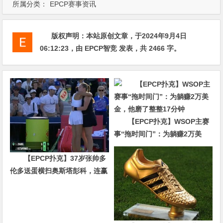
所属分类：
EPCP赛事资讯
版权声明：
本站原创文章，于2024年9月4日
06:12:23
，由
EPCP智竞
发表，共 2466 字。
【EPCP扑克】WSOP主赛
事“拖时间门”：为躺赚2万美
金，他磨了整整17分钟
【EPCP扑克】37岁张帅多
伦多送蛋横扫奥斯塔彭科，连赢
10局强势晋级