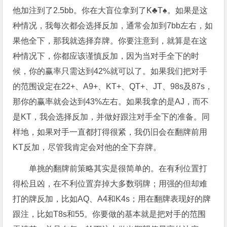
他加注到了2.5bb。你在大盲位拿到了K♣T♠。如果是这
种情况，我每次都会选择反加，通常会加到7bb左右，如
果他全下，那我就选择弃牌。你要注意到，就算是在这
种情况下，你都应该谨慎反加，因为当对手全下的时
候，你的赢率只需达到42%就可以了。如果我们把对手
的范围设定在22+、A9+、KT+、QT+、JT、98s及87s，
那你的赢率就会达到43%左右。如果我拿的是AJ，而不
是KT，我会选择反加，并做好跟注对手全下的准备。同
样地，如果对手一直都打得很紧，我仍旧会在翻牌前用
KT反加，尽管我肯定会对他的全下弃牌。
单挑的翻牌前策略其实是很简单的。在有利位置打
得松且凶，在不利位置弃掉大多数弱牌；用强的但却难
打的牌反加，比如AQ、A4和K4s；用在翻牌表现好的牌
跟注，比如T8s和55。你要做的基本就是把对手的范围