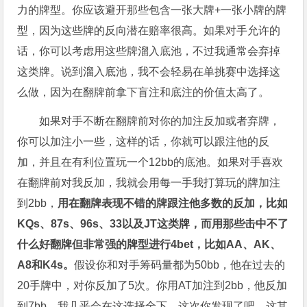
力的牌型。你应该避开那些包含一张大牌+一张小牌的牌
型，因为这些牌的反向潜在赔率很高。如果对手允许的
话，你可以考虑用这些牌溜入底池，不过我通常会弃掉
这类牌。说到溜入底池，我不会轻易在单挑赛中选择这
么做，因为在翻牌前拿下盲注和底注的价值太高了。
如果对手不断在翻牌前对你的加注反加或者弃牌，
你可以加注小一些，这样的话，你就可以跟注他的反
加，并且在有利位置玩一个12bb的底池。如果对手喜欢
在翻牌前对我反加，我就会用每一手我打算玩的牌加注
到2bb，
用在翻牌表现不错的牌跟注他多数的反加，比如
KQs
、
87s
、
96s
、
33
以及
JT
这类牌，而用那些击中不了
什么好翻牌但非常强的牌型进行
4bet
，比如
AA
、
AK
、
A8
和
K4s
。
假设你和对手筹码量都为50bb，他在过去的
20手牌中，对你反加了5次。你用AT加注到2bb，他反加
到7bb。我几乎会在这选择全下。这次你发现了吧，这其