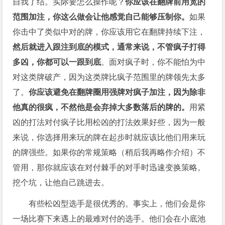
自我了结。实际要怎么操作呢？
你应该在翻牌前用宽的
范围加注，你这么做会让他感觉自己能够压制你。
如果
你击中了类似中对的牌，你应该用它在翻牌持续下注，
然后就进入跟注到底的模式，通常来说，不管疯子打得
多凶，你都可以一跟到底
。面对疯子时，你不能怕为中
对这类牌破产，因为这类牌比疯子范围里的牌领先太多
了。
你应该避免在翻牌圈用强牌对疯子加注，因为除非
他真的很疯，不然他是会弃掉大多数落后的牌的。
用紧
凶的打法对付疯子比用松凶的打法效果好些，因为一般
来说，你选择用来玩的牌在起步时就应该比他们用来玩
的牌强些。如果你的常规策略（稍后我再略作介绍）不
管用，那你就应该在对付棘手的对手时迅速变换策略。
挖个坑，让他自己跳进去。
有些松凶型选手是很优秀的。事实上，他们会是你
一场比赛下来遇上的最难对付的选手。他们会在小底池