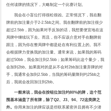
任何读牌的情况下，大略制定一个比赛计划。
我会在小盲位打得很松很凶。正常情况下，我在翻
牌前的加注量介于2-2.5bb之间。我在翻牌前的加注很少
超过2.5bb，因为如果对手反加的话，我想要便宜地在这
局牌中继续玩下去。而且，你不应该介意对手在翻牌前
跟注，因为你在整局牌中都是处在有利位置上的。我不
会根据牌力变换我的加注量。通常来说，如果我的筹码
超过50bb，我会加注到2.5bb；如果筹码比这个量少，我
会加到2bb。如果面对的是从不会对2bb加注量弃牌的对
手，我通常会加到2.5bb，当我的筹码量降到约25bb之
后，我就会改回加注到2bb。
一般来说，我会在
按钮位
加注约80%
的牌，这个范
围基本涵盖了所有牌，除了Q2
、J3
、94
、72
这类牌之
外。
你用来加注的牌应该是些联系紧密并且拥有不少潜