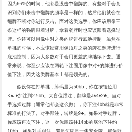
因为66%的时间，他都是没击中翻牌的。有些对手会意
识到你们未击中翻牌的频率是一样的，然后他们就会在
翻牌不断对你进行反击。面对这类选手，你应该用像三
条这样的强牌跟着过牌，拿着弱牌时也应该跟着选择过
牌。你还可以用像中对之类的牌进行底池控制，虽然在
单挑的时候，不应该经常用像顶对之类的牌在翻牌进行
底池控制，因为大多数对手会用更差的牌继续下去。通
常来说，你至少应该在两轮下注圈用像中对+的牌进行价
值下注，因为这类牌基本上都是领先的。
假设你在打单挑，筹码量为50bb，你在按钮位用
K♠J♦加注到2.5bb。大盲位跟注，翻牌是J♠4♦2♣。当对
手选择过牌（通常他都会这么做），你下注4bb就是非常
标准的打法了。对手跟注，转牌是9♣。如果对手过牌，
你应该再次下注，这一次你应该往14bb的底池下注约
10bb。如果对手跟注，若是河牌是一张安全牌，那你就