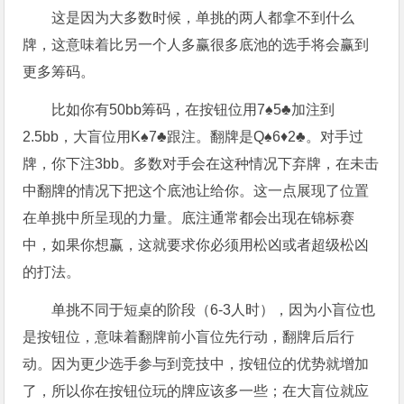
这是因为大多数时候，单挑的两人都拿不到什么
牌，这意味着比另一个人多赢很多底池的选手将会赢到
更多筹码。
比如你有50bb筹码，在按钮位用7♠5♣加注到
2.5bb，大盲位用K♠7♣跟注。翻牌是Q♠6♦2♣。对手过
牌，你下注3bb。多数对手会在这种情况下弃牌，在未击
中翻牌的情况下把这个底池让给你。这一点展现了位置
在单挑中所呈现的力量。底注通常都会出现在锦标赛
中，如果你想赢，这就要求你必须用松凶或者超级松凶
的打法。
单挑不同于短桌的阶段（6-3人时），因为小盲位也
是按钮位，意味着翻牌前小盲位先行动，翻牌后后行
动。因为更少选手参与到竞技中，按钮位的优势就增加
了，所以你在按钮位玩的牌应该多一些；在大盲位就应