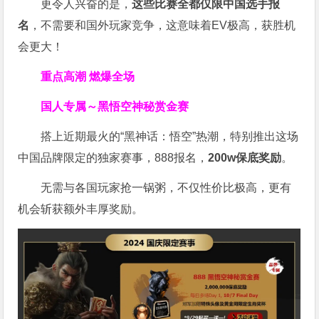
更令人兴奋的是，
这些比赛全都仅限中国选手报
名
，不需要和国外玩家竞争，这意味着EV极高，获胜机
会更大！
重点高潮 燃爆全场
国人专属～黑悟空神秘赏金赛
搭上近期最火的“黑神话：悟空”热潮，特别推出这场
中国品牌限定的独家赛事，888报名，
200w保底奖励
。
无需与各国玩家抢一锅粥，不仅性价比极高，更有
机会斩获额外丰厚奖励。