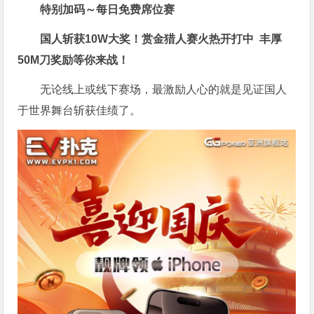
特别加码～每日免费席位赛
国人斩获
10W
大奖！
赏金猎人赛火热开打中 丰厚
50M刀奖励等你来战！
无论线上或线下赛场，最激励人心的就是见证国人
于世界舞台斩获佳绩了。