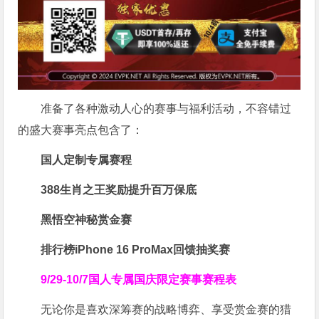
准备了各种激动人心的赛事与福利活动，不容错过
的盛大赛事亮点包含了：
国人定制专属赛程
388生肖之王奖励提升百万保底
黑悟空神秘赏金赛
排行榜iPhone 16 ProMax回馈抽奖赛
9/29-10/7国人专属
国庆限定赛事赛程表
无论你是喜欢深筹赛的战略博弈、享受赏金赛的猎