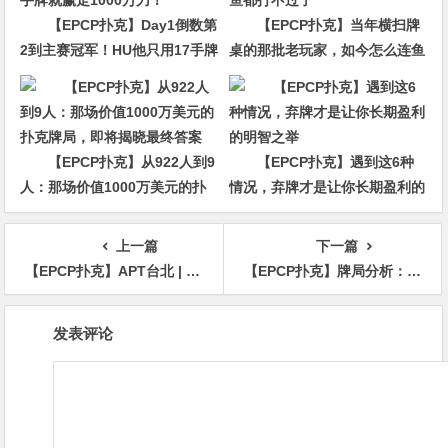
【EPCP扑克】Day1倒数第
【EPCP扑克】当年横扫牌
2到主赛冠军！HU他只用17手牌
桌的那批老玩家，如今怎么连鱼
就赢走1000万刀！
都打不过了
【EPCP扑克】从922人到9
【EPCP扑克】遇到这6种
人：那场价值1000万美元的扑
情况，弃牌才是让你长期盈利的
克牌局，即将揭晓最终答案
明智之举
上一篇
下一篇
【EPCP扑克】APT台北 | 主赛进入关键阶段！47位选手晋级，新加坡选手Abraham Ceesvin领先群雄
【EPCP扑克】牌局分析：有点预感到你会乱来
文
发表评论
章
导
航