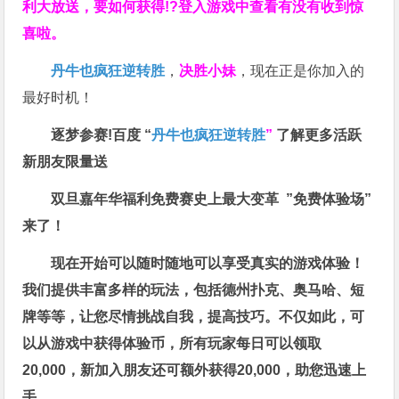
利大放送，要如何获得!?登入游戏中查看有没有收到惊
喜啦。
丹牛也疯狂逆转胜
，
决胜小妹
，现在正是你加入的
最好时机！
逐梦参赛!百度 “
丹牛也疯狂逆转胜
”
了解更多
活跃
新朋友限量送
双旦嘉年华福利
免费赛史上最大变革
”免费体验场”
来了！
现在开始可以随时随地可以享受真实的游戏体验！
我们提供丰富多样的玩法，包括德州扑克、奥马哈、短
牌等等，让您尽情挑战自我，提高技巧。不仅如此，
可
以从游戏中获得体验币，所有玩家每日可以领取
20,000，新加入朋友还可额外获得20,000，助您迅速上
手。