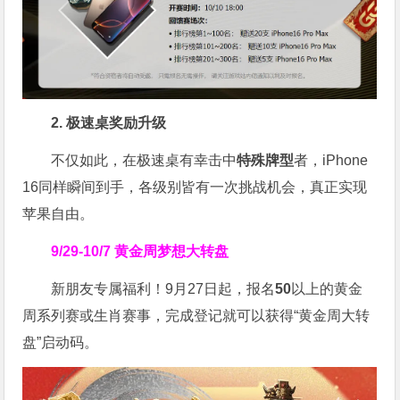
2. 极速桌奖励升级
不仅如此，在极速桌有幸击中
特殊牌型
者，iPhone
16同样瞬间到手，各级别皆有一次挑战机会，真正实现
苹果自由。
9/29-10/7
黄金周梦想大转盘
新朋友专属福利！9月27日起，报名
50
以上的黄金
周系列赛或生肖赛事，完成登记就可以获得“黄金周大转
盘”启动码。