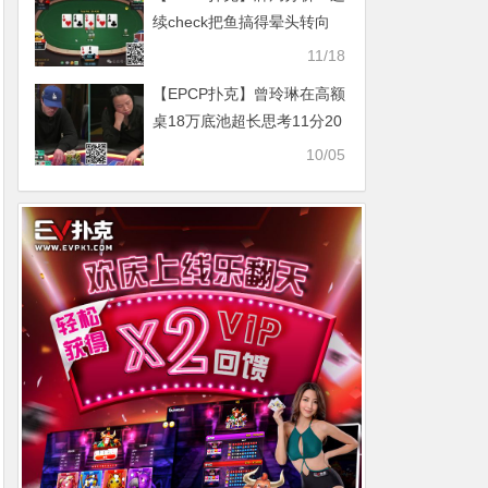
续check把鱼搞得晕头转向
11/18
【EPCP扑克】曾玲琳在高额
桌18万底池超长思考11分20
秒，是过分还是合理？
10/05