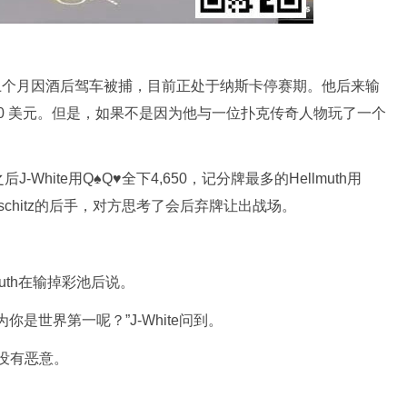
家，上个月因酒后驾车被捕，目前正处于纳斯卡停赛期。他后来输
800 美元。但是，如果不是因为他与一位扑克传奇人物玩了一个
75，之后J-White用Q♠Q♥全下4,650，记分牌最多的Hellmuth用
Livschitz的后手，对方思考了会后弃牌让出战场。
”Hellmuth在输掉彩池后说。
是世界第一呢？”J-White问到。
，并没有恶意。