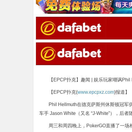
【EPCP扑克】趣闻 | 娱乐玩家嘲讽Phil
【EPCP扑克(
www.epcpxz.com
)报道】
Phil Hellmuth在德克萨斯州休斯顿冠军俱乐
车手 Jason White（又名 “J-Whit
周三和周四晚上，PokerGO直播了一场