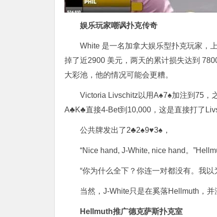
娱乐玩家嘲讽扑克传奇
White 是一名加拿大娱乐型扑克玩
掉了近2900 美元，两天的累计损失达到 7
大彩池，他的情况可能会更糟。
Victoria Livschitz以用A♠7♠加注到
A♣K♣直接4-Bet到10,000，这是直接打了
公共牌发出了2♣2♠9♥3♠，
“Nice hand, J-White, nice hand。
“你为什么全下？你连一对都没有。我以为你
当然，J-White只是在奚落Hellmuth
Hellmuth推广德克萨斯扑克室