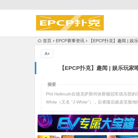
首页
EPCP赛事资讯
【EPCP扑克】趣闻 | 娱
A+
【EPCP扑克】趣闻 | 娱乐玩家嘲
摘要
Phil Hellmuth在德克萨斯州休斯顿冠军俱乐部的现场直
White（又名 “J-White”），后者随后嬉皮