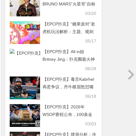
BRUNO MARS“火星哥”自称
是前职业扑克玩家–—有爆料
03/20
称其已欠美高梅高达5000万
【EPCP扑克】“糖果派对”老
刀的巨额债务
虎机玩法解析：主题、规则
与娱乐指南
05/17
【EPCP扑克】All in姐
Britney Jing：扑克圈最火神
秘女玩家！2026身价、生涯
06/28
与WSOP争议全解析
【EPCP扑克】毒舌Kabrhel
再惹争议，丹牛横眉怒怼嘴
炮哥
06/18
【EPCP扑克】2026年
WSOP赛程公布，100条金
手链开启你的逐梦之旅！
03/03
【EPCP扑克】牌局分析：连