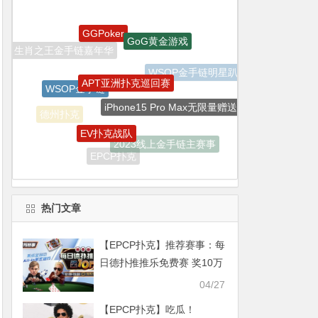
APT亚洲扑克巡回赛
WSOP金手链
iPhone15 Pro Max无限量赠送
EV扑克战队
德州扑克
2023线上金手链主赛事
EPCP扑克
WSOP
双旦嘉年华
热门文章
【EPCP扑克】推荐赛事：每
日德扑推推乐免费赛 奖10万
每两小时一场
04/27
【EPCP扑克】吃瓜！