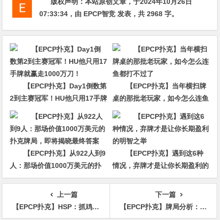
版权声明：
本站原创文章，于2024年10月26日
07:33:34
，由
EPCP智竞
发表，共 2968 字。
【EPCP扑克】Day1倒数第
【EPCP扑克】当年横扫牌
2到主赛冠军！HU他只用17手牌
桌的那批老玩家，如今怎么连鱼
就赢走1000万刀！
都打不过了
【EPCP扑克】从922人到9
【EPCP扑克】遇到这6种
人：那场价值1000万美元的扑
情况，弃牌才是让你长期盈利的
克牌局，即将揭晓最终答案
明智之举
上一篇
下一篇
【EPCP扑克】HSP：抓鸡没鸡大，Hellmuth怎么都打不赢；还有老板各种被冤家牌冲，精彩！
【EPCP扑克】牌局分析：向王重阳老师学习