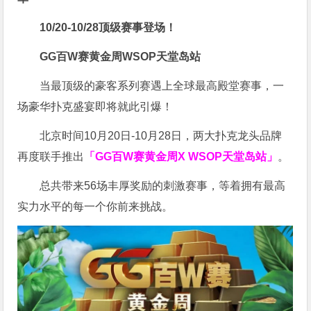
10/20-10/28
顶级赛事登场！
GG百W赛黄金周
WSOP天堂岛站
当最顶级的豪客系列赛遇上全球最高殿堂赛事，一
场豪华扑克盛宴即将就此引爆！
北京时间10月20日-10月28日，两大扑克龙头品牌
再度联手推出
「GG百W赛黄金周X WSOP天堂岛站」
。
总共带来56场丰厚奖励的刺激赛事，等着拥有最高
实力水平的每一个你前来挑战。