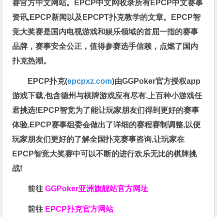
赛官方中文网站。EPCP中文网收录所有EPCP中文赛事
资讯,EPCP新闻以及EPCPT扑克教学的文章。EPCP智
竞大奖赛是国内电视游戏和娱乐领域的首屈一指的赛事
品牌，赛事安全公正，值得参赛选手信赖，点燃了国内
扑克热潮。
EPCP扑克(
epcpxz.com
)由GGPoker官方授权app
游戏下载,包含德州与棋牌游戏应有尽有,上百种小游戏任
君挑选!EPCP智竞为了能让玩家朋友们得到更好的赛事
体验,EPCP赛事组委会做出了详细的赛程赛制调整,以便
玩家朋友们更好的了解全国扑克赛事咨询,让玩家在
EPCP智竞大奖赛中可以不断的进行欢乐无比的棋牌挑
战!
前往
GGPoker亚洲旗舰站
官方网址
前往
EPCP扑克官方网站