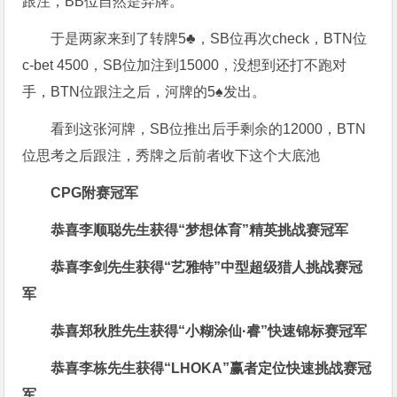
跟注，BB位自然是弃牌。
于是两家来到了转牌5♣，SB位再次check，BTN位
c-bet 4500，SB位加注到15000，没想到还打不跑对
手，BTN位跟注之后，河牌的5♠发出。
看到这张河牌，SB位推出后手剩余的12000，BTN
位思考之后跟注，秀牌之后前者收下这个大底池
CPG
附赛冠军
恭喜李顺聪先生获得
“梦想体育”精英挑战赛冠军
恭喜李剑先生获得
“艺雅特”中型超级猎人挑战赛冠
军
恭喜郑秋胜先生获得
“小糊涂仙·睿”快速锦标赛冠军
恭喜李栋先生获得
“LHOKA”赢者定位快速挑战赛冠
军