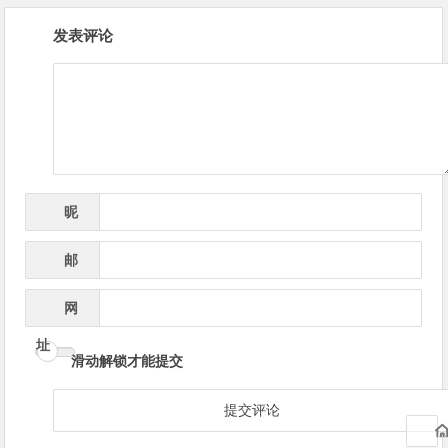
文
发表评论
章
导
航
昵
*
称
邮
*
箱
网
址
滑动解锁才能提交