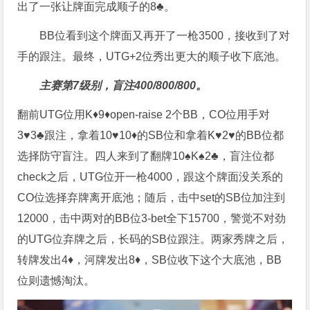
出了一张让牌面完成顺子的8♣。
BB位看到这个牌面又再开了一枪3500，接收到了对
手的跟注。最终，UTG+2位秀出更大的顺子收下底池。
主赛第7级别，盲注400/800/800。
翻前UTG位用K♦9♦open-raise 2个BB，CO位用手对
3♥3♣跟注，拿着10♥10♦的SB位和拿着K♥2♥的BB位都
选择防守盲注。四人来到了翻牌10♠K♠2♣，盲注位都
check之后，UTG位开一枪4000，跟这个牌面没关系的
CO位选择弃牌离开底池；随后，击中set的SB位加注到
12000，击中两对的BB位3-bet全下15700，警觉不对劲
的UTG位弃牌之后，长码的SB位跟注。两家秀牌之后，
转牌发出4♦，河牌发出8♦，SB位收下这个大底池，BB
位则遗憾淘汰。