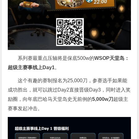
系列赛最重点压轴将是保底500w的
WSOP天堂岛：
超级主赛事线上Day1
。
这个有趣的赛制报名为25,000刀，参赛选手如果能
成功胜出，就可以跳过Day2直接晋级Day3，同时进入奖
励圈，向年底巴哈马天堂岛史无前例的
5,000w刀
超级主
赛事发起冲击。