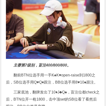
主赛第7级别，盲注400/800/800。
翻前BTN位选手用一手K♠K♥open-raise到1800之
后，SB位选手用Q♥Q♦跟注，BB位选手用8♥10♠跟注。
三家底池，翻牌发出了10♦J♣Q♠，盲注位都check之
后，BTN位开一枪1800，击中顶set的SB位看了看然后