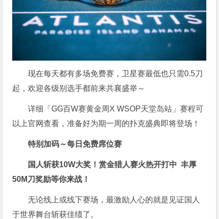
现在每天都有多场免费赛，卫星赛最低也只需0.5刀
起，欢迎各级别选手都前来共襄盛举～
详细「GG百W赛黄金周X WSOP天堂岛站」赛程可
以上官网查看，准备好为期一周的扑克盛典即将登场！
特别加码～每日免费席位赛
国人斩获
10W
大奖！
赏金猎人赛火热开打中 丰厚
50M刀奖励等你来战！
无论线上或线下赛场，最激励人心的就是见证国人
于世界舞台斩获佳绩了。