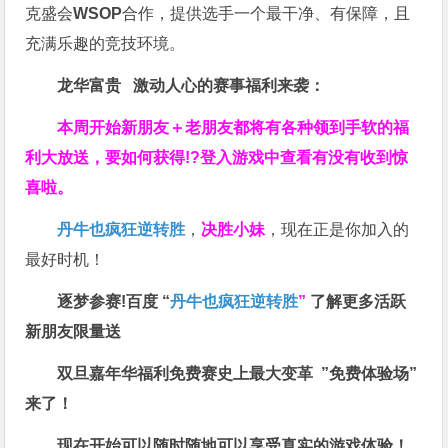
克盛会
WSOP
合作，提供选手一个最干净、有保障，且
充满乐趣的竞技环境。
龙华富贵 激动人心的赛事福利来袭：
本周开始新朋友＋老朋友都将有各种领到手软的福
利大放送，要如何获得!?登入游戏中查看有没有收到惊
喜啦。
丹牛也疯狂逆转胜
，
决胜小妹
，现在正是你加入的
最好时机！
逐梦参赛!百度 “
丹牛也疯狂逆转胜
”
了解更多
活跃
新朋友限量送
双旦嘉年华福利
免费赛史上最大变革
”免费体验场”
来了！
现在开始可以随时随地可以享受真实的游戏体验！