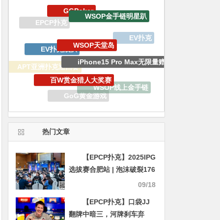
WSOP天堂岛
EV扑克战队
iPhone15 Pro Max无限量赠送
百W赏金猎人大奖赛
APT亚洲扑克巡回赛
WSOP线上金手链
GoG黄金游戏
WSOP
WSOP金手链
热门文章
【EPCP扑克】2025IPG
选拔赛合肥站 | 泡沫破裂176
人奖励圈大门敞开，王固越
09/18
领衔77人晋级第三轮
【EPCP扑克】口袋JJ
翻牌中暗三，河牌刹车弃