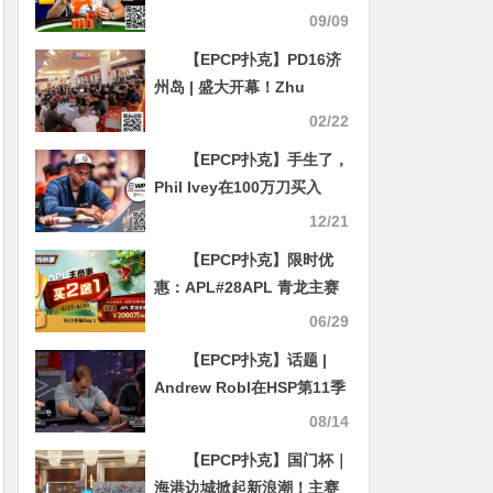
牌，你能做到吗？
09/09
【EPCP扑克】PD16济
州岛 | 盛大开幕！Zhu
Changmin、Anton Lu分别
02/22
领跑主赛事第一轮A/B组
【EPCP扑克】手生了，
Phil Ivey在100万刀买入
WPT一滴水豪客赛Day1出局
12/21
【EPCP扑克】限时优
惠：APL#28APL 青龙主赛
事，APL主赛事买二送一
06/29
【EPCP扑克】话题 |
Andrew Robl在HSP第11季
赢得567,000美元的巨额彩
08/14
池
【EPCP扑克】国门杯｜
海港边城掀起新浪潮！主赛