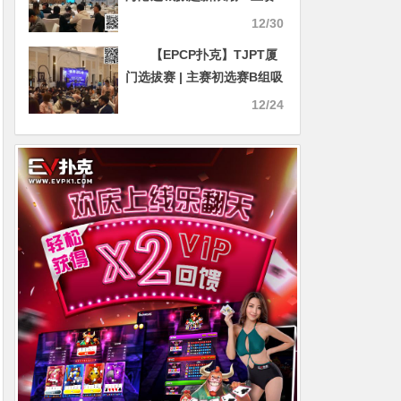
A组争斗战鼓敲响共吸引114
12/30
人次选手参赛余14人晋级第
【EPCP扑克】TJPT厦
二轮！女神挑战赛明日靓丽
门选拔赛 | 主赛初选赛B组吸
登场！
引404人参赛，包牟龙近39
12/24
万记分牌领跑98人晋级