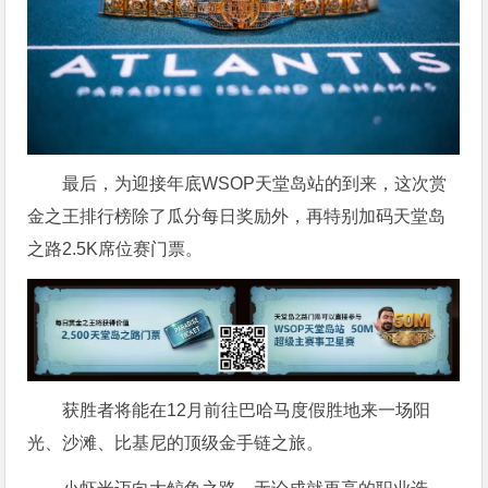
最后，为迎接年底WSOP天堂岛站的到来，这次赏
金之王排行榜除了瓜分每日奖励外，再特别加码天堂岛
之路2.5K席位赛门票。
获胜者将能在12月前往巴哈马度假胜地来一场阳
光、沙滩、比基尼的顶级金手链之旅。