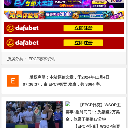
所属分类：
EPCP赛事资讯
版权声明：
本站原创文章，于2024年11月4日
07:36:37
，由
EPCP智竞
发表，共 3064 字。
【EPCP扑克】WSOP主赛