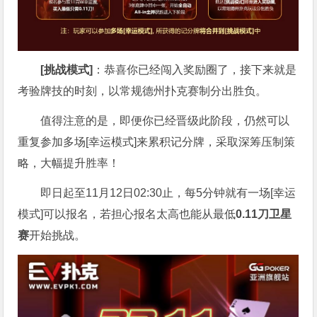
[挑战模式]
：恭喜你已经闯入奖励圈了，接下来就是
考验牌技的时刻，以常规德州扑克赛制分出胜负。
值得注意的是，即便你已经晋级此阶段，仍然可以
重复参加多场[幸运模式]来累积记分牌，采取深筹压制策
略，大幅提升胜率！
即日起至11月12日02:30止，每5分钟就有一场[幸运
模式]可以报名，若担心报名太高也能从最低
0.11刀卫星
赛
开始挑战。