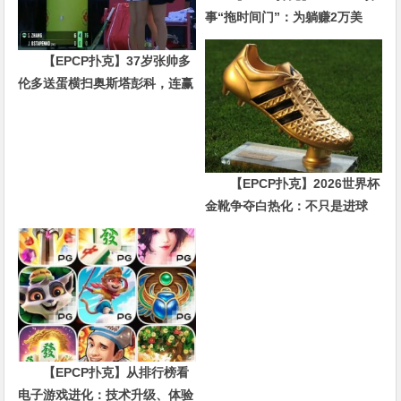
事“拖时间门”：为躺赚2万美
金，他磨了整整17分钟
【EPCP扑克】37岁张帅多
伦多送蛋横扫奥斯塔彭科，连赢
10局强势晋级
【EPCP扑克】2026世界杯
金靴争夺白热化：不只是进球
数，三大指标正在重新定义射手
价值
【EPCP扑克】从排行榜看
电子游戏进化：技术升级、体验