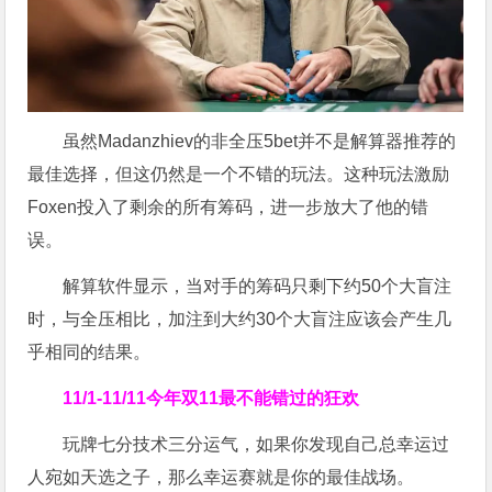
虽然Madanzhiev的非全压5bet并不是解算器推荐的
最佳选择，但这仍然是一个不错的玩法。这种玩法激励
Foxen投入了剩余的所有筹码，进一步放大了他的错
误。
解算软件显示，当对手的筹码只剩下约50个大盲注
时，与全压相比，加注到大约30个大盲注应该会产生几
乎相同的结果。
11/1-11/11今年双11
最不能错过的狂欢
玩牌七分技术三分运气，如果你发现自己总幸运过
人宛如天选之子，那么幸运赛就是你的最佳战场。