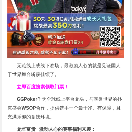
无论线上或线下赛场，最激励人心的就是见证国人
于世界舞台斩获佳绩了。
立即百度搜索领取门票！
GGPoker
作为全球线上平台龙头，与享誉世界的扑
克盛会
WSOP
合作，提供选手一个最干净、有保障，且
充满乐趣的竞技环境。
龙华富贵 激动人心的赛事福利来袭：