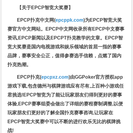
【关于EPCP智竞大奖赛】
EPCP扑克中文网(
epcppk.com
)为EPCP智竞大奖
赛官方中文网站。EPCP中文网收录所有EPCP中文赛事
资讯,EPCP新闻以及EPCPT扑克教学的文章。EPCP智
竞大奖赛是国内电视游戏和娱乐领域的首屈一指的赛事
品牌，赛事安全公正，值得参赛选手信赖，点燃了国内
扑克热潮。
EPCP扑克(
epcpxz.com
)由GGPoker官方授权app
游戏下载,包含德州与棋牌游戏应有尽有,上百种小游戏任
君挑选!EPCP智竞为了能让玩家朋友们得到更好的赛事
体验,EPCP赛事组委会做出了详细的赛程赛制调整,以便
玩家朋友们更好的了解全国扑克赛事咨询,让玩家在
EPCP智竞大奖赛中可以不断的进行欢乐无比的棋牌挑
战!