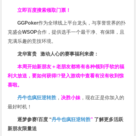
立即百度搜索领取门票！
GGPoker
作为全球线上平台龙头，与享誉世界的扑
克盛会
WSOP
合作，提供选手一个最干净、有保障，且
充满乐趣的竞技环境。
龙华富贵 激动人心的赛事福利来袭：
本周开始新朋友＋老朋友都将有各种领到手软的福
利大放送，要如何获得!?登入游戏中查看有没有收到惊
喜啦。
丹牛也疯狂逆转胜
，
决胜小妹
，现在正是你加入的
最好时机！
逐梦参赛!百度 “
丹牛也疯狂逆转胜
”
了解更多
活跃
新朋友限量送