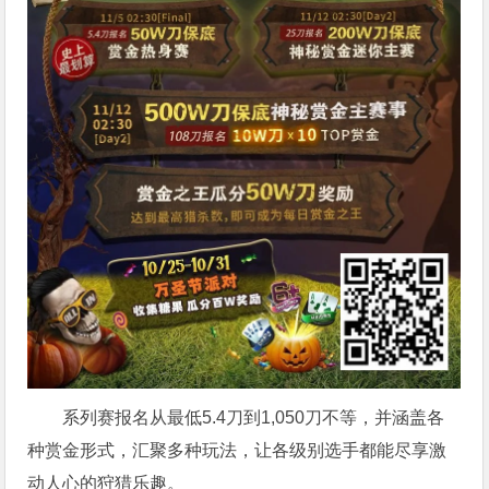
系列赛报名从最低5.4刀到1,050刀不等，并涵盖各
种赏金形式，汇聚多种玩法，让各级别选手都能尽享激
动人心的狩猎乐趣。