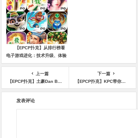
价值
【EPCP扑克】从排行榜看
电子游戏进化：技术升级、体验
创新与未来趋势
上一篇
下一篇
【EPCP扑克】土豪Dan Bilzerian的老爹欠美国1.8亿不还，又双叒被起诉了
【EPCP扑克】KPC带你在济州岛奔赴一场日出日落的温柔
文
发表评论
章
导
航