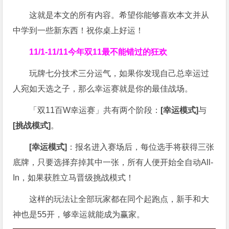
这就是本文的所有内容。希望你能够喜欢本文并从
中学到一些新东西！祝你桌上好运！
11/1-11/11今年双11
最不能错过的狂欢
玩牌七分技术三分运气，如果你发现自己总幸运过
人宛如天选之子，那么幸运赛就是你的最佳战场。
「双11百W幸运赛」共有两个阶段：
[幸运模式]
与
[挑战模式]
。
[幸运模式]
：报名进入赛场后，每位选手将获得三张
底牌，只要选择弃掉其中一张，所有人便开始全自动All-
In，如果获胜立马晋级挑战模式！
这样的玩法让全部玩家都在同个起跑点，新手和大
神也是55开，够幸运就能成为赢家。