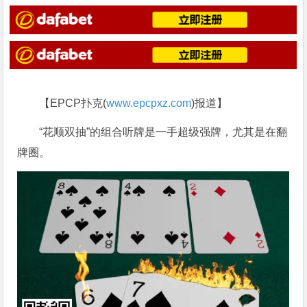
【EPCP扑克(
www.epcpxz.com
)报道】
“花顺双抽”的组合听牌是一手超级强牌，尤其是在翻
牌圈。