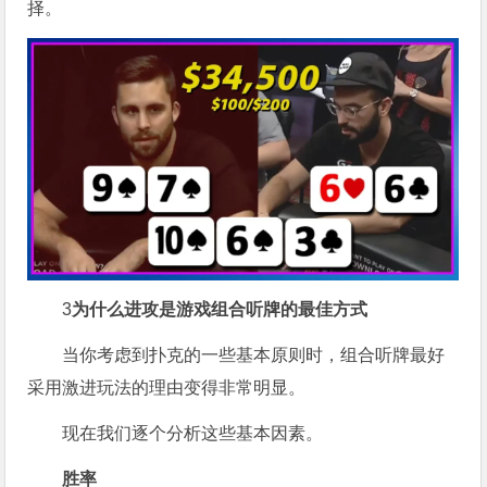
择。
3
为什么进攻是游戏组合听牌的最佳方式
当你考虑到扑克的一些基本原则时，组合听牌最好
采用激进玩法的理由变得非常明显。
现在我们逐个分析这些基本因素。
胜率