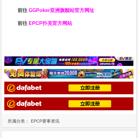
前往
GGPoker亚洲旗舰站
官方网址
前往
EPCP扑克官方网站
所属分类：
EPCP赛事资讯