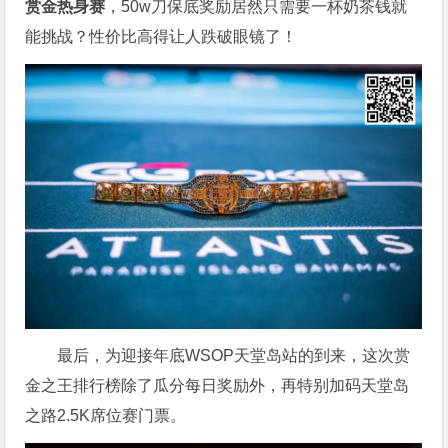
赏金热身赛
，50w刀保底奖励居然只需要一杯奶茶钱就
能挑战？性价比高得让人跌破眼镜了！
最后，为迎接年底WSOP天堂岛站的到来，这次赏
金之王排行榜除了瓜分每日奖励外，再特别加码天堂岛
之路2.5K席位赛门票。