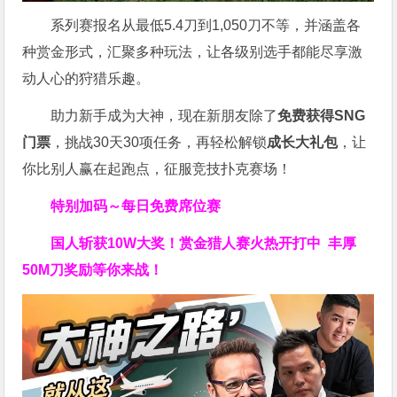
系列赛报名从最低5.4刀到1,050刀不等，并涵盖各
种赏金形式，汇聚多种玩法，让各级别选手都能尽享激
动人心的狩猎乐趣。
助力新手成为大神，现在新朋友除了
免费获得SNG
门票
，挑战30天30项任务，再轻松解锁
成长大礼包
，让
你比别人赢在起跑点，征服竞技扑克赛场！
特别加码～每日免费席位赛
国人斩获
10W
大奖！
赏金猎人赛火热开打中 丰厚
50M刀奖励等你来战！