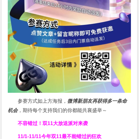
参赛方式如上方海报，
微博新朋友再获得多一条命
机会
，期待每个支持我们的你都能共襄盛举～
不容错过！双11大放送
派对来袭
11/1-11/11今年双11
最不能错过的狂欢