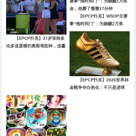
【EPCP扑克】WSOP主赛
事“拖时间门”：为躺赚2万美
金，他磨了整整17分钟
【EPCP扑克】37岁张帅多
伦多送蛋横扫奥斯塔彭科，连赢
10局强势晋级
【EPCP扑克】2026世界杯
金靴争夺白热化：不只是进球
数，三大指标正在重新定义射手
价值