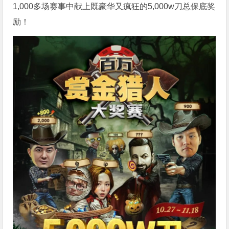
1,000多场赛事中献上既豪华又疯狂的5,000w刀总保底奖
励！