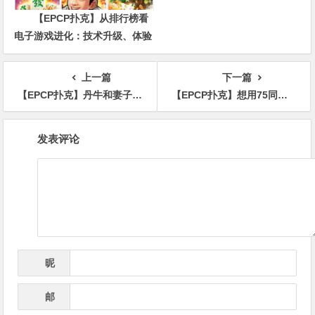
【EPCP扑克】从排行榜看
电子游戏进化：技术升级、体验
创新与未来趋势
上一篇
下一篇
【EPCP扑克】丹牛和妻子Amanda将推出非扑克类播客 Phil Hellmuth解释他为什么不参加Triton
【EPCP扑克】想用75同花获利，该怎么玩？
文
发表评论
章
导
航
昵
*
称
邮