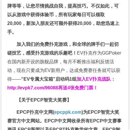
牌等等，让您尽情挑战自我，提高技巧。不仅如此，
可
以从游戏中获得体验币，所有玩家每日可以领取
20,000，新加入朋友还可额外获得20,000，助您迅速上
手。
加入我们的免费扑克游戏，和全球的牌手们一起切
磋技艺，感受扑克游戏的乐趣吧！
EV扑克作为GGPoker
在国内新开设的旗舰品牌，每月不断推出福利反馈活
动，现在只要成为EV新用户，达成免费赛任务就可以获
得——
“EV专属大宝箱”启动码1组
加入EV扑克战队：
http://evpk7.com/96088
再送4张免费门票！
【关于EPCP智竞大奖赛】
EPCP扑克中文网(
epcppk.com
)为EPCP智竞大奖
赛官方中文网站。EPCP中文网收录所有EPCP中文赛事
资讯,EPCP新闻以及EPCPT扑克教学的文章。EPCP智