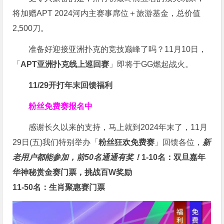
将加赠APT 2024河内主赛事席位＋旅游基金，总价值
2,500刀。
准备好迎接亚洲扑克的竞技巅峰了吗？11月10日，
「
APT亚洲扑克线上巡回赛
」即将于GG燃起战火。
11/29开打
年末回馈福利
粉丝免费赛报名中
感谢长久以来的支持，马上就到2024年末了，11月
29日(五)我们特别举办「
粉丝狂欢免费赛
」回馈各位，
新
老用户都能参加，前50名通通有奖！
1-10名：双旦嘉年
华神秘赏金赛门票，挑战百W奖励
11-50名：生肖聚惠赛门票