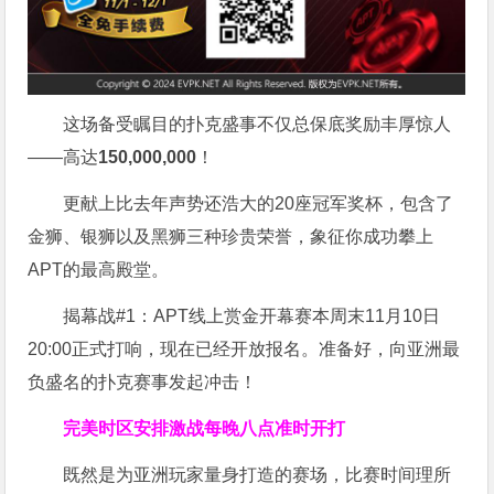
这场备受瞩目的扑克盛事不仅总保底奖励丰厚惊人
——高达
150,000,000
！
更献上比去年声势还浩大的20座冠军奖杯，包含了
金狮、银狮以及黑狮三种珍贵荣誉，象征你成功攀上
APT的最高殿堂。
揭幕战#1：APT线上赏金开幕赛本周末11月10日
20:00正式打响，现在已经开放报名。准备好，向亚洲最
负盛名的扑克赛事发起冲击！
完美时区安排
激战每晚八点准时开打
既然是为亚洲玩家量身打造的赛场，比赛时间理所