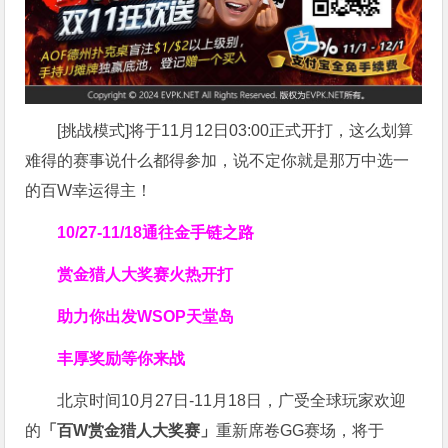
[挑战模式]将于11月12日03:00正式开打，这么划算
难得的赛事说什么都得参加，说不定你就是那万中选一
的百W幸运得主！
10/27-11/18通往金手链之路
赏金猎人大奖赛
火热开打
助力你
出发WSOP天堂岛
丰厚奖励等你来战
北京时间10月27日-11月18日，广受全球玩家欢迎
的
「百W赏金猎人大奖赛」
重新席卷GG赛场，将于