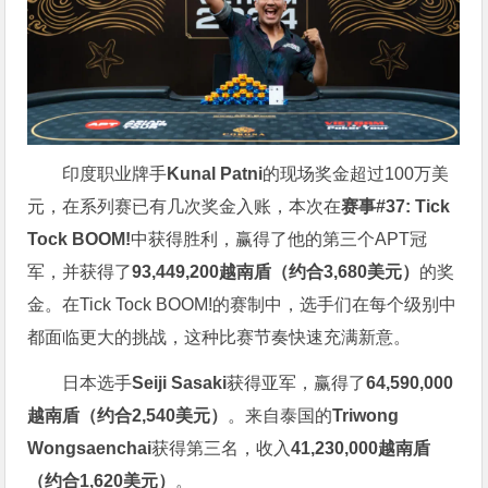
印度职业牌手
Kunal Patni
的现场奖金超过100万美
元，在系列赛已有几次奖金入账，本次在
赛事#37: Tick
Tock BOOM!
中获得胜利，赢得了他的第三个APT冠
军，并获得了
93,449,200越南盾（约合3,680美元）
的奖
金。在Tick Tock BOOM!的赛制中，选手们在每个级别中
都面临更大的挑战，这种比赛节奏快速充满新意。
日本选手
Seiji Sasaki
获得亚军，赢得了
64,590,000
越南盾（约合2,540美元）
。来自泰国的
Triwong
Wongsaenchai
获得第三名，收入
41,230,000越南盾
（约合1,620美元）
。