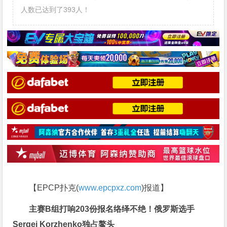
人数已达到了393人！
【EPCP扑克(
www.epcpxz.com
)报道】
主赛B组打响203份报名络绎不绝！俄罗斯选手
Sergei Korzhenko独占鳌头