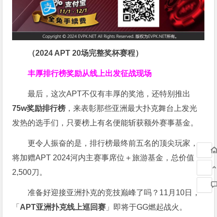
（2024 APT 20场完整奖杯赛程）
丰厚排行榜奖励
从线上出发征战现场
最后，这次APT不仅有丰厚的奖池，还特别推出
75w奖励排行榜
，来表彰那些亚洲最大扑克舞台上发光
发热的选手们，只要榜上有名便能斩获额外赛事基金。
更令人振奋的是，排行榜最终前五名的顶尖玩家，
将加赠APT 2024河内主赛事席位＋旅游基金，总价值
2,500刀。
准备好迎接亚洲扑克的竞技巅峰了吗？11月10日，
「
APT亚洲扑克线上巡回赛
」即将于GG燃起战火。