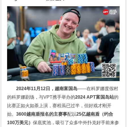
2024年11月12日，越南富国岛
——在科罗娜度假村
的科罗娜剧场，与VPT携手举办的
2024 APT富国岛站
的
比赛正如火如荼上演，赛程虽已过半，但好戏才刚开
始。
3600越南盾报名的主赛事
配以
25亿越南盾（约合
100万美元）
保底奖池，吸引了众多中外扑克好手前来参