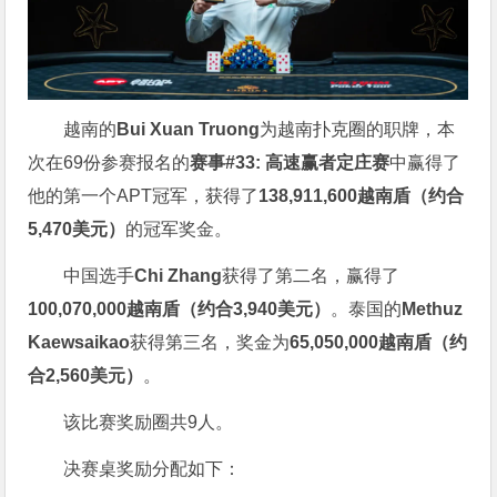
越南的
Bui Xuan Truong
为越南扑克圈的职牌，本
次在69份参赛报名的
赛事#33: 高速赢者定庄赛
中赢得了
他的第一个APT冠军，获得了
138,911,600越南盾（约合
5,470美元）
的冠军奖金。
中国选手
Chi Zhang
获得了第二名，赢得了
100,070,000越南盾（约合3,940美元）
。泰国的
Methuz
Kaewsaikao
获得第三名，奖金为
65,050,000越南盾（约
合2,560美元）
。
该比赛奖励圈共9人。
决赛桌奖励分配如下：