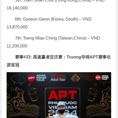
5th: Yuen Shan Chui (Hong Kong,China) – VND
18,140,000
6th: Gyoeun Gwon (Korea, South) – VND
13,870,000
7th: Tseng Miao Ching (Taiwan,China) – VND
11,200,000
赛事#33: 高速赢者定庄赛：Truong夺得APT赛事生
涯首冠