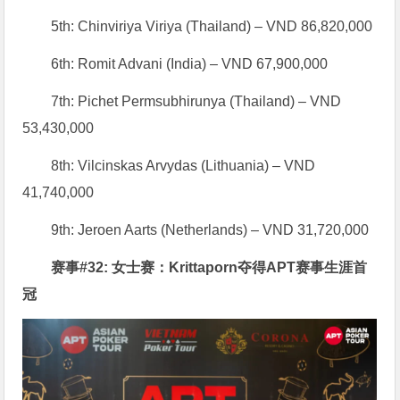
5th: Chinviriya Viriya (Thailand) – VND 86,820,000
6th: Romit Advani (India) – VND 67,900,000
7th: Pichet Permsubhirunya (Thailand) – VND
53,430,000
8th: Vilcinskas Arvydas (Lithuania) – VND
41,740,000
9th: Jeroen Aarts (Netherlands) – VND 31,720,000
赛事#32: 女士赛：Krittaporn夺得APT赛事生涯首
冠