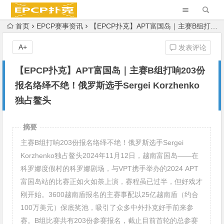
首页
EPCP赛事资讯
【EPCP扑克】APT富国岛｜主赛B组打响203份报名络绎不绝！俄罗斯选手Sergei Korzhenko独占鳌头
A+
发表评论
【EPCP扑克】APT富国岛｜主赛B组打响203份
报名络绎不绝！俄罗斯选手Sergei Korzhenko
独占鳌头
摘要
主赛B组打响203份报名络绎不绝！俄罗斯选手Sergei
Korzhenko独占鳌头2024年11月12日，越南富国岛——在
科罗娜度假村的科罗娜剧场，与VPT携手举办的2024 APT
富国岛站的比赛正如火如荼上演，赛程虽已过半，但好戏才
刚开始。3600越南盾报名的主赛事配以25亿越南盾（约合
100万美元）保底奖池，吸引了众多中外扑克好手前来参
赛。B组比赛共有203份参赛报名，截止目前首轮的总参赛