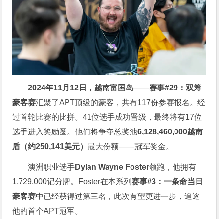
2024年11月12日，越南富国岛
——
赛事#29：双筹
豪客赛
汇聚了APT顶级的豪客，共有117份参赛报名。经
过首轮比赛的比拼。41位选手成功晋级，最终将有17位
选手进入奖励圈。他们将争夺总奖池
6,128,460,000越南
盾（约250,141美元）
最大份额——冠军奖金。
澳洲职业选手
Dylan Wayne Foster
领跑，他拥有
1,729,000记分牌。Foster在本系列
赛事#3：一条命当日
豪客赛
中已经获得过第三名，此次有望更进一步，追逐
他的首个APT冠军。