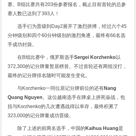
赛。B组比赛共有203份参赛报名，截止目前首轮的总参
赛人数已达到了393人！
选手们为晋级到Day2展开了激烈拼搏，经过六个45
分钟级别和四个60分钟级别的激烈角逐，最终有66名选
手成功封袋。
在B组比赛中，俄罗斯选手
Sergei Korzhenko
以
372,300的记分牌量暂居榜首。不过首轮还有两组没打，
最终的记分牌排名随时可能发生变化。
与Korzhenko一同位居记分牌前位的还有
Nang
Quang Nguyen
。这位越南选手在牌桌上拼死奋战，包
括与Korzhenko的几次遭遇战得以幸存，最终积累了
323,000的记分牌量成功晋级。
除了上述的前两名选手，中国的
Kaihua Huang
是