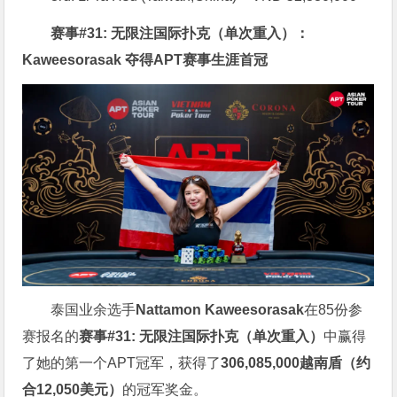
赛事#31: 无限注国际扑克（单次重入）：
Kaweesorasak 夺得APT赛事生涯首冠
泰国业余选手
Nattamon Kaweesorasak
在85份参
赛报名的
赛事#31: 无限注国际扑克（单次重入）
中赢得
了她的第一个APT冠军，获得了
306,085,000越南盾（约
合12,050美元）
的冠军奖金。