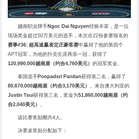
越南职业牌手
Ngoc Dai Nguyen
经验丰富，是一位
现场奖金超过50万美元的选手，本次在22份参赛报名的
赛事#36: 超高速赢者定庄豪客赛
中赢得了他的第四个
APT冠军，为他的扑克生涯再添一冠，获得了
120,990,000越南盾（约合4,760美元）
的冠军奖金。
泰国选手
Poopadsri Panitan
获得第二名，赢得了
80,670,000越南盾（约合3,170美元）
。来自澳大利亚的
Justin Tsui
获得第三名，奖金为
51,860,000越南盾（约
合2,040美元）
。
该比赛奖励圈共4人。
决赛桌奖励分配如下：