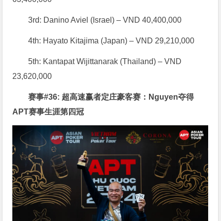
3rd: Danino Aviel (Israel) – VND 40,400,000
4th: Hayato Kitajima (Japan) – VND 29,210,000
5th: Kantapat Wijittanarak (Thailand) – VND
23,620,000
赛事#36: 超高速赢者定庄豪客赛：Nguyen夺得
APT赛事生涯第四冠